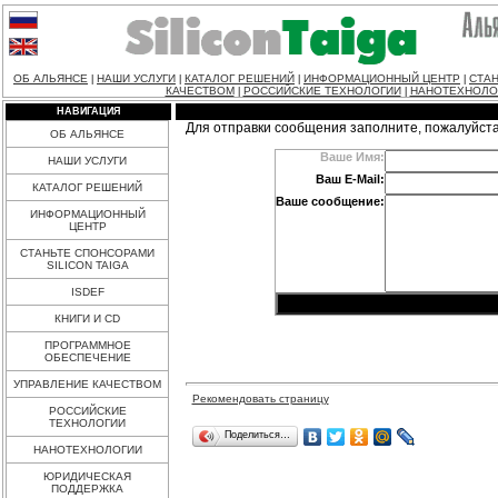
ОБ АЛЬЯНСЕ
НАШИ УСЛУГИ
КАТАЛОГ РЕШЕНИЙ
ИНФОРМАЦИОННЫЙ ЦЕНТР
СТАН
|
|
|
|
КАЧЕСТВОМ
РОССИЙСКИЕ ТЕХНОЛОГИИ
НАНОТЕХНОЛО
|
|
НАВИГАЦИЯ
Для отправки сообщения заполните, пожалуйст
ОБ АЛЬЯНСЕ
Ваше Имя:
НАШИ УСЛУГИ
Ваш E-Mail:
КАТАЛОГ РЕШЕНИЙ
Ваше сообщение:
ИНФОРМАЦИОННЫЙ
ЦЕНТР
СТАНЬТЕ СПОНСОРАМИ
SILICON TAIGA
ISDEF
КНИГИ И CD
ПРОГРАММНОЕ
ОБЕСПЕЧЕНИЕ
УПРАВЛЕНИЕ КАЧЕСТВОМ
Рекомендовать страницу
РОССИЙСКИЕ
ТЕХНОЛОГИИ
Поделиться…
НАНОТЕХНОЛОГИИ
ЮРИДИЧЕСКАЯ
ПОДДЕРЖКА