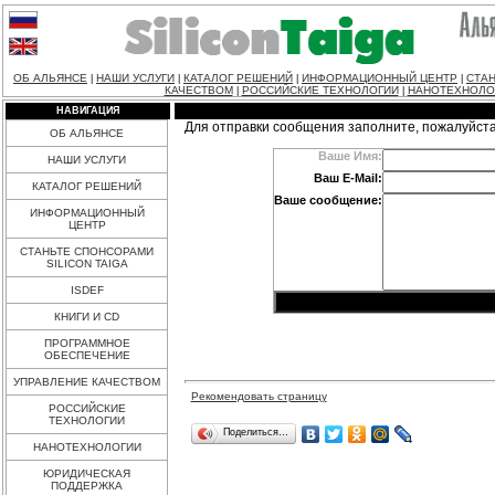
ОБ АЛЬЯНСЕ
НАШИ УСЛУГИ
КАТАЛОГ РЕШЕНИЙ
ИНФОРМАЦИОННЫЙ ЦЕНТР
СТАН
|
|
|
|
КАЧЕСТВОМ
РОССИЙСКИЕ ТЕХНОЛОГИИ
НАНОТЕХНОЛО
|
|
НАВИГАЦИЯ
Для отправки сообщения заполните, пожалуйст
ОБ АЛЬЯНСЕ
Ваше Имя:
НАШИ УСЛУГИ
Ваш E-Mail:
КАТАЛОГ РЕШЕНИЙ
Ваше сообщение:
ИНФОРМАЦИОННЫЙ
ЦЕНТР
СТАНЬТЕ СПОНСОРАМИ
SILICON TAIGA
ISDEF
КНИГИ И CD
ПРОГРАММНОЕ
ОБЕСПЕЧЕНИЕ
УПРАВЛЕНИЕ КАЧЕСТВОМ
Рекомендовать страницу
РОССИЙСКИЕ
ТЕХНОЛОГИИ
Поделиться…
НАНОТЕХНОЛОГИИ
ЮРИДИЧЕСКАЯ
ПОДДЕРЖКА