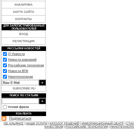
АНАЛИТИКА
КАРТА САЙТА
КОНТАКТЫ
ДЛЯ ЗАРЕГИСТРИРОВАННЫХ
ПОЛЬЗОВАТЕЛЕЙ
ВХОД
РЕГИСТРАЦИЯ
РАССЫЛКИ НОВОСТЕЙ
IT-Новости
Новости компаний
Российские технологии
Новости ВПК
Нанотехнологии
SUBSCRIBE.RU
ПОИСК ПО СТАТЬЯМ
точная фраза
RSS-ЛЕНТА
Подписаться
ОБ АЛЬЯНСЕ
НАШИ УСЛУГИ
КАТАЛОГ РЕШЕНИЙ
ИНФОРМАЦИОННЫЙ ЦЕНТР
СТАН
|
|
|
|
КАЧЕСТВОМ
РОССИЙСКИЕ ТЕХНОЛОГИИ
НАНОТЕХНОЛО
|
|