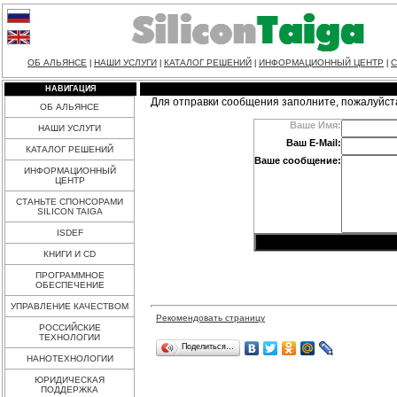
ОБ АЛЬЯНСЕ
НАШИ УСЛУГИ
КАТАЛОГ РЕШЕНИЙ
ИНФОРМАЦИОННЫЙ ЦЕНТР
С
|
|
|
|
НАВИГАЦИЯ
Для отправки сообщения заполните, пожалуйст
ОБ АЛЬЯНСЕ
Ваше Имя:
НАШИ УСЛУГИ
Ваш E-Mail:
КАТАЛОГ РЕШЕНИЙ
Ваше сообщение:
ИНФОРМАЦИОННЫЙ
ЦЕНТР
СТАНЬТЕ СПОНСОРАМИ
SILICON TAIGA
ISDEF
КНИГИ И CD
ПРОГРАММНОЕ
ОБЕСПЕЧЕНИЕ
УПРАВЛЕНИЕ КАЧЕСТВОМ
Рекомендовать страницу
РОССИЙСКИЕ
ТЕХНОЛОГИИ
Поделиться…
НАНОТЕХНОЛОГИИ
ЮРИДИЧЕСКАЯ
ПОДДЕРЖКА