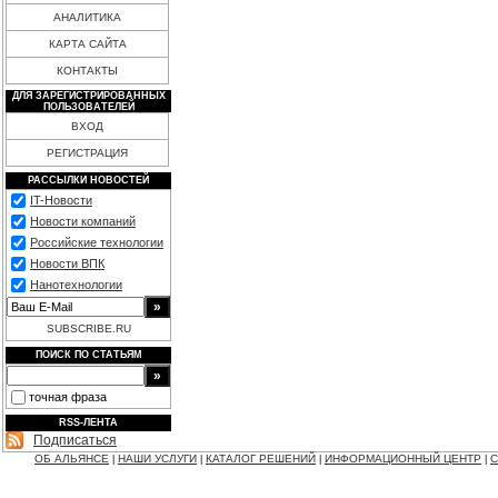
АНАЛИТИКА
КАРТА САЙТА
КОНТАКТЫ
ДЛЯ ЗАРЕГИСТРИРОВАННЫХ
ПОЛЬЗОВАТЕЛЕЙ
ВХОД
РЕГИСТРАЦИЯ
РАССЫЛКИ НОВОСТЕЙ
IT-Новости
Новости компаний
Российские технологии
Новости ВПК
Нанотехнологии
SUBSCRIBE.RU
ПОИСК ПО СТАТЬЯМ
точная фраза
RSS-ЛЕНТА
Подписаться
ОБ АЛЬЯНСЕ
НАШИ УСЛУГИ
КАТАЛОГ РЕШЕНИЙ
ИНФОРМАЦИОННЫЙ ЦЕНТР
С
|
|
|
|