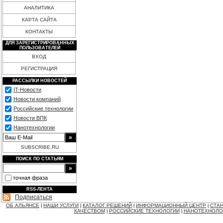
АНАЛИТИКА
КАРТА САЙТА
КОНТАКТЫ
ДЛЯ ЗАРЕГИСТРИРОВАННЫХ
ПОЛЬЗОВАТЕЛЕЙ
ВХОД
РЕГИСТРАЦИЯ
РАССЫЛКИ НОВОСТЕЙ
IT-Новости
Новости компаний
Российские технологии
Новости ВПК
Нанотехнологии
SUBSCRIBE.RU
ПОИСК ПО СТАТЬЯМ
точная фраза
RSS-ЛЕНТА
Подписаться
ОБ АЛЬЯНСЕ
НАШИ УСЛУГИ
КАТАЛОГ РЕШЕНИЙ
ИНФОРМАЦИОННЫЙ ЦЕНТР
СТАН
|
|
|
|
КАЧЕСТВОМ
РОССИЙСКИЕ ТЕХНОЛОГИИ
НАНОТЕХНОЛО
|
|