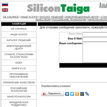
ОБ АЛЬЯНСЕ
НАШИ УСЛУГИ
КАТАЛОГ РЕШЕНИЙ
ИНФОРМАЦИОННЫЙ ЦЕНТР
СТАН
|
|
|
|
КАЧЕСТВОМ
РОССИЙСКИЕ ТЕХНОЛОГИИ
НАНОТЕХНОЛО
|
|
НАВИГАЦИЯ
Для отправки сообщения заполните, пожалуйст
ОБ АЛЬЯНСЕ
Ваше Имя:
НАШИ УСЛУГИ
Ваш E-Mail:
КАТАЛОГ РЕШЕНИЙ
Ваше сообщение:
ИНФОРМАЦИОННЫЙ
ЦЕНТР
СТАНЬТЕ СПОНСОРАМИ
SILICON TAIGA
ISDEF
КНИГИ И CD
ПРОГРАММНОЕ
ОБЕСПЕЧЕНИЕ
УПРАВЛЕНИЕ КАЧЕСТВОМ
Рекомендовать страницу
РОССИЙСКИЕ
ТЕХНОЛОГИИ
Поделиться…
НАНОТЕХНОЛОГИИ
ЮРИДИЧЕСКАЯ
ПОДДЕРЖКА