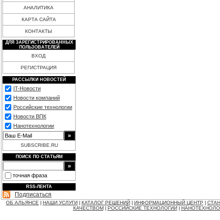
АНАЛИТИКА
КАРТА САЙТА
КОНТАКТЫ
ДЛЯ ЗАРЕГИСТРИРОВАННЫХ
ПОЛЬЗОВАТЕЛЕЙ
ВХОД
РЕГИСТРАЦИЯ
РАССЫЛКИ НОВОСТЕЙ
IT-Новости
Новости компаний
Российские технологии
Новости ВПК
Нанотехнологии
SUBSCRIBE.RU
ПОИСК ПО СТАТЬЯМ
точная фраза
RSS-ЛЕНТА
Подписаться
ОБ АЛЬЯНСЕ
НАШИ УСЛУГИ
КАТАЛОГ РЕШЕНИЙ
ИНФОРМАЦИОННЫЙ ЦЕНТР
СТАН
|
|
|
|
КАЧЕСТВОМ
РОССИЙСКИЕ ТЕХНОЛОГИИ
НАНОТЕХНОЛО
|
|