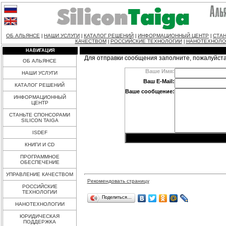
ОБ АЛЬЯНСЕ
НАШИ УСЛУГИ
КАТАЛОГ РЕШЕНИЙ
ИНФОРМАЦИОННЫЙ ЦЕНТР
СТАН
|
|
|
|
КАЧЕСТВОМ
РОССИЙСКИЕ ТЕХНОЛОГИИ
НАНОТЕХНОЛО
|
|
НАВИГАЦИЯ
Для отправки сообщения заполните, пожалуйст
ОБ АЛЬЯНСЕ
Ваше Имя:
НАШИ УСЛУГИ
Ваш E-Mail:
КАТАЛОГ РЕШЕНИЙ
Ваше сообщение:
ИНФОРМАЦИОННЫЙ
ЦЕНТР
СТАНЬТЕ СПОНСОРАМИ
SILICON TAIGA
ISDEF
КНИГИ И CD
ПРОГРАММНОЕ
ОБЕСПЕЧЕНИЕ
УПРАВЛЕНИЕ КАЧЕСТВОМ
Рекомендовать страницу
РОССИЙСКИЕ
ТЕХНОЛОГИИ
Поделиться…
НАНОТЕХНОЛОГИИ
ЮРИДИЧЕСКАЯ
ПОДДЕРЖКА