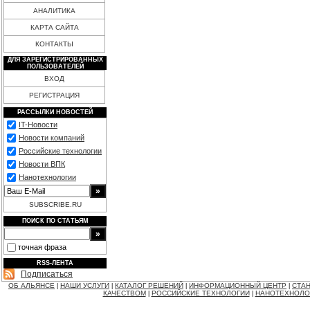
АНАЛИТИКА
КАРТА САЙТА
КОНТАКТЫ
ДЛЯ ЗАРЕГИСТРИРОВАННЫХ
ПОЛЬЗОВАТЕЛЕЙ
ВХОД
РЕГИСТРАЦИЯ
РАССЫЛКИ НОВОСТЕЙ
IT-Новости
Новости компаний
Российские технологии
Новости ВПК
Нанотехнологии
SUBSCRIBE.RU
ПОИСК ПО СТАТЬЯМ
точная фраза
RSS-ЛЕНТА
Подписаться
ОБ АЛЬЯНСЕ
НАШИ УСЛУГИ
КАТАЛОГ РЕШЕНИЙ
ИНФОРМАЦИОННЫЙ ЦЕНТР
СТАН
|
|
|
|
КАЧЕСТВОМ
РОССИЙСКИЕ ТЕХНОЛОГИИ
НАНОТЕХНОЛО
|
|