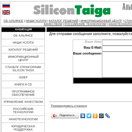
ОБ АЛЬЯНСЕ
НАШИ УСЛУГИ
КАТАЛОГ РЕШЕНИЙ
ИНФОРМАЦИОННЫЙ ЦЕНТР
СТАН
|
|
|
|
КАЧЕСТВОМ
РОССИЙСКИЕ ТЕХНОЛОГИИ
НАНОТЕХНОЛО
|
|
НАВИГАЦИЯ
Для отправки сообщения заполните, пожалуйст
ОБ АЛЬЯНСЕ
Ваше Имя:
НАШИ УСЛУГИ
Ваш E-Mail:
КАТАЛОГ РЕШЕНИЙ
Ваше сообщение:
ИНФОРМАЦИОННЫЙ
ЦЕНТР
СТАНЬТЕ СПОНСОРАМИ
SILICON TAIGA
ISDEF
КНИГИ И CD
ПРОГРАММНОЕ
ОБЕСПЕЧЕНИЕ
УПРАВЛЕНИЕ КАЧЕСТВОМ
Рекомендовать страницу
РОССИЙСКИЕ
ТЕХНОЛОГИИ
Поделиться…
НАНОТЕХНОЛОГИИ
ЮРИДИЧЕСКАЯ
ПОДДЕРЖКА