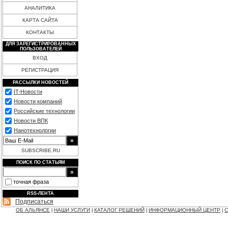
АНАЛИТИКА
КАРТА САЙТА
КОНТАКТЫ
ДЛЯ ЗАРЕГИСТРИРОВАННЫХ
ПОЛЬЗОВАТЕЛЕЙ
ВХОД
РЕГИСТРАЦИЯ
РАССЫЛКИ НОВОСТЕЙ
IT-Новости
Новости компаний
Российские технологии
Новости ВПК
Нанотехнологии
SUBSCRIBE.RU
ПОИСК ПО СТАТЬЯМ
точная фраза
RSS-ЛЕНТА
Подписаться
ОБ АЛЬЯНСЕ
НАШИ УСЛУГИ
КАТАЛОГ РЕШЕНИЙ
ИНФОРМАЦИОННЫЙ ЦЕНТР
С
|
|
|
|