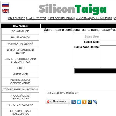
ОБ АЛЬЯНСЕ
НАШИ УСЛУГИ
КАТАЛОГ РЕШЕНИЙ
ИНФОРМАЦИОННЫЙ ЦЕНТР
С
|
|
|
|
НАВИГАЦИЯ
Для отправки сообщения заполните, пожалуйст
ОБ АЛЬЯНСЕ
Ваше Имя:
НАШИ УСЛУГИ
Ваш E-Mail:
КАТАЛОГ РЕШЕНИЙ
Ваше сообщение:
ИНФОРМАЦИОННЫЙ
ЦЕНТР
СТАНЬТЕ СПОНСОРАМИ
SILICON TAIGA
ISDEF
КНИГИ И CD
ПРОГРАММНОЕ
ОБЕСПЕЧЕНИЕ
УПРАВЛЕНИЕ КАЧЕСТВОМ
Рекомендовать страницу
РОССИЙСКИЕ
ТЕХНОЛОГИИ
Поделиться…
НАНОТЕХНОЛОГИИ
ЮРИДИЧЕСКАЯ
ПОДДЕРЖКА