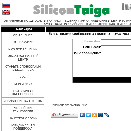
ОБ АЛЬЯНСЕ
НАШИ УСЛУГИ
КАТАЛОГ РЕШЕНИЙ
ИНФОРМАЦИОННЫЙ ЦЕНТР
СТАН
|
|
|
|
КАЧЕСТВОМ
РОССИЙСКИЕ ТЕХНОЛОГИИ
НАНОТЕХНОЛО
|
|
НАВИГАЦИЯ
Для отправки сообщения заполните, пожалуйст
ОБ АЛЬЯНСЕ
Ваше Имя:
НАШИ УСЛУГИ
Ваш E-Mail:
КАТАЛОГ РЕШЕНИЙ
Ваше сообщение:
ИНФОРМАЦИОННЫЙ
ЦЕНТР
СТАНЬТЕ СПОНСОРАМИ
SILICON TAIGA
ISDEF
КНИГИ И CD
ПРОГРАММНОЕ
ОБЕСПЕЧЕНИЕ
УПРАВЛЕНИЕ КАЧЕСТВОМ
Рекомендовать страницу
РОССИЙСКИЕ
ТЕХНОЛОГИИ
Поделиться…
НАНОТЕХНОЛОГИИ
ЮРИДИЧЕСКАЯ
ПОДДЕРЖКА