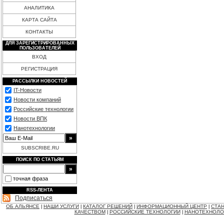
АНАЛИТИКА
КАРТА САЙТА
КОНТАКТЫ
ДЛЯ ЗАРЕГИСТРИРОВАННЫХ
ПОЛЬЗОВАТЕЛЕЙ
ВХОД
РЕГИСТРАЦИЯ
РАССЫЛКИ НОВОСТЕЙ
IT-Новости
Новости компаний
Российские технологии
Новости ВПК
Нанотехнологии
SUBSCRIBE.RU
ПОИСК ПО СТАТЬЯМ
точная фраза
RSS-ЛЕНТА
Подписаться
ОБ АЛЬЯНСЕ
НАШИ УСЛУГИ
КАТАЛОГ РЕШЕНИЙ
ИНФОРМАЦИОННЫЙ ЦЕНТР
СТАН
|
|
|
|
КАЧЕСТВОМ
РОССИЙСКИЕ ТЕХНОЛОГИИ
НАНОТЕХНОЛО
|
|