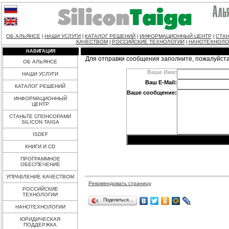
ОБ АЛЬЯНСЕ
НАШИ УСЛУГИ
КАТАЛОГ РЕШЕНИЙ
ИНФОРМАЦИОННЫЙ ЦЕНТР
СТАН
|
|
|
|
КАЧЕСТВОМ
РОССИЙСКИЕ ТЕХНОЛОГИИ
НАНОТЕХНОЛО
|
|
НАВИГАЦИЯ
Для отправки сообщения заполните, пожалуйст
ОБ АЛЬЯНСЕ
Ваше Имя:
НАШИ УСЛУГИ
Ваш E-Mail:
КАТАЛОГ РЕШЕНИЙ
Ваше сообщение:
ИНФОРМАЦИОННЫЙ
ЦЕНТР
СТАНЬТЕ СПОНСОРАМИ
SILICON TAIGA
ISDEF
КНИГИ И CD
ПРОГРАММНОЕ
ОБЕСПЕЧЕНИЕ
УПРАВЛЕНИЕ КАЧЕСТВОМ
Рекомендовать страницу
РОССИЙСКИЕ
ТЕХНОЛОГИИ
Поделиться…
НАНОТЕХНОЛОГИИ
ЮРИДИЧЕСКАЯ
ПОДДЕРЖКА