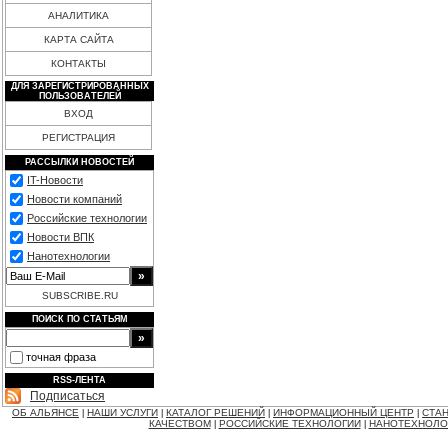
АНАЛИТИКА
КАРТА САЙТА
КОНТАКТЫ
ДЛЯ ЗАРЕГИСТРИРОВАННЫХ
ПОЛЬЗОВАТЕЛЕЙ
ВХОД
РЕГИСТРАЦИЯ
РАССЫЛКИ НОВОСТЕЙ
IT-Новости
Новости компаний
Российские технологии
Новости ВПК
Нанотехнологии
SUBSCRIBE.RU
ПОИСК ПО СТАТЬЯМ
точная фраза
RSS-ЛЕНТА
Подписаться
ОБ АЛЬЯНСЕ
НАШИ УСЛУГИ
КАТАЛОГ РЕШЕНИЙ
ИНФОРМАЦИОННЫЙ ЦЕНТР
СТАН
|
|
|
|
КАЧЕСТВОМ
РОССИЙСКИЕ ТЕХНОЛОГИИ
НАНОТЕХНОЛО
|
|