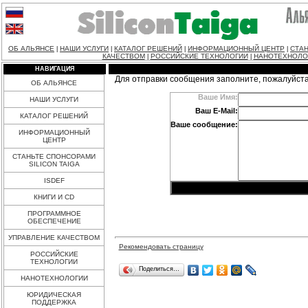
ОБ АЛЬЯНСЕ
НАШИ УСЛУГИ
КАТАЛОГ РЕШЕНИЙ
ИНФОРМАЦИОННЫЙ ЦЕНТР
СТАН
|
|
|
|
КАЧЕСТВОМ
РОССИЙСКИЕ ТЕХНОЛОГИИ
НАНОТЕХНОЛО
|
|
НАВИГАЦИЯ
Для отправки сообщения заполните, пожалуйст
ОБ АЛЬЯНСЕ
Ваше Имя:
НАШИ УСЛУГИ
Ваш E-Mail:
КАТАЛОГ РЕШЕНИЙ
Ваше сообщение:
ИНФОРМАЦИОННЫЙ
ЦЕНТР
СТАНЬТЕ СПОНСОРАМИ
SILICON TAIGA
ISDEF
КНИГИ И CD
ПРОГРАММНОЕ
ОБЕСПЕЧЕНИЕ
УПРАВЛЕНИЕ КАЧЕСТВОМ
Рекомендовать страницу
РОССИЙСКИЕ
ТЕХНОЛОГИИ
Поделиться…
НАНОТЕХНОЛОГИИ
ЮРИДИЧЕСКАЯ
ПОДДЕРЖКА