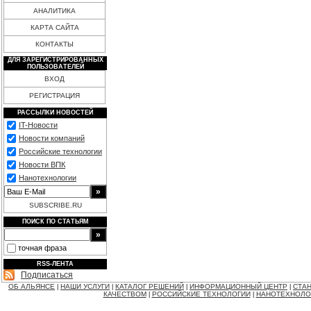
АНАЛИТИКА
КАРТА САЙТА
КОНТАКТЫ
ДЛЯ ЗАРЕГИСТРИРОВАННЫХ
ПОЛЬЗОВАТЕЛЕЙ
ВХОД
РЕГИСТРАЦИЯ
РАССЫЛКИ НОВОСТЕЙ
IT-Новости
Новости компаний
Российские технологии
Новости ВПК
Нанотехнологии
SUBSCRIBE.RU
ПОИСК ПО СТАТЬЯМ
точная фраза
RSS-ЛЕНТА
Подписаться
ОБ АЛЬЯНСЕ
НАШИ УСЛУГИ
КАТАЛОГ РЕШЕНИЙ
ИНФОРМАЦИОННЫЙ ЦЕНТР
СТАН
|
|
|
|
КАЧЕСТВОМ
РОССИЙСКИЕ ТЕХНОЛОГИИ
НАНОТЕХНОЛО
|
|