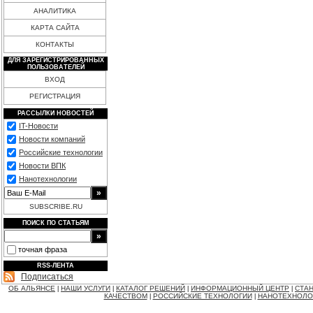
АНАЛИТИКА
КАРТА САЙТА
КОНТАКТЫ
ДЛЯ ЗАРЕГИСТРИРОВАННЫХ
ПОЛЬЗОВАТЕЛЕЙ
ВХОД
РЕГИСТРАЦИЯ
РАССЫЛКИ НОВОСТЕЙ
IT-Новости
Новости компаний
Российские технологии
Новости ВПК
Нанотехнологии
SUBSCRIBE.RU
ПОИСК ПО СТАТЬЯМ
точная фраза
RSS-ЛЕНТА
Подписаться
ОБ АЛЬЯНСЕ
НАШИ УСЛУГИ
КАТАЛОГ РЕШЕНИЙ
ИНФОРМАЦИОННЫЙ ЦЕНТР
СТАН
|
|
|
|
КАЧЕСТВОМ
РОССИЙСКИЕ ТЕХНОЛОГИИ
НАНОТЕХНОЛО
|
|