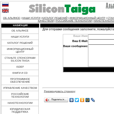
ОБ АЛЬЯНСЕ
НАШИ УСЛУГИ
КАТАЛОГ РЕШЕНИЙ
ИНФОРМАЦИОННЫЙ ЦЕНТР
СТАН
|
|
|
|
КАЧЕСТВОМ
РОССИЙСКИЕ ТЕХНОЛОГИИ
НАНОТЕХНОЛО
|
|
НАВИГАЦИЯ
Для отправки сообщения заполните, пожалуйст
ОБ АЛЬЯНСЕ
Ваше Имя:
НАШИ УСЛУГИ
Ваш E-Mail:
КАТАЛОГ РЕШЕНИЙ
Ваше сообщение:
ИНФОРМАЦИОННЫЙ
ЦЕНТР
СТАНЬТЕ СПОНСОРАМИ
SILICON TAIGA
ISDEF
КНИГИ И CD
ПРОГРАММНОЕ
ОБЕСПЕЧЕНИЕ
УПРАВЛЕНИЕ КАЧЕСТВОМ
Рекомендовать страницу
РОССИЙСКИЕ
ТЕХНОЛОГИИ
Поделиться…
НАНОТЕХНОЛОГИИ
ЮРИДИЧЕСКАЯ
ПОДДЕРЖКА