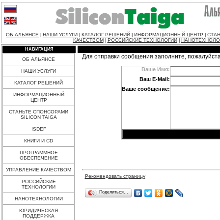
ОБ АЛЬЯНСЕ
НАШИ УСЛУГИ
КАТАЛОГ РЕШЕНИЙ
ИНФОРМАЦИОННЫЙ ЦЕНТР
СТАН
|
|
|
|
КАЧЕСТВОМ
РОССИЙСКИЕ ТЕХНОЛОГИИ
НАНОТЕХНОЛО
|
|
НАВИГАЦИЯ
Для отправки сообщения заполните, пожалуйст
ОБ АЛЬЯНСЕ
Ваше Имя:
НАШИ УСЛУГИ
Ваш E-Mail:
КАТАЛОГ РЕШЕНИЙ
Ваше сообщение:
ИНФОРМАЦИОННЫЙ
ЦЕНТР
СТАНЬТЕ СПОНСОРАМИ
SILICON TAIGA
ISDEF
КНИГИ И CD
ПРОГРАММНОЕ
ОБЕСПЕЧЕНИЕ
УПРАВЛЕНИЕ КАЧЕСТВОМ
Рекомендовать страницу
РОССИЙСКИЕ
ТЕХНОЛОГИИ
Поделиться…
НАНОТЕХНОЛОГИИ
ЮРИДИЧЕСКАЯ
ПОДДЕРЖКА