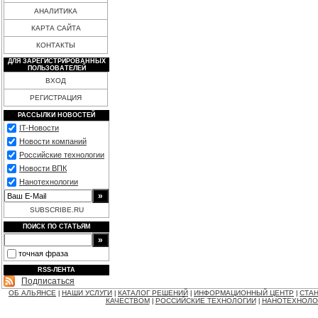
АНАЛИТИКА
КАРТА САЙТА
КОНТАКТЫ
ДЛЯ ЗАРЕГИСТРИРОВАННЫХ
ПОЛЬЗОВАТЕЛЕЙ
ВХОД
РЕГИСТРАЦИЯ
РАССЫЛКИ НОВОСТЕЙ
IT-Новости
Новости компаний
Российские технологии
Новости ВПК
Нанотехнологии
SUBSCRIBE.RU
ПОИСК ПО СТАТЬЯМ
точная фраза
RSS-ЛЕНТА
Подписаться
ОБ АЛЬЯНСЕ
НАШИ УСЛУГИ
КАТАЛОГ РЕШЕНИЙ
ИНФОРМАЦИОННЫЙ ЦЕНТР
СТАН
|
|
|
|
КАЧЕСТВОМ
РОССИЙСКИЕ ТЕХНОЛОГИИ
НАНОТЕХНОЛО
|
|