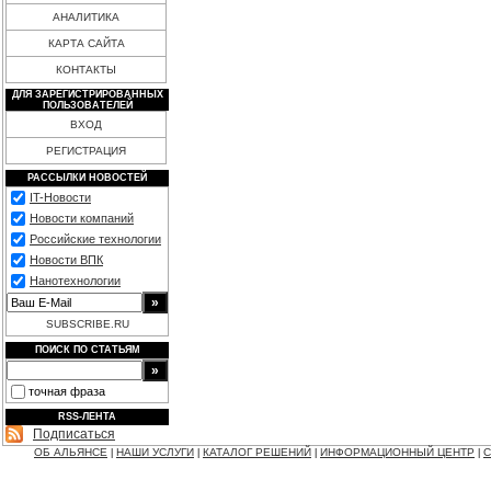
АНАЛИТИКА
КАРТА САЙТА
КОНТАКТЫ
ДЛЯ ЗАРЕГИСТРИРОВАННЫХ
ПОЛЬЗОВАТЕЛЕЙ
ВХОД
РЕГИСТРАЦИЯ
РАССЫЛКИ НОВОСТЕЙ
IT-Новости
Новости компаний
Российские технологии
Новости ВПК
Нанотехнологии
SUBSCRIBE.RU
ПОИСК ПО СТАТЬЯМ
точная фраза
RSS-ЛЕНТА
Подписаться
ОБ АЛЬЯНСЕ
НАШИ УСЛУГИ
КАТАЛОГ РЕШЕНИЙ
ИНФОРМАЦИОННЫЙ ЦЕНТР
С
|
|
|
|