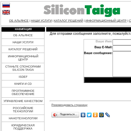
ОБ АЛЬЯНСЕ
НАШИ УСЛУГИ
КАТАЛОГ РЕШЕНИЙ
ИНФОРМАЦИОННЫЙ ЦЕНТР
С
|
|
|
|
НАВИГАЦИЯ
Для отправки сообщения заполните, пожалуйст
ОБ АЛЬЯНСЕ
Ваше Имя:
НАШИ УСЛУГИ
Ваш E-Mail:
КАТАЛОГ РЕШЕНИЙ
Ваше сообщение:
ИНФОРМАЦИОННЫЙ
ЦЕНТР
СТАНЬТЕ СПОНСОРАМИ
SILICON TAIGA
ISDEF
КНИГИ И CD
ПРОГРАММНОЕ
ОБЕСПЕЧЕНИЕ
УПРАВЛЕНИЕ КАЧЕСТВОМ
Рекомендовать страницу
РОССИЙСКИЕ
ТЕХНОЛОГИИ
Поделиться…
НАНОТЕХНОЛОГИИ
ЮРИДИЧЕСКАЯ
ПОДДЕРЖКА