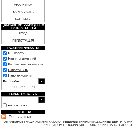
АНАЛИТИКА
КАРТА САЙТА
КОНТАКТЫ
ДЛЯ ЗАРЕГИСТРИРОВАННЫХ
ПОЛЬЗОВАТЕЛЕЙ
ВХОД
РЕГИСТРАЦИЯ
РАССЫЛКИ НОВОСТЕЙ
IT-Новости
Новости компаний
Российские технологии
Новости ВПК
Нанотехнологии
SUBSCRIBE.RU
ПОИСК ПО СТАТЬЯМ
точная фраза
RSS-ЛЕНТА
Подписаться
ОБ АЛЬЯНСЕ
НАШИ УСЛУГИ
КАТАЛОГ РЕШЕНИЙ
ИНФОРМАЦИОННЫЙ ЦЕНТР
СТАН
|
|
|
|
КАЧЕСТВОМ
РОССИЙСКИЕ ТЕХНОЛОГИИ
НАНОТЕХНОЛО
|
|