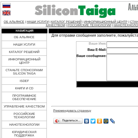
ОБ АЛЬЯНСЕ
НАШИ УСЛУГИ
КАТАЛОГ РЕШЕНИЙ
ИНФОРМАЦИОННЫЙ ЦЕНТР
СТАН
|
|
|
|
КАЧЕСТВОМ
РОССИЙСКИЕ ТЕХНОЛОГИИ
НАНОТЕХНОЛО
|
|
НАВИГАЦИЯ
Для отправки сообщения заполните, пожалуйст
ОБ АЛЬЯНСЕ
Ваше Имя:
НАШИ УСЛУГИ
Ваш E-Mail:
КАТАЛОГ РЕШЕНИЙ
Ваше сообщение:
ИНФОРМАЦИОННЫЙ
ЦЕНТР
СТАНЬТЕ СПОНСОРАМИ
SILICON TAIGA
ISDEF
КНИГИ И CD
ПРОГРАММНОЕ
ОБЕСПЕЧЕНИЕ
УПРАВЛЕНИЕ КАЧЕСТВОМ
Рекомендовать страницу
РОССИЙСКИЕ
ТЕХНОЛОГИИ
Поделиться…
НАНОТЕХНОЛОГИИ
ЮРИДИЧЕСКАЯ
ПОДДЕРЖКА