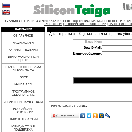
ОБ АЛЬЯНСЕ
НАШИ УСЛУГИ
КАТАЛОГ РЕШЕНИЙ
ИНФОРМАЦИОННЫЙ ЦЕНТР
СТАН
|
|
|
|
КАЧЕСТВОМ
РОССИЙСКИЕ ТЕХНОЛОГИИ
НАНОТЕХНОЛО
|
|
НАВИГАЦИЯ
Для отправки сообщения заполните, пожалуйст
ОБ АЛЬЯНСЕ
Ваше Имя:
НАШИ УСЛУГИ
Ваш E-Mail:
КАТАЛОГ РЕШЕНИЙ
Ваше сообщение:
ИНФОРМАЦИОННЫЙ
ЦЕНТР
СТАНЬТЕ СПОНСОРАМИ
SILICON TAIGA
ISDEF
КНИГИ И CD
ПРОГРАММНОЕ
ОБЕСПЕЧЕНИЕ
УПРАВЛЕНИЕ КАЧЕСТВОМ
Рекомендовать страницу
РОССИЙСКИЕ
ТЕХНОЛОГИИ
Поделиться…
НАНОТЕХНОЛОГИИ
ЮРИДИЧЕСКАЯ
ПОДДЕРЖКА