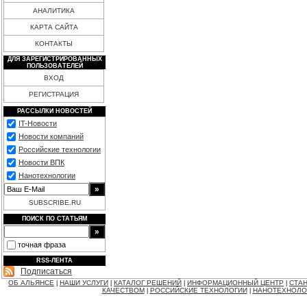
АНАЛИТИКА
КАРТА САЙТА
КОНТАКТЫ
ДЛЯ ЗАРЕГИСТРИРОВАННЫХ
ПОЛЬЗОВАТЕЛЕЙ
ВХОД
РЕГИСТРАЦИЯ
РАССЫЛКИ НОВОСТЕЙ
IT-Новости
Новости компаний
Российские технологии
Новости ВПК
Нанотехнологии
SUBSCRIBE.RU
ПОИСК ПО СТАТЬЯМ
точная фраза
RSS-ЛЕНТА
Подписаться
ОБ АЛЬЯНСЕ
НАШИ УСЛУГИ
КАТАЛОГ РЕШЕНИЙ
ИНФОРМАЦИОННЫЙ ЦЕНТР
СТАН
|
|
|
|
КАЧЕСТВОМ
РОССИЙСКИЕ ТЕХНОЛОГИИ
НАНОТЕХНОЛО
|
|