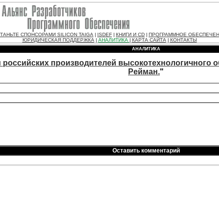
ТАНЬТЕ СПОНСОРАМИ SILICON TAIGA
ISDEF
КНИГИ И CD
ПРОГРАММНОЕ ОБЕСПЕЧЕ
|
|
|
ЮРИДИЧЕСКАЯ ПОДДЕРЖКА
АНАЛИТИКА
КАРТА САЙТА
КОНТАКТЫ
|
|
|
АНАЛИТИКА
 российских производителей высокотехнологичного об
Рейман.
"