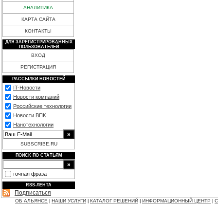
АНАЛИТИКА
КАРТА САЙТА
КОНТАКТЫ
ДЛЯ ЗАРЕГИСТРИРОВАННЫХ
ПОЛЬЗОВАТЕЛЕЙ
ВХОД
РЕГИСТРАЦИЯ
РАССЫЛКИ НОВОСТЕЙ
IT-Новости
Новости компаний
Российские технологии
Новости ВПК
Нанотехнологии
SUBSCRIBE.RU
ПОИСК ПО СТАТЬЯМ
точная фраза
RSS-ЛЕНТА
Подписаться
ОБ АЛЬЯНСЕ
НАШИ УСЛУГИ
КАТАЛОГ РЕШЕНИЙ
ИНФОРМАЦИОННЫЙ ЦЕНТР
С
|
|
|
|