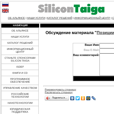
ОБ АЛЬЯНСЕ
НАШИ УСЛУГИ
КАТАЛОГ РЕШЕНИЙ
ИНФОРМАЦИОННЫЙ ЦЕНТР
С
|
|
|
|
НАВИГАЦИЯ
ОБ АЛЬЯНСЕ
Обсуждение материала "
Позиции
НАШИ УСЛУГИ
КАТАЛОГ РЕШЕНИЙ
Ваше Имя:
ИНФОРМАЦИОННЫЙ
Ваш E-Mail:
ЦЕНТР
Ваш комментарий:
СТАНЬТЕ СПОНСОРАМИ
SILICON TAIGA
ISDEF
КНИГИ И CD
ПРОГРАММНОЕ
ОБЕСПЕЧЕНИЕ
УПРАВЛЕНИЕ КАЧЕСТВОМ
Рекомендовать страницу
Распечатать страницу
РОССИЙСКИЕ
ТЕХНОЛОГИИ
Поделиться…
НАНОТЕХНОЛОГИИ
ЮРИДИЧЕСКАЯ
ПОДДЕРЖКА