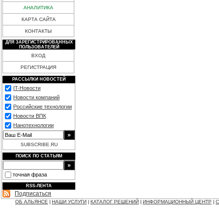
АНАЛИТИКА
КАРТА САЙТА
КОНТАКТЫ
ДЛЯ ЗАРЕГИСТРИРОВАННЫХ
ПОЛЬЗОВАТЕЛЕЙ
ВХОД
РЕГИСТРАЦИЯ
РАССЫЛКИ НОВОСТЕЙ
IT-Новости
Новости компаний
Российские технологии
Новости ВПК
Нанотехнологии
SUBSCRIBE.RU
ПОИСК ПО СТАТЬЯМ
точная фраза
RSS-ЛЕНТА
Подписаться
ОБ АЛЬЯНСЕ
НАШИ УСЛУГИ
КАТАЛОГ РЕШЕНИЙ
ИНФОРМАЦИОННЫЙ ЦЕНТР
С
|
|
|
|