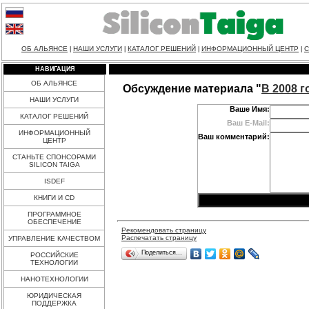
ОБ АЛЬЯНСЕ
НАШИ УСЛУГИ
КАТАЛОГ РЕШЕНИЙ
ИНФОРМАЦИОННЫЙ ЦЕНТР
С
|
|
|
|
НАВИГАЦИЯ
ОБ АЛЬЯНСЕ
Обсуждение материала "
В 2008 
НАШИ УСЛУГИ
Ваше Имя:
КАТАЛОГ РЕШЕНИЙ
Ваш E-Mail:
ИНФОРМАЦИОННЫЙ
Ваш комментарий:
ЦЕНТР
СТАНЬТЕ СПОНСОРАМИ
SILICON TAIGA
ISDEF
КНИГИ И CD
ПРОГРАММНОЕ
ОБЕСПЕЧЕНИЕ
Рекомендовать страницу
Распечатать страницу
УПРАВЛЕНИЕ КАЧЕСТВОМ
Поделиться…
РОССИЙСКИЕ
ТЕХНОЛОГИИ
НАНОТЕХНОЛОГИИ
ЮРИДИЧЕСКАЯ
ПОДДЕРЖКА