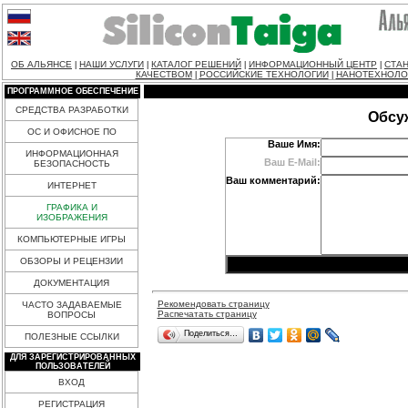
ОБ АЛЬЯНСЕ
НАШИ УСЛУГИ
КАТАЛОГ РЕШЕНИЙ
ИНФОРМАЦИОННЫЙ ЦЕНТР
СТАН
|
|
|
|
КАЧЕСТВОМ
РОССИЙСКИЕ ТЕХНОЛОГИИ
НАНОТЕХНОЛО
|
|
ПРОГРАММНОЕ ОБЕСПЕЧЕНИЕ
СРЕДСТВА РАЗРАБОТКИ
Обсу
ОС И ОФИСНОЕ ПО
Ваше Имя:
ИНФОРМАЦИОННАЯ
Ваш E-Mail:
БЕЗОПАСНОСТЬ
Ваш комментарий:
ИНТЕРНЕТ
ГРАФИКА И
ИЗОБРАЖЕНИЯ
КОМПЬЮТЕРНЫЕ ИГРЫ
ОБЗОРЫ И РЕЦЕНЗИИ
ДОКУМЕНТАЦИЯ
Рекомендовать страницу
ЧАСТО ЗАДАВАЕМЫЕ
Распечатать страницу
ВОПРОСЫ
Поделиться…
ПОЛЕЗНЫЕ ССЫЛКИ
ДЛЯ ЗАРЕГИСТРИРОВАННЫХ
ПОЛЬЗОВАТЕЛЕЙ
ВХОД
РЕГИСТРАЦИЯ