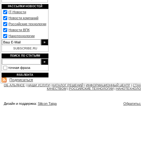
РАССЫЛКИ НОВОСТЕЙ
IT-Новости
Новости компаний
Российские технологии
Новости ВПК
Нанотехнологии
SUBSCRIBE.RU
ПОИСК ПО СТАТЬЯМ
точная фраза
RSS-ЛЕНТА
Подписаться
ОБ АЛЬЯНСЕ
НАШИ УСЛУГИ
КАТАЛОГ РЕШЕНИЙ
ИНФОРМАЦИОННЫЙ ЦЕНТР
СТАН
|
|
|
|
КАЧЕСТВОМ
РОССИЙСКИЕ ТЕХНОЛОГИИ
НАНОТЕХНОЛО
|
|
Дизайн и поддержка:
Silicon Taiga
Обратитьс