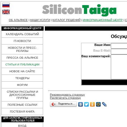
ОБ АЛЬЯНСЕ
НАШИ УСЛУГИ
КАТАЛОГ РЕШЕНИЙ
ИНФОРМАЦИОННЫЙ ЦЕНТР
С
|
|
|
|
ИНФОРМАЦИОННЫЙ ЦЕНТР
КАЛЕНДАРЬ СОБЫТИЙ
Обсужд
IT-НОВОСТИ
Ваше Имя:
НОВОСТИ И ПРЕСС-
Ваш E-Mail:
РЕЛИЗЫ
Ваш комментарий:
ПРЕССА ОБ АЛЬЯНСЕ
СТАТЬИ И ПУБЛИКАЦИИ
НОВОЕ НА САЙТЕ
ТЕНДЕРЫ
ФОРУМ
СПИСКИ РАССЫЛКИ И
Рекомендовать страницу
ДИСКУССИОННЫЕ
Распечатать страницу
ГРУППЫ
Поделиться…
ПОЛЕЗНЫЕ ССЫЛКИ
ГОСТЕВАЯ КНИГА
ДЛЯ ЗАРЕГИСТРИРОВАННЫХ
ПОЛЬЗОВАТЕЛЕЙ
ВХОД