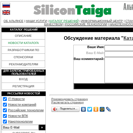
ОБ АЛЬЯНСЕ
НАШИ УСЛУГИ
КАТАЛОГ РЕШЕНИЙ
ИНФОРМАЦИОННЫЙ ЦЕНТР
СТАН
|
|
|
|
КАЧЕСТВОМ
РОССИЙСКИЕ ТЕХНОЛОГИИ
НАНОТЕХНОЛО
|
|
КАТАЛОГ РЕШЕНИЙ
ОПИСАНИЕ
Обсуждение материала "
Кат
НОВОСТИ КАТАЛОГА
Ваше Имя:
РАЗРАБОТЧИКАМ ПО
Ваш E-Mail:
СПОНСОРАМ
Ваш комментарий:
РЕКЛАМОДАТЕЛЯМ
ДЛЯ ЗАРЕГИСТРИРОВАННЫХ
ПОЛЬЗОВАТЕЛЕЙ
ВХОД
РЕГИСТРАЦИЯ
РАССЫЛКИ НОВОСТЕЙ
IT-Новости
Рекомендовать страницу
Распечатать страницу
Новости компаний
Поделиться…
Российские технологии
Новости ВПК
Нанотехнологии