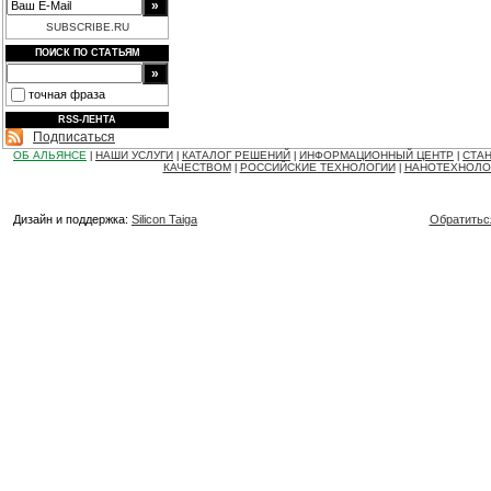
SUBSCRIBE.RU
ПОИСК ПО СТАТЬЯМ
точная фраза
RSS-ЛЕНТА
Подписаться
ОБ АЛЬЯНСЕ
НАШИ УСЛУГИ
КАТАЛОГ РЕШЕНИЙ
ИНФОРМАЦИОННЫЙ ЦЕНТР
СТАН
|
|
|
|
КАЧЕСТВОМ
РОССИЙСКИЕ ТЕХНОЛОГИИ
НАНОТЕХНОЛО
|
|
Дизайн и поддержка:
Silicon Taiga
Обратитьс