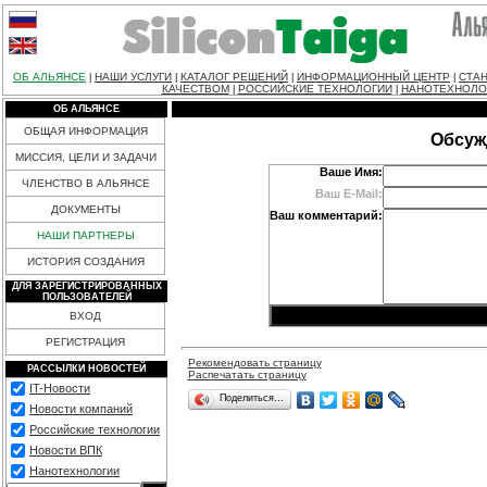
ОБ АЛЬЯНСЕ
НАШИ УСЛУГИ
КАТАЛОГ РЕШЕНИЙ
ИНФОРМАЦИОННЫЙ ЦЕНТР
СТАН
|
|
|
|
КАЧЕСТВОМ
РОССИЙСКИЕ ТЕХНОЛОГИИ
НАНОТЕХНОЛО
|
|
ОБ АЛЬЯНСЕ
ОБЩАЯ ИНФОРМАЦИЯ
Обсуж
МИССИЯ, ЦЕЛИ И ЗАДАЧИ
Ваше Имя:
ЧЛЕНСТВО В АЛЬЯНСЕ
Ваш E-Mail:
ДОКУМЕНТЫ
Ваш комментарий:
НАШИ ПАРТНЕРЫ
ИСТОРИЯ СОЗДАНИЯ
ДЛЯ ЗАРЕГИСТРИРОВАННЫХ
ПОЛЬЗОВАТЕЛЕЙ
ВХОД
РЕГИСТРАЦИЯ
Рекомендовать страницу
РАССЫЛКИ НОВОСТЕЙ
Распечатать страницу
IT-Новости
Поделиться…
Новости компаний
Российские технологии
Новости ВПК
Нанотехнологии