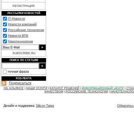
РЕГИСТРАЦИЯ
РАССЫЛКИ НОВОСТЕЙ
IT-Новости
Новости компаний
Российские технологии
Новости ВПК
Нанотехнологии
SUBSCRIBE.RU
ПОИСК ПО СТАТЬЯМ
точная фраза
RSS-ЛЕНТА
Подписаться
ОБ АЛЬЯНСЕ
НАШИ УСЛУГИ
КАТАЛОГ РЕШЕНИЙ
ИНФОРМАЦИОННЫЙ ЦЕНТР
СТАН
|
|
|
|
КАЧЕСТВОМ
РОССИЙСКИЕ ТЕХНОЛОГИИ
НАНОТЕХНОЛО
|
|
Дизайн и поддержка:
Silicon Taiga
Обратитьс