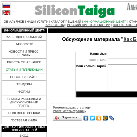
ОБ АЛЬЯНСЕ
НАШИ УСЛУГИ
КАТАЛОГ РЕШЕНИЙ
ИНФОРМАЦИОННЫЙ ЦЕНТР
СТАН
|
|
|
|
КАЧЕСТВОМ
РОССИЙСКИЕ ТЕХНОЛОГИИ
НАНОТЕХНОЛО
|
|
ИНФОРМАЦИОННЫЙ ЦЕНТР
КАЛЕНДАРЬ СОБЫТИЙ
Обсуждение материала "
Как Б
IT-НОВОСТИ
НОВОСТИ И ПРЕСС-
Ваше Имя:
РЕЛИЗЫ
Ваш E-Mail:
ПРЕССА ОБ АЛЬЯНСЕ
Ваш комментарий:
СТАТЬИ И ПУБЛИКАЦИИ
НОВОЕ НА САЙТЕ
ТЕНДЕРЫ
ФОРУМ
СПИСКИ РАССЫЛКИ И
ДИСКУССИОННЫЕ
ГРУППЫ
Рекомендовать страницу
Распечатать страницу
ПОЛЕЗНЫЕ ССЫЛКИ
Поделиться…
ГОСТЕВАЯ КНИГА
ДЛЯ ЗАРЕГИСТРИРОВАННЫХ
ПОЛЬЗОВАТЕЛЕЙ
ВХОД