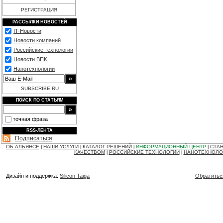
РЕГИСТРАЦИЯ
РАССЫЛКИ НОВОСТЕЙ
IT-Новости
Новости компаний
Российские технологии
Новости ВПК
Нанотехнологии
SUBSCRIBE.RU
ПОИСК ПО СТАТЬЯМ
точная фраза
RSS-ЛЕНТА
Подписаться
ОБ АЛЬЯНСЕ
НАШИ УСЛУГИ
КАТАЛОГ РЕШЕНИЙ
ИНФОРМАЦИОННЫЙ ЦЕНТР
СТАН
|
|
|
|
КАЧЕСТВОМ
РОССИЙСКИЕ ТЕХНОЛОГИИ
НАНОТЕХНОЛО
|
|
Дизайн и поддержка:
Silicon Taiga
Обратитьс