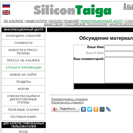
ОБ АЛЬЯНСЕ
НАШИ УСЛУГИ
КАТАЛОГ РЕШЕНИЙ
ИНФОРМАЦИОННЫЙ ЦЕНТР
СТАН
|
|
|
|
КАЧЕСТВОМ
РОССИЙСКИЕ ТЕХНОЛОГИИ
НАНОТЕХНОЛО
|
|
ИНФОРМАЦИОННЫЙ ЦЕНТР
КАЛЕНДАРЬ СОБЫТИЙ
Обсуждение материал
IT-НОВОСТИ
Ваше Имя:
НОВОСТИ И ПРЕСС-
Ваш E-Mail:
РЕЛИЗЫ
Ваш комментарий:
ПРЕССА ОБ АЛЬЯНСЕ
СТАТЬИ И ПУБЛИКАЦИИ
НОВОЕ НА САЙТЕ
ТЕНДЕРЫ
ФОРУМ
СПИСКИ РАССЫЛКИ И
Рекомендовать страницу
ДИСКУССИОННЫЕ
Распечатать страницу
ГРУППЫ
Поделиться…
ПОЛЕЗНЫЕ ССЫЛКИ
ГОСТЕВАЯ КНИГА
ДЛЯ ЗАРЕГИСТРИРОВАННЫХ
ПОЛЬЗОВАТЕЛЕЙ
ВХОД