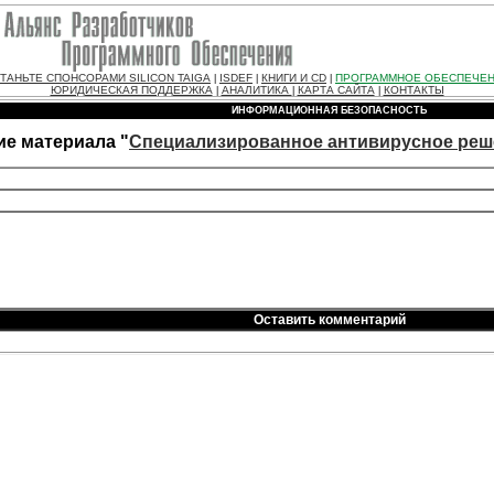
ТАНЬТЕ СПОНСОРАМИ SILICON TAIGA
ISDEF
КНИГИ И CD
ПРОГРАММНОЕ ОБЕСПЕЧЕ
|
|
|
ЮРИДИЧЕСКАЯ ПОДДЕРЖКА
АНАЛИТИКА
КАРТА САЙТА
КОНТАКТЫ
|
|
|
ИНФОРМАЦИОННАЯ БЕЗОПАСНОСТЬ
е материала "
Специализированное антивирусное реш