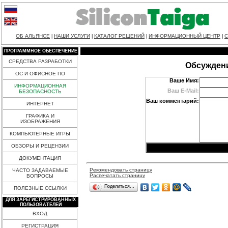
ОБ АЛЬЯНСЕ
НАШИ УСЛУГИ
КАТАЛОГ РЕШЕНИЙ
ИНФОРМАЦИОННЫЙ ЦЕНТР
С
|
|
|
|
ПРОГРАММНОЕ ОБЕСПЕЧЕНИЕ
СРЕДСТВА РАЗРАБОТКИ
Обсуждени
ОС И ОФИСНОЕ ПО
Ваше Имя:
ИНФОРМАЦИОННАЯ
Ваш E-Mail:
БЕЗОПАСНОСТЬ
Ваш комментарий:
ИНТЕРНЕТ
ГРАФИКА И
ИЗОБРАЖЕНИЯ
КОМПЬЮТЕРНЫЕ ИГРЫ
ОБЗОРЫ И РЕЦЕНЗИИ
ДОКУМЕНТАЦИЯ
Рекомендовать страницу
ЧАСТО ЗАДАВАЕМЫЕ
Распечатать страницу
ВОПРОСЫ
Поделиться…
ПОЛЕЗНЫЕ ССЫЛКИ
ДЛЯ ЗАРЕГИСТРИРОВАННЫХ
ПОЛЬЗОВАТЕЛЕЙ
ВХОД
РЕГИСТРАЦИЯ