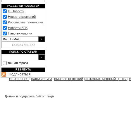
РАССЫЛКИ НОВОСТЕЙ
IT-Новости
Новости компаний
Российские технологии
Новости ВПК
Нанотехнологии
SUBSCRIBE.RU
ПОИСК ПО СТАТЬЯМ
точная фраза
RSS-ЛЕНТА
Подписаться
ОБ АЛЬЯНСЕ
НАШИ УСЛУГИ
КАТАЛОГ РЕШЕНИЙ
ИНФОРМАЦИОННЫЙ ЦЕНТР
С
|
|
|
|
Дизайн и поддержка:
Silicon Taiga