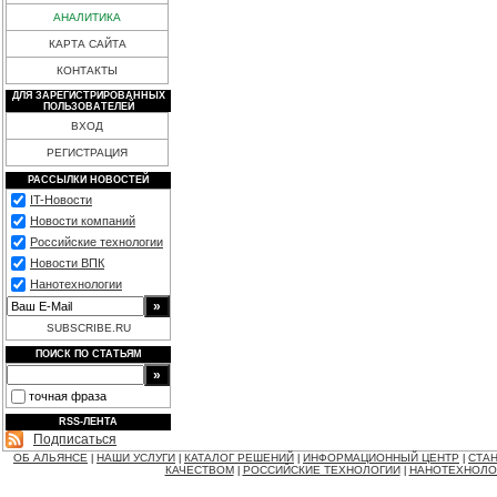
АНАЛИТИКА
КАРТА САЙТА
КОНТАКТЫ
ДЛЯ ЗАРЕГИСТРИРОВАННЫХ
ПОЛЬЗОВАТЕЛЕЙ
ВХОД
РЕГИСТРАЦИЯ
РАССЫЛКИ НОВОСТЕЙ
IT-Новости
Новости компаний
Российские технологии
Новости ВПК
Нанотехнологии
SUBSCRIBE.RU
ПОИСК ПО СТАТЬЯМ
точная фраза
RSS-ЛЕНТА
Подписаться
ОБ АЛЬЯНСЕ
НАШИ УСЛУГИ
КАТАЛОГ РЕШЕНИЙ
ИНФОРМАЦИОННЫЙ ЦЕНТР
СТАН
|
|
|
|
КАЧЕСТВОМ
РОССИЙСКИЕ ТЕХНОЛОГИИ
НАНОТЕХНОЛО
|
|