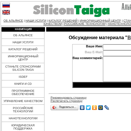
ОБ АЛЬЯНСЕ
НАШИ УСЛУГИ
КАТАЛОГ РЕШЕНИЙ
ИНФОРМАЦИОННЫЙ ЦЕНТР
СТАН
|
|
|
|
КАЧЕСТВОМ
РОССИЙСКИЕ ТЕХНОЛОГИИ
НАНОТЕХНОЛО
|
|
НАВИГАЦИЯ
ОБ АЛЬЯНСЕ
Обсуждение материала "
В
НАШИ УСЛУГИ
Ваше Имя:
КАТАЛОГ РЕШЕНИЙ
Ваш E-Mail:
ИНФОРМАЦИОННЫЙ
Ваш комментарий:
ЦЕНТР
СТАНЬТЕ СПОНСОРАМИ
SILICON TAIGA
ISDEF
КНИГИ И CD
ПРОГРАММНОЕ
ОБЕСПЕЧЕНИЕ
Рекомендовать страницу
Распечатать страницу
УПРАВЛЕНИЕ КАЧЕСТВОМ
Поделиться…
РОССИЙСКИЕ
ТЕХНОЛОГИИ
НАНОТЕХНОЛОГИИ
ЮРИДИЧЕСКАЯ
ПОДДЕРЖКА