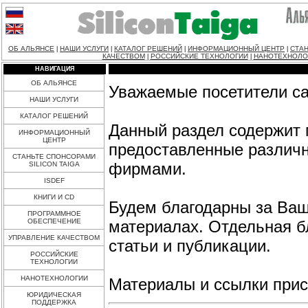
ОБ АЛЬЯНСЕ
НАШИ УСЛУГИ
КАТАЛОГ РЕШЕНИЙ
ИНФОРМАЦИОННЫЙ ЦЕНТР
СТАН
|
|
|
|
КАЧЕСТВОМ
РОССИЙСКИЕ ТЕХНОЛОГИИ
НАНОТЕХНОЛО
|
|
НАВИГАЦИЯ
ОБ АЛЬЯНСЕ
Уважаемые посетители с
НАШИ УСЛУГИ
КАТАЛОГ РЕШЕНИЙ
Данный раздел содержит 
ИНФОРМАЦИОННЫЙ
ЦЕНТР
предоставленные различ
СТАНЬТЕ СПОНСОРАМИ
фирмами.
SILICON TAIGA
ISDEF
КНИГИ И CD
Будем благодарны за Ваш
ПРОГРАММНОЕ
ОБЕСПЕЧЕНИЕ
материалах. Отдельная б
УПРАВЛЕНИЕ КАЧЕСТВОМ
статьи и публикации.
РОССИЙСКИЕ
ТЕХНОЛОГИИ
НАНОТЕХНОЛОГИИ
Материалы и ссылки присы
ЮРИДИЧЕСКАЯ
ПОДДЕРЖКА