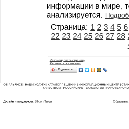
информации в мире, т
анализируется.
Подроб
Страница:
1
2
3
4
5
6
22
23
24
25
26
27
28
Рекомендовать страницу
Распечатать страницу
Поделиться…
ОБ АЛЬЯНСЕ
НАШИ УСЛУГИ
КАТАЛОГ РЕШЕНИЙ
ИНФОРМАЦИОННЫЙ ЦЕНТР
СТАН
|
|
|
|
КАЧЕСТВОМ
РОССИЙСКИЕ ТЕХНОЛОГИИ
НАНОТЕХНОЛО
|
|
Дизайн и поддержка:
Silicon Taiga
Обратитьс