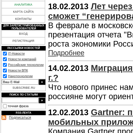
Лет чере
18.02.2013
АНАЛИТИКА
КАРТА САЙТА
сможет “генериров
КОНТАКТЫ
В феврале в московск
ДЛЯ ЗАРЕГИСТРИРОВАННЫХ
ПОЛЬЗОВАТЕЛЕЙ
презентация отчета "
ВХОД
РЕГИСТРАЦИЯ
роста экономики Росси
РАССЫЛКИ НОВОСТЕЙ
Подробнее
IT-Новости
Новости компаний
Российские технологии
Миграция 
14.02.2013
Новости ВПК
г.?
Нанотехнологии
Что нового принес нам
SUBSCRIBE.RU
россияне могут ориен
ПОИСК ПО СТАТЬЯМ
точная фраза
Gartner:
12.02.2013
RSS-ЛЕНТА
Подписаться
мобильных прило
Компания Gartner про