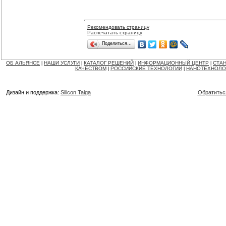
Рекомендовать страницу
Распечатать страницу
Поделиться…
ОБ АЛЬЯНСЕ
НАШИ УСЛУГИ
КАТАЛОГ РЕШЕНИЙ
ИНФОРМАЦИОННЫЙ ЦЕНТР
СТАН
|
|
|
|
КАЧЕСТВОМ
РОССИЙСКИЕ ТЕХНОЛОГИИ
НАНОТЕХНОЛО
|
|
Дизайн и поддержка:
Silicon Taiga
Обратитьс