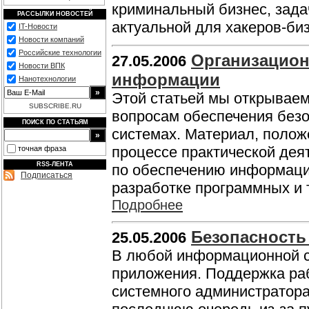
криминальный бизнес, зада
РАССЫЛКИ НОВОСТЕЙ
актуальной для хакеров-би
IT-Новости
Новости компаний
Российские технологии
Организацион
27.05.2006
Новости ВПК
информации
Нанотехнологии
Этой статьей мы открывае
SUBSCRIBE.RU
вопросам обеспечения без
ПОИСК ПО СТАТЬЯМ
системах. Материал, полож
процессе практической де
точная фраза
RSS-ЛЕНТА
по обеспечению информаци
Подписаться
разработке программных и 
Подробнее
Безопасность 
25.05.2006
В любой информационной с
приложения. Поддержка раб
системного администратора