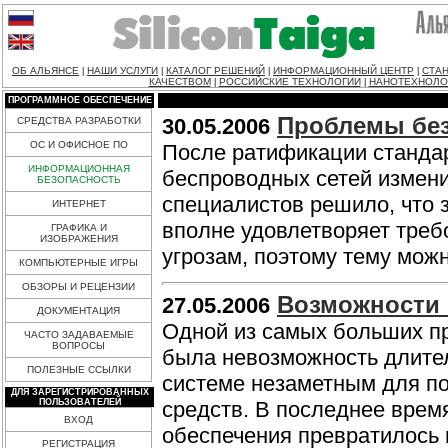
ОБ АЛЬЯНСЕ
НАШИ УСЛУГИ
КАТАЛОГ РЕШЕНИЙ
ИНФОРМАЦИОННЫЙ ЦЕНТР
СТАН
|
|
|
|
КАЧЕСТВОМ
РОССИЙСКИЕ ТЕХНОЛОГИИ
НАНОТЕХНОЛО
|
|
ПРОГРАММНОЕ ОБЕСПЕЧЕНИЕ
Проблемы без
30.05.2006
СРЕДСТВА РАЗРАБОТКИ
ОС И ОФИСНОЕ ПО
После ратификации станда
ИНФОРМАЦИОННАЯ
беспроводных сетей измен
БЕЗОПАСНОСТЬ
специалистов решило, что 
ИНТЕРНЕТ
вполне удовлетворяет треб
ГРАФИКА И
ИЗОБРАЖЕНИЯ
угрозам, поэтому тему мож
КОМПЬЮТЕРНЫЕ ИГРЫ
ОБЗОРЫ И РЕЦЕНЗИИ
Возможности r
27.05.2006
ДОКУМЕНТАЦИЯ
Одной из самых больших п
ЧАСТО ЗАДАВАЕМЫЕ
ВОПРОСЫ
была невозможность длител
ПОЛЕЗНЫЕ ССЫЛКИ
системе незаметным для по
ДЛЯ ЗАРЕГИСТРИРОВАННЫХ
ПОЛЬЗОВАТЕЛЕЙ
средств. В последнее врем
ВХОД
обеспечения превратилось 
РЕГИСТРАЦИЯ