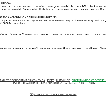
 Outlook
ассказать о всех возможных способах взаимодействия MS Access и MS Outlook или с
х интеграции MS Access и MS Outlook и дать ссылки на справочные материалы.
Подр
затор системы за «один мышиный клик»
вучали на нашем сайте довольно часто, однако ни разу не было произведено более дет
ой версии.
Подробнее
роблем в будущем. Это мой опыт, надеюсь, он окажется для вас полезным. Будем стро
изменить с помощью оснастки "Групповая политика" (Пуск-выполнить-gpedit.msc).
Подр
ТАНЬТЕ СПОНСОРАМИ SILICON TAIGA
ISDEF
КНИГИ И CD
ПРОГРАММНОЕ ОБЕСПЕЧЕ
|
|
|
ЮРИДИЧЕСКАЯ ПОДДЕРЖКА
АНАЛИТИКА
КАРТА САЙТА
КОНТАКТЫ
|
|
|
Обратиться по техническим вопросам