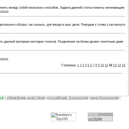
равнить между собой несколько способов. Задача данной статьи помочь начинающим
обнее
ального обзора, так сказать, для ввода в курс дела. Поводом к этому стал выпуск
ить данный материал методом тезисов. Разделение на блоки делает понятным даже
обнее
Страница:
1
2
3
4
5
6
7
8
9
10
11
12
13
14
15
НИЕ
УПРАВЛЕНИЕ КАЧЕСТВОМ
РОССИЙСКИЕ ТЕХНОЛОГИИ
НАНОТЕХНОЛОГИИ
|
|
|
|