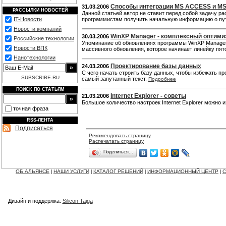
Способы интеграции MS ACCESS и MS
31.03.2006
РАССЫЛКИ НОВОСТЕЙ
Данной статьей автор не ставит перед собой задачу р
IT-Новости
программистам получить начальную информацию о путя
Новости компаний
WinXP Manager - комплексный оптими
30.03.2006
Российские технологии
Упоминание об обновлениях программы WinXP Manager з
Новости ВПК
массивного обновления, которое начинает линейку пят
Нанотехнологии
Проектирование базы данных
24.03.2006
С чего начать строить базу данных, чтобы избежать п
SUBSCRIBE.RU
самый запутанный текст.
Подробнее
ПОИСК ПО СТАТЬЯМ
Internet Explorer - cоветы
21.03.2006
Большое количество настроек Internet Explorer можно 
точная фраза
RSS-ЛЕНТА
Подписаться
Рекомендовать страницу
Распечатать страницу
Поделиться…
ОБ АЛЬЯНСЕ
НАШИ УСЛУГИ
КАТАЛОГ РЕШЕНИЙ
ИНФОРМАЦИОННЫЙ ЦЕНТР
С
|
|
|
|
Дизайн и поддержка:
Silicon Taiga