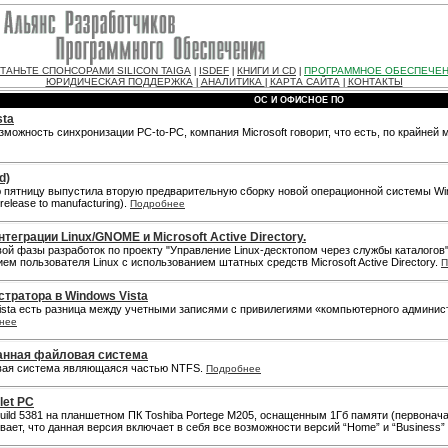
ТАНЬТЕ СПОНСОРАМИ SILICON TAIGA
ISDEF
КНИГИ И CD
ПРОГРАММНОЕ ОБЕСПЕЧЕ
|
|
|
ЮРИДИЧЕСКАЯ ПОДДЕРЖКА
АНАЛИТИКА
КАРТА САЙТА
КОНТАКТЫ
|
|
|
ОС И ОФИСНОЕ ПО
sta
можность синхронизации PC-to-PC, компания Microsoft говорит, что есть, по крайней 
d)
ую пятницу выпустила вторую предварительную сборку новой операционной системы Wi
elease to manufacturing).
Подробнее
теграции Linux/GNOME и Microsoft Active Directory.
й фазы разработок по проекту "Управление Linux-десктопом через службы каталогов
м пользователя Linux с использованием штатных средств Microsoft Active Directory.
П
тратора в Windows Vista
ista есть разница между учетными записями с привилегиями «компьютерного админис
нее
ованная файловая система
ловая система являющаяся частью NTFS.
Подробнее
let PC
uild 5381 на планшетном ПК Toshiba Portege M205, оснащенным 1Гб памяти (первоначал
вает, что данная версия включает в себя все возможности версий “Home” и “Business”