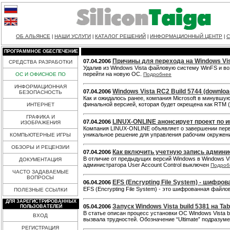
ОБ АЛЬЯНСЕ
НАШИ УСЛУГИ
КАТАЛОГ РЕШЕНИЙ
ИНФОРМАЦИОННЫЙ ЦЕНТР
С
|
|
|
|
ПРОГРАММНОЕ ОБЕСПЕЧЕНИЕ
Причины для перехода на Windows Vi
07.04.2006
СРЕДСТВА РАЗРАБОТКИ
Удалив из Windows Vista файловую систему WinFS и воз
перейти на новую ОС.
ОС И ОФИСНОЕ ПО
Подробнее
ИНФОРМАЦИОННАЯ
Windows Vista RC2 Build 5744 (downloa
07.04.2006
БЕЗОПАСНОСТЬ
Как и ожидалось ранее, компания Microsoft в минувш
финальной версией, которая будет окрещена как RTM (r
ИНТЕРНЕТ
ГРАФИКА И
LINUX-ONLINE анонсирует проект по ин
07.04.2006
ИЗОБРАЖЕНИЯ
Компания LINUX-ONLINE объявляет о завершении перво
уникальное решение для управления рабочим окружение
КОМПЬЮТЕРНЫЕ ИГРЫ
ОБЗОРЫ И РЕЦЕНЗИИ
Как включить учетную запись админис
07.04.2006
В отличие от предыдущих версий Windows в Windows V
ДОКУМЕНТАЦИЯ
администратора User Account Control выключен
Подроб
ЧАСТО ЗАДАВАЕМЫЕ
ВОПРОСЫ
EFS (Encrypting File System) - шифр
06.04.2006
EFS (Encrypting File System) - это шифрованная фай
ПОЛЕЗНЫЕ ССЫЛКИ
ДЛЯ ЗАРЕГИСТРИРОВАННЫХ
Запуск Windows Vista build 5381 на Tab
05.04.2006
ПОЛЬЗОВАТЕЛЕЙ
В статье описан процесс установки ОС Windows Vista b
ВХОД
вызвала трудностей. Обозначение “Ultimate” подразуме
РЕГИСТРАЦИЯ