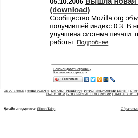
Вышла новая в
05.10.2006
(download)
Сообщество Mozilla.org объ
получившей индекс 0.3. В 
улучшена система печати, 
работы.
Подробнее
Рекомендовать страницу
Распечатать страницу
Поделиться…
ОБ АЛЬЯНСЕ
НАШИ УСЛУГИ
КАТАЛОГ РЕШЕНИЙ
ИНФОРМАЦИОННЫЙ ЦЕНТР
СТАН
|
|
|
|
КАЧЕСТВОМ
РОССИЙСКИЕ ТЕХНОЛОГИИ
НАНОТЕХНОЛО
|
|
Дизайн и поддержка:
Silicon Taiga
Обратитьс