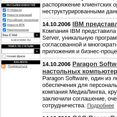
распоряжение клиентских 
РАССЫЛКИ НОВОСТЕЙ
неструктурированными дан
IT-Новости
Новости компаний
Российские технологии
IBM представл
14.10.2006
Новости ВПК
Компания IBM представила 
Нанотехнологии
Server, уникальную програ
SUBSCRIBE.RU
согласованной и многокра
ПОИСК ПО СТАТЬЯМ
приложения и бизнес-проц
точная фраза
Paragon Soft
RSS-ЛЕНТА
14.10.2006
Подписаться
настольных компьюте
Paragon Software, один из 
обеспечения для персональ
компания МедиаЛингва, кру
заключили соглашение, оче
сотрудничества.
Подробнее