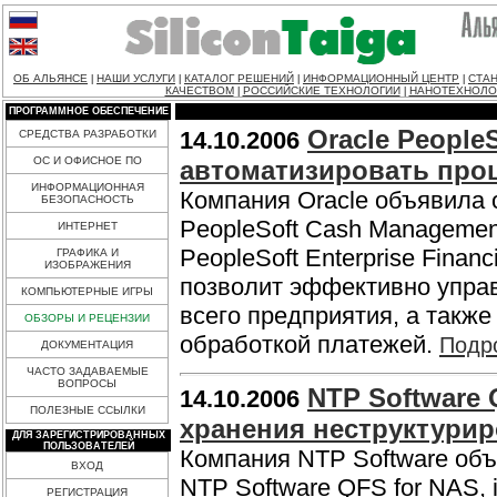
ОБ АЛЬЯНСЕ
НАШИ УСЛУГИ
КАТАЛОГ РЕШЕНИЙ
ИНФОРМАЦИОННЫЙ ЦЕНТР
СТАН
|
|
|
|
КАЧЕСТВОМ
РОССИЙСКИЕ ТЕХНОЛОГИИ
НАНОТЕХНОЛО
|
|
ПРОГРАММНОЕ ОБЕСПЕЧЕНИЕ
Oracle People
14.10.2006
СРЕДСТВА РАЗРАБОТКИ
ОС И ОФИСНОЕ ПО
автоматизировать проц
ИНФОРМАЦИОННАЯ
Компания Oracle объявила 
БЕЗОПАСНОСТЬ
PeopleSoft Cash Management
ИНТЕРНЕТ
PeopleSoft Enterprise Fina
ГРАФИКА И
ИЗОБРАЖЕНИЯ
позволит эффективно упра
КОМПЬЮТЕРНЫЕ ИГРЫ
всего предприятия, а также
ОБЗОРЫ И РЕЦЕНЗИИ
обработкой платежей.
Подр
ДОКУМЕНТАЦИЯ
ЧАСТО ЗАДАВАЕМЫЕ
ВОПРОСЫ
NTP Software 
14.10.2006
ПОЛЕЗНЫЕ ССЫЛКИ
хранения неструктури
ДЛЯ ЗАРЕГИСТРИРОВАННЫХ
ПОЛЬЗОВАТЕЛЕЙ
Компания NTP Software об
ВХОД
NTP Software QFS for NAS, i
РЕГИСТРАЦИЯ