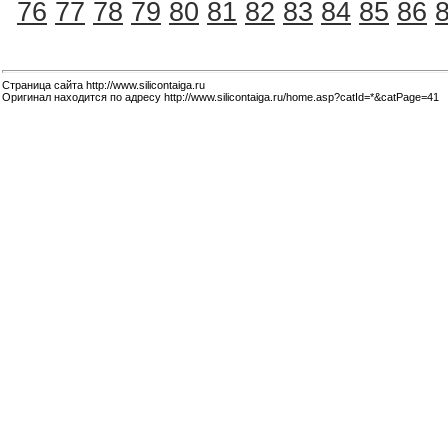
76
77
78
79
80
81
82
83
84
85
86
Страница сайта http://www.silicontaiga.ru
Оригинал находится по адресу http://www.silicontaiga.ru/home.asp?catId=*&catPage=41