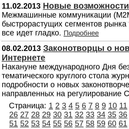
Новые возможности
11.02.2013
Межмашинные коммуникации (M2M
быстрорастущих сегментов рынка у
все идет гладко.
Подробнее
Законотворцы о нов
08.02.2013
Интернете
Накануне международного Дня без
тематического круглого стола жур
подробности о новых законотворче
направленных на регулирование 
Страница:
1
2
3
4
5
6
7
8
9
10
11
26
27
28
29
30
31
32
33
34
35
36
51
52
53
54
55
56
57
58
59
60
61