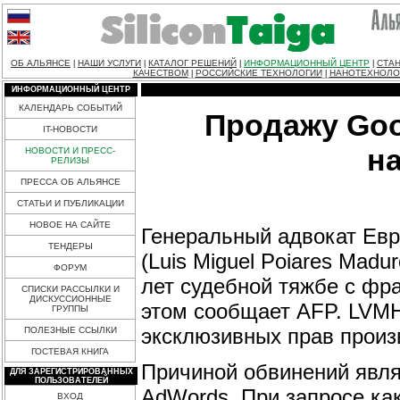
ОБ АЛЬЯНСЕ
НАШИ УСЛУГИ
КАТАЛОГ РЕШЕНИЙ
ИНФОРМАЦИОННЫЙ ЦЕНТР
СТАН
|
|
|
|
КАЧЕСТВОМ
РОССИЙСКИЕ ТЕХНОЛОГИИ
НАНОТЕХНОЛО
|
|
ИНФОРМАЦИОННЫЙ ЦЕНТР
КАЛЕНДАРЬ СОБЫТИЙ
Продажу Goo
IT-НОВОСТИ
н
НОВОСТИ И ПРЕСС-
РЕЛИЗЫ
ПРЕССА ОБ АЛЬЯНСЕ
СТАТЬИ И ПУБЛИКАЦИИ
НОВОЕ НА САЙТЕ
Генеральный адвокат Ев
ТЕНДЕРЫ
(Luis Miguel Poiares Mad
ФОРУМ
лет судебной тяжбе с фр
СПИСКИ РАССЫЛКИ И
ДИСКУССИОННЫЕ
этом сообщает AFP. LVMH
ГРУППЫ
эксклюзивных прав произ
ПОЛЕЗНЫЕ ССЫЛКИ
ГОСТЕВАЯ КНИГА
Причиной обвинений явля
ДЛЯ ЗАРЕГИСТРИРОВАННЫХ
ПОЛЬЗОВАТЕЛЕЙ
AdWords. При запросе как
ВХОД