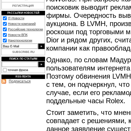
поисковик выводит рекла
РЕГИСТРАЦИЯ
фирмы. Очередность выв
РАССЫЛКИ НОВОСТЕЙ
IT-Новости
аукциона. В LVMH, прои
Новости компаний
Российские технологии
роскоши под торговыми ма
Новости ВПК
Dior и рядом других, счи
Нанотехнологии
компании как правооблад
SUBSCRIBE.RU
Однако, по словам Мадур
ПОИСК ПО СТАТЬЯМ
пользователям интернета
точная фраза
Поэтому обвинения LVMH 
RSS-ЛЕНТА
Подписаться
с тем, он подчеркнул, чт
случае, если его рекламо
поддельные часы Rolex.
Стоит заметить, что мнен
совпадает с решениями, 
данное заявление сущест