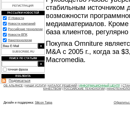
стабильным источником д
РЕГИСТРАЦИЯ
РАССЫЛКИ НОВОСТЕЙ
возможности программно
IT-Новости
медиаматериалов. Кроме 
Новости компаний
Российские технологии
база клиентов, регулярн
Новости ВПК
Нанотехнологии
Покупка Omniture являет
M&A с 2005 г., когда за 
SUBSCRIBE.RU
Macromedia.
ПОИСК ПО СТАТЬЯМ
точная фраза
RSS-ЛЕНТА
Подписаться
ОБ АЛЬЯНСЕ
НАШИ УСЛУГИ
КАТАЛОГ РЕШЕНИЙ
ИНФОРМАЦИОННЫЙ ЦЕНТР
СТАН
|
|
|
|
КАЧЕСТВОМ
РОССИЙСКИЕ ТЕХНОЛОГИИ
НАНОТЕХНОЛО
|
|
Дизайн и поддержка:
Silicon Taiga
Обратитьс