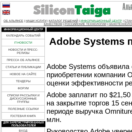
ОБ АЛЬЯНСЕ
НАШИ УСЛУГИ
КАТАЛОГ РЕШЕНИЙ
ИНФОРМАЦИОННЫЙ ЦЕНТР
СТАН
|
|
|
|
КАЧЕСТВОМ
РОССИЙСКИЕ ТЕХНОЛОГИИ
НАНОТЕХНОЛО
|
|
ИНФОРМАЦИОННЫЙ ЦЕНТР
КАЛЕНДАРЬ СОБЫТИЙ
Adobe Systems п
IT-НОВОСТИ
НОВОСТИ И ПРЕСС-
РЕЛИЗЫ
ПРЕССА ОБ АЛЬЯНСЕ
Adobe Systems объявила 
СТАТЬИ И ПУБЛИКАЦИИ
приобретении компании O
НОВОЕ НА САЙТЕ
оценки эффективности ре
ТЕНДЕРЫ
ФОРУМ
Adobe заплатит по $21,50
СПИСКИ РАССЫЛКИ И
ДИСКУССИОННЫЕ
на закрытие торгов 15 се
ГРУППЫ
периоде выручка Omniture
ПОЛЕЗНЫЕ ССЫЛКИ
ГОСТЕВАЯ КНИГА
млн.
ДЛЯ ЗАРЕГИСТРИРОВАННЫХ
ПОЛЬЗОВАТЕЛЕЙ
Руководство Adobe уверен
ВХОД