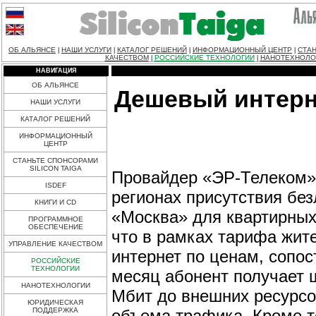
ОБ АЛЬЯНСЕ
НАШИ УСЛУГИ
КАТАЛОГ РЕШЕНИЙ
ИНФОРМАЦИОННЫЙ ЦЕНТР
СТАН
|
|
|
|
КАЧЕСТВОМ
РОССИЙСКИЕ ТЕХНОЛОГИИ
НАНОТЕХНОЛО
|
|
НАВИГАЦИЯ
ОБ АЛЬЯНСЕ
Дешевый интерн
НАШИ УСЛУГИ
КАТАЛОГ РЕШЕНИЙ
ИНФОРМАЦИОННЫЙ
ЦЕНТР
СТАНЬТЕ СПОНСОРАМИ
SILICON TAIGA
Провайдер «ЭР-Телеком» 
ISDEF
регионах присутствия бе
КНИГИ И CD
«Москва» для квартирных
ПРОГРАММНОЕ
ОБЕСПЕЧЕНИЕ
что в рамках тарифа жит
УПРАВЛЕНИЕ КАЧЕСТВОМ
интернет по ценам, сопос
РОССИЙСКИЕ
ТЕХНОЛОГИИ
месяц абонент получает 
НАНОТЕХНОЛОГИИ
Мбит до внешних ресурсов
ЮРИДИЧЕСКАЯ
объема трафика. Кроме то
ПОДДЕРЖКА