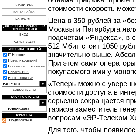
АНАЛИТИКА
стоимости скорость може
КАРТА САЙТА
Цена в 350 рублей за «б
КОНТАКТЫ
ДЛЯ ЗАРЕГИСТРИРОВАННЫХ
Москвы и Петербурга явл
ПОЛЬЗОВАТЕЛЕЙ
ВХОД
подсчетам «Яндекса», в 
РЕГИСТРАЦИЯ
512 Мбит стоит 1050 рубл
РАССЫЛКИ НОВОСТЕЙ
значительно выше. Абсол
IT-Новости
Новости компаний
При этом сами операторы
Российские технологии
покупаемого ими у моноп
Новости ВПК
Нанотехнологии
«Теперь можно с уверенно
стоимости доступа в инте
SUBSCRIBE.RU
ПОИСК ПО СТАТЬЯМ
серьезно сокращается при
тарифа заместитель гене
точная фраза
вопросам «ЭР-Телеком Х
RSS-ЛЕНТА
Подписаться
Для того, чтобы появило