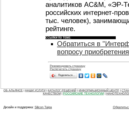
аналитиков AC&M, «ЭР-Тел
российских интернет-про
тыс. человек), занимающи
рейтинге.
ССЫЛКИ ПО ТЕМЕ:
Обратиться в "Интер
вопросу приобретения
Рекомендовать страницу
Распечатать страницу
Поделиться…
ОБ АЛЬЯНСЕ
НАШИ УСЛУГИ
КАТАЛОГ РЕШЕНИЙ
ИНФОРМАЦИОННЫЙ ЦЕНТР
СТАН
|
|
|
|
КАЧЕСТВОМ
РОССИЙСКИЕ ТЕХНОЛОГИИ
НАНОТЕХНОЛО
|
|
Дизайн и поддержка:
Silicon Taiga
Обратитьс