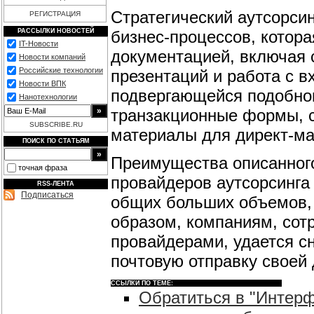
Стратегический аутсорсин
РЕГИСТРАЦИЯ
бизнес-процессов, котора
РАССЫЛКИ НОВОСТЕЙ
IT-Новости
документацией, включая 
Новости компаний
Российские технологии
презентаций и работа с 
Новости ВПК
подвергающейся подобному
Нанотехнологии
транзакционные формы, 
SUBSCRIBE.RU
материалы для директ-ма
ПОИСК ПО СТАТЬЯМ
Преимущества описанног
точная фраза
провайдеров аутсорсинга 
RSS-ЛЕНТА
Подписаться
общих больших объемов, 
образом, компаниям, сот
провайдерами, удается сн
почтовую отправку своей
ССЫЛКИ ПО ТЕМЕ:
Обратиться в "Интер