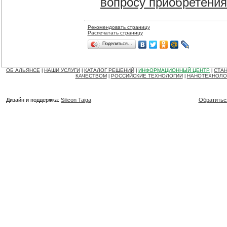
вопросу приобретения
Рекомендовать страницу
Распечатать страницу
Поделиться…
ОБ АЛЬЯНСЕ
НАШИ УСЛУГИ
КАТАЛОГ РЕШЕНИЙ
ИНФОРМАЦИОННЫЙ ЦЕНТР
СТАН
|
|
|
|
КАЧЕСТВОМ
РОССИЙСКИЕ ТЕХНОЛОГИИ
НАНОТЕХНОЛО
|
|
Дизайн и поддержка:
Silicon Taiga
Обратитьс