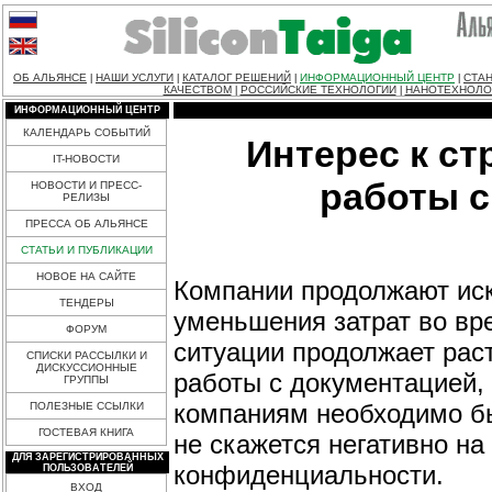
ОБ АЛЬЯНСЕ
НАШИ УСЛУГИ
КАТАЛОГ РЕШЕНИЙ
ИНФОРМАЦИОННЫЙ ЦЕНТР
СТАН
|
|
|
|
КАЧЕСТВОМ
РОССИЙСКИЕ ТЕХНОЛОГИИ
НАНОТЕХНОЛО
|
|
ИНФОРМАЦИОННЫЙ ЦЕНТР
КАЛЕНДАРЬ СОБЫТИЙ
Интерес к ст
IT-НОВОСТИ
работы с
НОВОСТИ И ПРЕСС-
РЕЛИЗЫ
ПРЕССА ОБ АЛЬЯНСЕ
СТАТЬИ И ПУБЛИКАЦИИ
НОВОЕ НА САЙТЕ
Компании продолжают ис
ТЕНДЕРЫ
уменьшения затрат во вре
ФОРУМ
ситуации продолжает раст
СПИСКИ РАССЫЛКИ И
ДИСКУССИОННЫЕ
работы с документацией, 
ГРУППЫ
компаниям необходимо бы
ПОЛЕЗНЫЕ ССЫЛКИ
ГОСТЕВАЯ КНИГА
не скажется негативно на
ДЛЯ ЗАРЕГИСТРИРОВАННЫХ
конфиденциальности.
ПОЛЬЗОВАТЕЛЕЙ
ВХОД