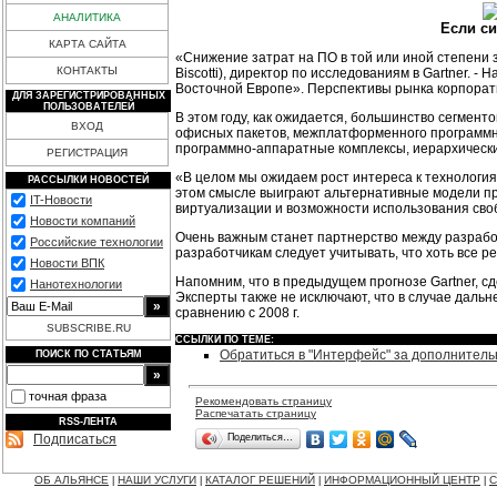
АНАЛИТИКА
Если си
КАРТА САЙТА
«Снижение затрат на ПО в той или иной степени за
КОНТАКТЫ
Biscotti), директор по исследованиям в Gartner. 
Восточной Европе». Перспективы рынка корпорат
ДЛЯ ЗАРЕГИСТРИРОВАННЫХ
ПОЛЬЗОВАТЕЛЕЙ
В этом году, как ожидается, большинство сегмент
ВХОД
офисных пакетов, межплатформенного программного
программно-аппаратные комплексы, иерархически
РЕГИСТРАЦИЯ
«В целом мы ожидаем рост интереса к технология
РАССЫЛКИ НОВОСТЕЙ
этом смысле выиграют альтернативные модели при
IT-Новости
виртуализации и возможности использования сво
Новости компаний
Очень важным станет партнерство между разработ
Российские технологии
разработчикам следует учитывать, что хоть все р
Новости ВПК
Напомним, что в предыдущем прогнозе Gartner, сд
Нанотехнологии
Эксперты также не исключают, что в случае даль
сравнению с 2008 г.
SUBSCRIBE.RU
ССЫЛКИ ПО ТЕМЕ:
Обратиться в "Интерфейс" за дополнител
ПОИСК ПО СТАТЬЯМ
точная фраза
Рекомендовать страницу
Распечатать страницу
RSS-ЛЕНТА
Поделиться…
Подписаться
ОБ АЛЬЯНСЕ
НАШИ УСЛУГИ
КАТАЛОГ РЕШЕНИЙ
ИНФОРМАЦИОННЫЙ ЦЕНТР
С
|
|
|
|