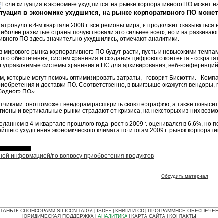
туация в экономике ухудшится, на рынке корпоративного ПО може
тронуло в 4-м квартале 2008 г. все регионы мира, и продолжит сказываться н
- Наиболее развитые страны почувствовали это сильнее всего, но и на развив
ивного ПО здесь значительно ухудшились, отмечают аналитики.
ов мирового рынка корпоративного ПО будут расти, пусть и невысокими темп
 обеспечения, систем хранения и создания цифрового контента - сократятся
 управляемые системы хранения и ПО для архивирования, веб-конференций,
м, которые могут помочь оптимизировать затраты, - говорит Бискотти. - Ком
обретения и доставки ПО. Соответственно, в выигрыше окажутся вендоры, п
бодного ПО».
чиками: оно поможет вендорам расширить свою географию, а также повысить
егионы и вертикальные рынки страдают от кризиса, на некоторых из них возмо
еланном в 4-м квартале прошлого года, рост в 2009 г. оценивался в 6,6%, но
нейшего ухудшения экономического климата по итогам 2009 г. рынок корпорат
ьной информацией/по вопросу приобретения продуктов
Обсудить материал
ТАНЬТЕ СПОНСОРАМИ SILICON TAIGA
ISDEF
КНИГИ И CD
ПРОГРАММНОЕ ОБЕСПЕЧЕ
|
|
|
ЮРИДИЧЕСКАЯ ПОДДЕРЖКА
АНАЛИТИКА
КАРТА САЙТА
КОНТАКТЫ
|
|
|