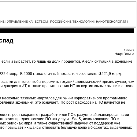
НИЕ
УПРАВЛЕНИЕ КАЧЕСТВОМ
РОССИЙСКИЕ ТЕХНОЛОГИИ
НАНОТЕХНОЛОГИИ
|
|
|
|
спад
Cnews
Надя Генина
если и вырастет, то лишь на доли процентов. А если ситуация в экономике
22,6 млрд. В 2008 г. аналогичный показатель составлял $221,9 млрд.
осылки для того, чтобы пережить текущий экономический кризис лучше, чем
 и доверия к ИТ, а также проникновения ИТ на вертикальные рынки и с точки
на несколько тяжелых кварталов для рынка корпоративного программного
овления экономики: это означает, что рост расходов на ПО начнется не
должить рост сохраняют разработчиков ПО с разумно сбалансированными
(включая предоставление ПО как услуги - SaaS, использование ПО с
ых регионах мира, а также существенной выручки от поддержки уже
и, что повышает их шансы отвоевать большую долю в бюджетах, выделенных