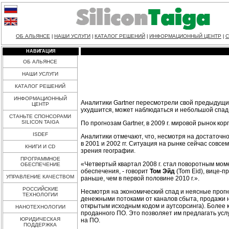
ОБ АЛЬЯНСЕ
НАШИ УСЛУГИ
КАТАЛОГ РЕШЕНИЙ
ИНФОРМАЦИОННЫЙ ЦЕНТР
С
|
|
|
|
НАВИГАЦИЯ
ОБ АЛЬЯНСЕ
НАШИ УСЛУГИ
КАТАЛОГ РЕШЕНИЙ
ИНФОРМАЦИОННЫЙ
Аналитики Gartner пересмотрели свой предыдущий 
ЦЕНТР
ухудшится, может наблюдаться и небольшой спад
СТАНЬТЕ СПОНСОРАМИ
SILICON TAIGA
По прогнозам Gartner, в 2009 г. мировой рынок к
ISDEF
Аналитики отмечают, что, несмотря на достаточн
в 2001 и 2002 гг. Ситуация на рынке сейчас совсе
КНИГИ И CD
зрения географии.
ПРОГРАММНОЕ
«Четвертый квартал 2008 г. стал поворотным мом
ОБЕСПЕЧЕНИЕ
обеспечения, - говорит
Том Эйд
(Tom Eid), вице-п
УПРАВЛЕНИЕ КАЧЕСТВОМ
раньше, чем в первой половине 2010 г.».
РОССИЙСКИЕ
Несмотря на экономический спад и неясные прог
ТЕХНОЛОГИИ
денежными потоками от каналов сбыта, продажи но
открытым исходным кодом и аутсорсинга). Более 
НАНОТЕХНОЛОГИИ
проданного ПО. Это позволяет им предлагать усл
ЮРИДИЧЕСКАЯ
на ПО.
ПОДДЕРЖКА