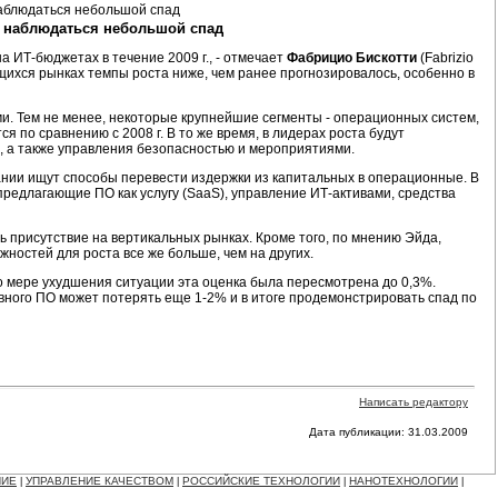
т наблюдаться небольшой спад
а ИТ-бюджетах в течение 2009 г., - отмечает
Фабрицио Бискотти
(Fabrizio
ающихся рынках темпы роста ниже, чем ранее прогнозировалось, особенно в
ами. Тем не менее, некоторые крупнейшие сегменты - операционных систем,
 по сравнению с 2008 г. В то же время, в лидерах роста будут
 а также управления безопасностью и мероприятиями.
пании ищут способы перевести издержки из капитальных в операционные. В
редлагающие ПО как услугу (SaaS), управление ИТ-активами, средства
 присутствие на вертикальных рынках. Кроме того, по мнению Эйда,
жностей для роста все же больше, чем на других.
 по мере ухудшения ситуации эта оценка была пересмотрена до 0,3%.
ивного ПО может потерять еще 1-2% и в итоге продемонстрировать спад по
Написать редактору
Дата публикации: 31.03.2009
НИЕ
УПРАВЛЕНИЕ КАЧЕСТВОМ
РОССИЙСКИЕ ТЕХНОЛОГИИ
НАНОТЕХНОЛОГИИ
|
|
|
|