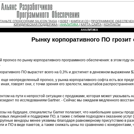
ТАНЬТЕ СПОНСОРАМИ SILICON TAIGA
ISDEF
КНИГИ И CD
ПРОГРАММНОЕ ОБЕСПЕЧЕ
|
|
|
ЮРИДИЧЕСКАЯ ПОДДЕРЖКА
АНАЛИТИКА
КАРТА САЙТА
КОНТАКТЫ
|
|
|
АНАЛИТИКА
Рынку корпоративного ПО грозит 
прогноз по рынку корпоративного программного обеспечения: в этом году он 
.
орпоративного ПО вырастет всего на 0,3% и достигнет в денежном выражении $2
о еще неопределенный прогноз, у рынка корпоративного софта есть все предп
м иная, говорят они, с точки зрения его зрелости, масштабов распространения
ентом на пути к непростой ситуации с продажами, которая может указывать 
резидент по исследованиям Gartner. - Сейчас мы ожидаем медленного восстан
нозы на будущее, специалисты Garner полагают, что наибольшие шансы про
вых лицензий и поддержки ПО, а также с гибким подходом к оказанию услуг 
крупные вендоры менее уязвимы благодаря равномерному присутствию в разн
уги и ПО в виде пакетов, а также снижать цены по сравнению с конкурентам