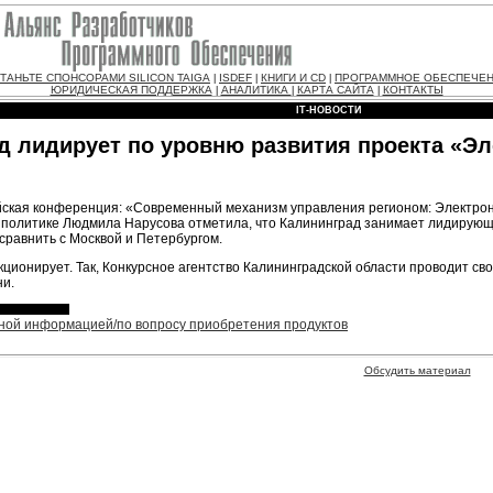
ТАНЬТЕ СПОНСОРАМИ SILICON TAIGA
ISDEF
КНИГИ И CD
ПРОГРАММНОЕ ОБЕСПЕЧЕ
|
|
|
ЮРИДИЧЕСКАЯ ПОДДЕРЖКА
АНАЛИТИКА
КАРТА САЙТА
КОНТАКТЫ
|
|
|
IT-НОВОСТИ
д лидирует по уровню развития проекта «Э
йская конференция: «Современный механизм управления регионом: Электрон
политике Людмила Нарусова отметила, что Калининград занимает лидирующе
равнить с Москвой и Петербургом.
ционирует. Так, Конкурсное агентство Калининградской области проводит сво
ни.
ьной информацией/по вопросу приобретения продуктов
Обсудить материал