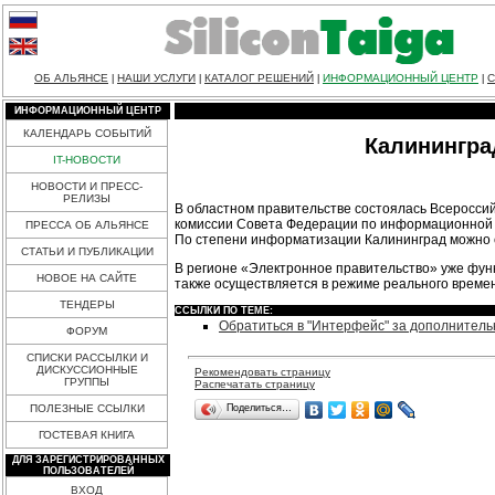
ОБ АЛЬЯНСЕ
НАШИ УСЛУГИ
КАТАЛОГ РЕШЕНИЙ
ИНФОРМАЦИОННЫЙ ЦЕНТР
С
|
|
|
|
ИНФОРМАЦИОННЫЙ ЦЕНТР
КАЛЕНДАРЬ СОБЫТИЙ
Калинингра
IT-НОВОСТИ
НОВОСТИ И ПРЕСС-
РЕЛИЗЫ
В областном правительстве состоялась Всеросси
комиссии Совета Федерации по информационной 
ПРЕССА ОБ АЛЬЯНСЕ
По степени информатизации Калининград можно с
СТАТЬИ И ПУБЛИКАЦИИ
В регионе «Электронное правительство» уже функ
НОВОЕ НА САЙТЕ
также осуществляется в режиме реального време
ТЕНДЕРЫ
ССЫЛКИ ПО ТЕМЕ:
Обратиться в "Интерфейс" за дополнител
ФОРУМ
СПИСКИ РАССЫЛКИ И
ДИСКУССИОННЫЕ
Рекомендовать страницу
ГРУППЫ
Распечатать страницу
Поделиться…
ПОЛЕЗНЫЕ ССЫЛКИ
ГОСТЕВАЯ КНИГА
ДЛЯ ЗАРЕГИСТРИРОВАННЫХ
ПОЛЬЗОВАТЕЛЕЙ
ВХОД