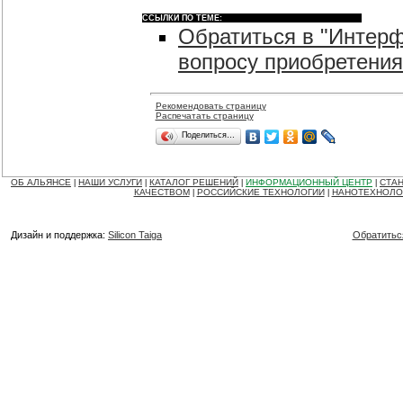
ССЫЛКИ ПО ТЕМЕ:
Обратиться в "Интер
вопросу приобретения
Рекомендовать страницу
Распечатать страницу
Поделиться…
ОБ АЛЬЯНСЕ
НАШИ УСЛУГИ
КАТАЛОГ РЕШЕНИЙ
ИНФОРМАЦИОННЫЙ ЦЕНТР
СТАН
|
|
|
|
КАЧЕСТВОМ
РОССИЙСКИЕ ТЕХНОЛОГИИ
НАНОТЕХНОЛО
|
|
Дизайн и поддержка:
Silicon Taiga
Обратитьс