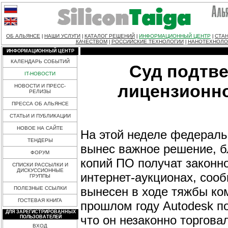
ОБ АЛЬЯНСЕ
НАШИ УСЛУГИ
КАТАЛОГ РЕШЕНИЙ
ИНФОРМАЦИОННЫЙ ЦЕНТР
СТАН
|
|
|
|
КАЧЕСТВОМ
РОССИЙСКИЕ ТЕХНОЛОГИИ
НАНОТЕХНОЛО
|
|
ИНФОРМАЦИОННЫЙ ЦЕНТР
КАЛЕНДАРЬ СОБЫТИЙ
Суд подтве
IT-НОВОСТИ
лицензионно
НОВОСТИ И ПРЕСС-
РЕЛИЗЫ
ПРЕССА ОБ АЛЬЯНСЕ
СТАТЬИ И ПУБЛИКАЦИИ
НОВОЕ НА САЙТЕ
На этой неделе федераль
ТЕНДЕРЫ
вынес важное решение, б
ФОРУМ
копий ПО получат законн
СПИСКИ РАССЫЛКИ И
ДИСКУССИОННЫЕ
интернет-аукционах, сооб
ГРУППЫ
вынесен в ходе тяжбы ко
ПОЛЕЗНЫЕ ССЫЛКИ
ГОСТЕВАЯ КНИГА
прошлом году Autodesk по
ДЛЯ ЗАРЕГИСТРИРОВАННЫХ
что он незаконно торгов
ПОЛЬЗОВАТЕЛЕЙ
ВХОД