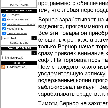
программного обеспечени
РЕГИСТРАЦИЯ
тем, что любая перепрод
РАССЫЛКИ НОВОСТЕЙ
IT-Новости
Вернор зарабатывает на 
Новости компаний
Российские технологии
видеоигр, программного 
Новости ВПК
Все эти товары он приобр
Нанотехнологии
блошиных рынках, а затем
SUBSCRIBE.RU
только Вернор начал тор
ПОИСК ПО СТАТЬЯМ
сразу привлек внимание к
точная фраза
софт. На торговца посып
RSS-ЛЕНТА
После каждого такого из
Подписаться
уведомительную записку,
подержанные копии прогр
заблокировал аккаунт Ве
зарабатывать средства к
Тимоти Вернор не захотел