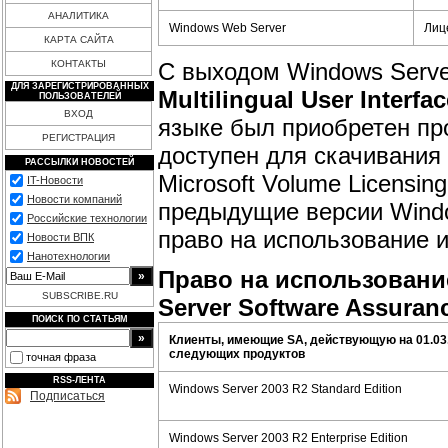
АНАЛИТИКА
Windows Web Server
Лиц
КАРТА САЙТА
С выходом Windows Serve
КОНТАКТЫ
ДЛЯ ЗАРЕГИСТРИРОВАННЫХ
Multilingual User Interfac
ПОЛЬЗОВАТЕЛЕЙ
ВХОД
языке был приобретен проду
РЕГИСТРАЦИЯ
доступен для скачивания
РАССЫЛКИ НОВОСТЕЙ
Microsoft Volume Licensin
IT-Новости
Новости компаний
предыдущие версии Windo
Российские технологии
право на использование их
Новости ВПК
Нанотехнологии
Право на использовани
SUBSCRIBE.RU
Server Software Assuran
ПОИСК ПО СТАТЬЯМ
Клиенты, имеющие SA, действующую на 01.03
следующих продуктов
точная фраза
RSS-ЛЕНТА
Windows Server 2003 R2 Standard Edition
Подписаться
Windows Server 2003 R2 Enterprise Edition