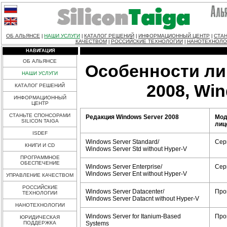
ОБ АЛЬЯНСЕ
НАШИ УСЛУГИ
КАТАЛОГ РЕШЕНИЙ
ИНФОРМАЦИОННЫЙ ЦЕНТР
СТАН
|
|
|
|
КАЧЕСТВОМ
РОССИЙСКИЕ ТЕХНОЛОГИИ
НАНОТЕХНОЛО
|
|
НАВИГАЦИЯ
ОБ АЛЬЯНСЕ
Особенности ли
НАШИ УСЛУГИ
2008, Win
КАТАЛОГ РЕШЕНИЙ
ИНФОРМАЦИОННЫЙ
ЦЕНТР
СТАНЬТЕ СПОНСОРАМИ
Редакция Windows Server 2008
Мод
SILICON TAIGA
лиц
ISDEF
Windows Server Standard/
Сер
КНИГИ И CD
Windows Server Std without Hyper-V
ПРОГРАММНОЕ
ОБЕСПЕЧЕНИЕ
Windows Server Enterprise/
Сер
Windows Server Ent without Hyper-V
УПРАВЛЕНИЕ КАЧЕСТВОМ
РОССИЙСКИЕ
Windows Server Datacenter/
Про
ТЕХНОЛОГИИ
Windows Server Datacnt without Hyper-V
НАНОТЕХНОЛОГИИ
Windows Server for Itanium-Based
Про
ЮРИДИЧЕСКАЯ
Systems
ПОДДЕРЖКА