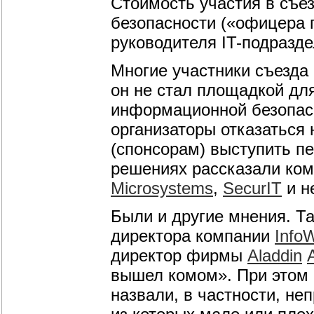
Стоимость участия в съе
безопасности («офицера 
руководителя IT-подразде
Многие участники съезда 
он не стал площадкой дл
информационной безопасн
организаторы отказаться
(спонсорам) выступить пе
решениях рассказали ком
Microsystems
,
SecurIT
и н
Были и другие мнения. Та
директора компании
Info
директор фирмы
Aladdin
вышел комом». При этом
назвали, в частности, не