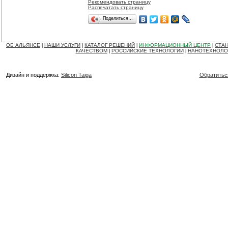
Рекомендовать страницу
Распечатать страницу
Поделиться…
ОБ АЛЬЯНСЕ
НАШИ УСЛУГИ
КАТАЛОГ РЕШЕНИЙ
ИНФОРМАЦИОННЫЙ ЦЕНТР
СТАН
|
|
|
|
КАЧЕСТВОМ
РОССИЙСКИЕ ТЕХНОЛОГИИ
НАНОТЕХНОЛО
|
|
Дизайн и поддержка:
Silicon Taiga
Обратитьс