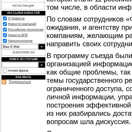
том числе, в области ин
РЕГИСТРАЦИЯ
РАССЫЛКИ НОВОСТЕЙ
По словам сотрудников «
IT-Новости
Новости компаний
ожидания, и агентству пр
Российские технологии
компаниям, желающим раз
Новости ВПК
Нанотехнологии
направить своих сотрудни
SUBSCRIBE.RU
В программу съезда были
ПОИСК ПО СТАТЬЯМ
организацией информацио
как общие проблемы, так
точная фраза
RSS-ЛЕНТА
темы государственного 
Подписаться
ограниченного доступа, 
личной информации, упра
построения эффективной с
из них разбирались доста
вопросам шла дискуссия.