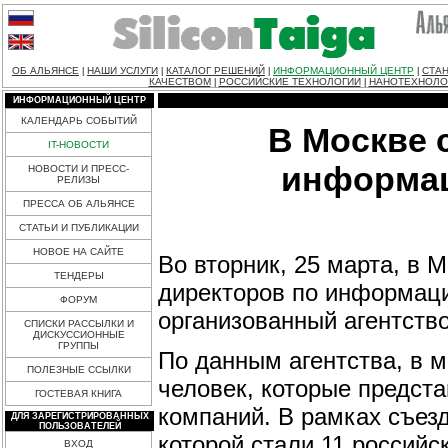
ОБ АЛЬЯНСЕ
НАШИ УСЛУГИ
КАТАЛОГ РЕШЕНИЙ
ИНФОРМАЦИОННЫЙ ЦЕНТР
СТАН
|
|
|
|
КАЧЕСТВОМ
РОССИЙСКИЕ ТЕХНОЛОГИИ
НАНОТЕХНОЛО
|
|
ИНФОРМАЦИОННЫЙ ЦЕНТР
КАЛЕНДАРЬ СОБЫТИЙ
В Москве 
IT-НОВОСТИ
информац
НОВОСТИ И ПРЕСС-
РЕЛИЗЫ
ПРЕССА ОБ АЛЬЯНСЕ
СТАТЬИ И ПУБЛИКАЦИИ
НОВОЕ НА САЙТЕ
Во вторник, 25 марта, в 
ТЕНДЕРЫ
директоров по информаци
ФОРУМ
организованный агентст
СПИСКИ РАССЫЛКИ И
ДИСКУССИОННЫЕ
ГРУППЫ
По данным агентства, в 
ПОЛЕЗНЫЕ ССЫЛКИ
человек, которые предста
ГОСТЕВАЯ КНИГА
компаний. В рамках съез
ДЛЯ ЗАРЕГИСТРИРОВАННЫХ
ПОЛЬЗОВАТЕЛЕЙ
которой стали 11 российс
ВХОД