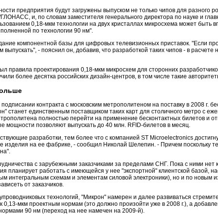
ости предприятия будут загружены выпуском не только чипов для разного рода
ГЛОНАСС, и, по словам заместителя генерального директора по науке и гла
льзованием 0,18-мкм технологии на двух кристаллах микросхема может быть в
полненной по технологии 90 нм".
здание компонентной базы для цифровых телевизионных приставок. "Если проц
м выпускать", - пояснил он, добавив, что разработкой таких чипов - в расче
крыл правила проектирования 0,18-мкм микросхем для сторонних разработчик
или более десятка российских дизайн-центров, в том числе такие авторитетн
больше
подписании контракта с московским метрополитеном на поставку в 2008 г. бе
рон" станет единственным поставщиком таких карт для столичного метро с е
етрополитена полностью перейти на применение бесконтактных билетов и от
 мощности позволяют выпускать до 40 млн. RFID-билетов в месяц.
твующие разработки, тем более что с компанией ST Microelectronics достигну
 изделия на ее фабрике, - сообщил Николай Шелепин. - Причем поскольку тех
на".
трудничества с зарубежными заказчиками за пределами СНГ. Пока с ними не
ия планирует работать с имеющейся у нее "экспортной" клиентской базой, н
вым интегральным схемам и элементам силовой электроники), но и по новым и
ависеть от заказчиков.
упроводниковых технологий, "Микрон" намерен и далее развиваться стремит
 к 0,13-мкм проектным нормам (это должно произойти уже в 2008 г.), а доба
нормами 90 нм (переход на нее намечен на 2009-й).