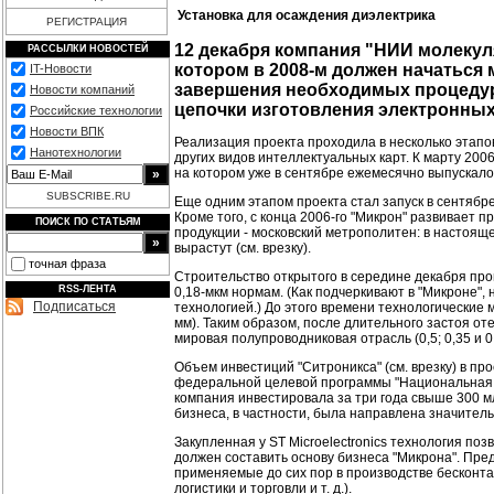
Установка для осаждения диэлектрика
РЕГИСТРАЦИЯ
12 декабря компания "НИИ молекул
РАССЫЛКИ НОВОСТЕЙ
котором в 2008-м должен начаться
IT-Новости
завершения необходимых процедур 
Новости компаний
цепочки изготовления электронны
Российские технологии
Новости ВПК
Реализация проекта проходила в несколько этапо
Нанотехнологии
других видов интеллектуальных карт. К марту 20
на котором уже в сентябре ежемесячно выпускалос
SUBSCRIBE.RU
Еще одним этапом проекта стал запуск в сентябре 
Кроме того, с конца 2006-го "Микрон" развивает
ПОИСК ПО СТАТЬЯМ
продукции - московский метрополитен: в настоящ
вырастут (см. врезку).
точная фраза
Строительство открытого в середине декабря прои
RSS-ЛЕНТА
0,18-мкм нормам. (Как подчеркивают в "Микроне",
Подписаться
технологией.) До этого времени технологические
мм). Таким образом, после длительного застоя о
мировая полупроводниковая отрасль (0,5; 0,35 и 
Объем инвестиций "Ситроникса" (см. врезку) в пр
федеральной целевой программы "Национальная те
компания инвестировала за три года свыше 300 м
бизнеса, в частности, была направлена значитель
Закупленная у ST Microelectronics технология п
должен составить основу бизнеса "Микрона". Пре
применяемые до сих пор в производстве бесконта
логистики и торговли и т. д.).