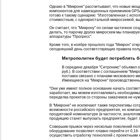
Однако в "Микроне" рассчитывают, что новые мощн
компонентов для навигационных приемников GPS/
готово к такому сценарию: "Изготовленная с испо
стоимостным, с однокристальной микросхемой, вы
Он считает, что "Микрону" по силам частичное со
делать, то парочку других микросхем мы планируе
аппаратуры "Прогресс".
Кроме того, в ноябре прошлого года "Микрон" от
сегодняшний день соответствующие правила получ
Метрополитен будет потреблять 
В середине декабря "Ситроникс" объявил о 
руб.). В соответствии с соглашением "Мик
поставок связано с планами московского м
Имеющиеся на "Микроне" производственные
"Они уже имеют полное основание начать соответс
заработает, мы можем изготавливать необходимые
переделка проектов со стороны заказчиков не нуж
В "Микроне" не исключают также перспективы со
возможности российского предприятия, но компан
продуктовой номенклатуре (в частности, аналого
продукцию станет выпускать предприятие, будет з
Совершив прыжок через несколько поколений пол
оборудование позволяет плавно перейти от 0,18-
осуществить отработку технологий с проектными 