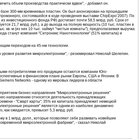
ичить объем производства практически вдвое", - добавил он.
а базе 300-мм кремниевых пластин. Он был анонсирован на прошедшем
ромэнерго, состоявшейся в ходе проведения выставки ChipExpo’2007). По
з инвестиционного фонда РФ) достигает почти 58,5 млрд. руб. Срок от
ется 21,7 млрд. руб.), а до выхода на полную мощность (10 тыс. пластин в
ыс. кв. м (из них 10 тыс. займут "чистые комнаты"); предполагаемая выручка
авода станут компания "Ситроникс Нанотехнологии" (51% капитала) и
ующим переходом на 45-нм технологии.
ого уровня развития микроэлектроники", - резюмировал Николай Шелепин.
вными потребителями его продукции остаются компании Юго-
ерспективные в финансовом плане рынки Европы, США и Японии. В
iemens Networks - одному из мировых лидеров в области
едприятием бизнес-направления "Микроэлектронные решения"
бизнес-направлению относится деятельность принадлежащих
ремени - "Смарт карты"; 35% ее капитала принадлежит немецкой
роэлектронные решения" является одним из наиболее динамично
о, как ожидается, превысит 5,3 млрд. руб.
ку в 1 млрд. долл., которые позволяют себе развивать новейшие
современной микроэлектронной фабрики", - сказал Николай