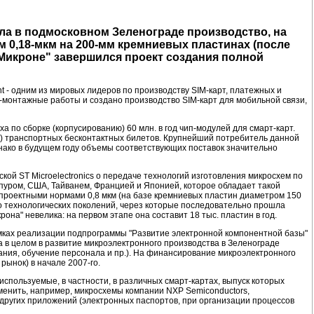
ыла в подмосковном Зеленограде производство, на
 0,18-мкм на 200-мм кремниевых пластинах (после
Микроне" завершился проект создания полной
 - одним из мировых лидеров по производству SIM-карт, платежных и
о-монтажные работы и создано производство SIM-карт для мобильной связи,
ха по сборке (корпусированию) 60 млн. в год чип-модулей для смарт-карт.
ID) транспортных бесконтактных билетов. Крупнейший потребитель данной
днако в будущем году объемы соответствующих поставок значительно
кой ST Microelectronics о передаче технологий изготовления микросхем по
гапуром, США, Тайванем, Францией и Японией, которое обладает такой
 проектными нормами 0,8 мкм (на базе кремниевых пластин диаметром 150
ко технологических поколений, через которые последовательно прошла
она" невелика: на первом этапе она составит 18 тыс. пластин в год.
 рамках реализации подпрограммы "Развитие электронной компонентной базы"
а в целом в развитие микроэлектронного производства в Зеленограде
вания, обучение персонала и пр.). На финансирование микроэлектронного
рынок) в начале 2007-го.
спользуемые, в частности, в различных смарт-картах, выпуск которых
менить, например, микросхемы компании NXP Semiconductors,
 других приложений (электронных паспортов, при организации процессов