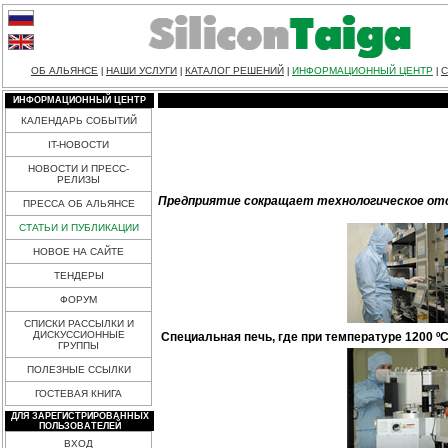
ОБ АЛЬЯНСЕ
НАШИ УСЛУГИ
КАТАЛОГ РЕШЕНИЙ
ИНФОРМАЦИОННЫЙ ЦЕНТР
С
|
|
|
|
ИНФОРМАЦИОННЫЙ ЦЕНТР
КАЛЕНДАРЬ СОБЫТИЙ
IT-НОВОСТИ
НОВОСТИ И ПРЕСС-
РЕЛИЗЫ
Предприятие сокращает технологическое отс
ПРЕССА ОБ АЛЬЯНСЕ
СТАТЬИ И ПУБЛИКАЦИИ
НОВОЕ НА САЙТЕ
ТЕНДЕРЫ
ФОРУМ
СПИСКИ РАССЫЛКИ И
ДИСКУССИОННЫЕ
Специальная печь, где при температуре 1200
ГРУППЫ
ПОЛЕЗНЫЕ ССЫЛКИ
ГОСТЕВАЯ КНИГА
ДЛЯ ЗАРЕГИСТРИРОВАННЫХ
ПОЛЬЗОВАТЕЛЕЙ
ВХОД