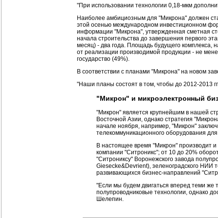
"При использовании технологии 0,18-мкм дополнит
Наиболее амбициозным для "Микрона" должен ста
этой осенью международном инвестиционном фору
информации "Микрона", утвержденная cметная сто
начала строительства до завершения первого этапа
месяц) - два года. Площадь будущего комплекса, н
от реализации производимой продукции - не менее
государство (49%).
В соответствии с планами "Микрона" на новом за
"Наши планы состоят в том, чтобы до 2012-2013 г
"Микрон" и микроэлектронный би
"Микрон" является крупнейшим в нашей ст
Восточной Азии, однако стратегия "Микро
начале ноября, например, "Микрон" заключ
телекоммуникационного оборудования для 
В настоящее время "Микрон" производит и
компании "Ситроникс"; от 10 до 20% обор
"Ситрониксу" Воронежского завода полупр
Giesecke&Devrient), зеленоградского НИИ
развивающихся бизнес-направлений "Ситроник
"Если мы будем двигаться вперед теми же 
полупроводниковые технологии, однако до
Шелепин.