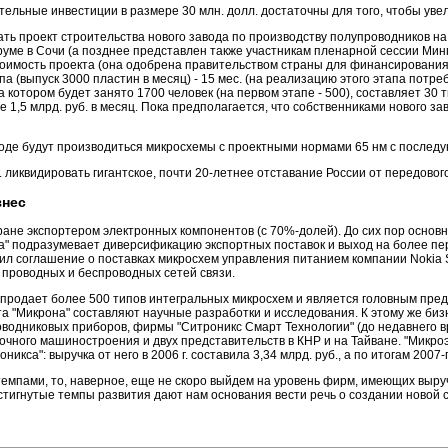
ельные инвестиции в размере 30 млн. долл. достаточны для того, чтобы увел
ть проект строительства нового завода по производству полупроводников н
ме в Сочи (а позднее представлен также участникам пленарной сессии Минп
имость проекта (она одобрена правительством страны для финансирования и
 (выпуск 3000 пластин в месяц) - 15 мес. (на реализацию этого этапа потребу
а котором будет занято 1700 человек (на первом этапе - 500), составляет 30 т
 1,5 млрд. руб. в месяц. Пока предполагается, что собственниками нового з
воде будут производиться микросхемы с проектными нормами 65 нм с послед
г. ликвидировать гигантское, почти 20-летнее отставание России от передов
знес
ране экспортером электронных компонентов (с 70%-долей). До сих пор осно
на" подразумевает диверсификацию экспортных поставок и выход на более п
ил соглашение о поставках микросхем управления питанием компании Nokia S
проводных и беспроводных сетей связи.
 продает более 500 типов интегральных микросхем и является головным пр
ота "Микрона" составляют научные разработки и исследования. К этому же 
оводниковых приборов, фирмы "Ситроникс Смарт Технологии" (до недавнего в
 точного машиностроения и двух представительств в КНР и на Тайване. "Мик
са": выручка от него в 2006 г. составила 3,34 млрд. руб., а по итогам 2007-г
темпами, то, наверное, еще не скоро выйдем на уровень фирм, имеющих выруч
стигнутые темпы развития дают нам основания вести речь о создании новой 