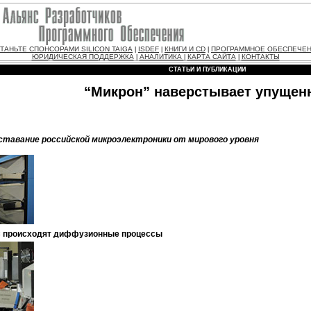
ТАНЬТЕ СПОНСОРАМИ SILICON TAIGA
ISDEF
КНИГИ И CD
ПРОГРАММНОЕ ОБЕСПЕЧЕ
|
|
|
ЮРИДИЧЕСКАЯ ПОДДЕРЖКА
АНАЛИТИКА
КАРТА САЙТА
КОНТАКТЫ
|
|
|
СТАТЬИ И ПУБЛИКАЦИИ
“Микрон” наверстывает упущен
тавание российской микроэлектроники от мирового уровня
 ºС происходят диффузионные процессы