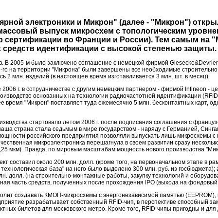
ярной электроники и Микрон" (далее - "Микрон") откр
 массовый выпуск микросхем с топологическим уровнем
сертификации во Франции и России). Тем самым на "
х средств идентификации с высокой степенью защиты.
в. В 2005-м было заключено соглашение с немецкой фирмой Giesecke&Devrient
06-го на территории "Микрона" были завершены все необходимые строительн
ь 2 млн. изделий (в настоящее время изготавливается 3 млн. шт. в месяц).
2006 г. в сотрудничестве с другим немецким партнером - фирмой Infineon - це
 производство основанных на технологии радиочастотной идентификации (RF
ее время "Микрон" поставляет туда ежемесячно 5 млн. бесконтактных карт, о
зводства стартовало летом 2006 г. после подписания соглашения с французс
 наша страна стала седьмым в мире государством - наряду с Германией, Син
 мощности российского предприятия позволяли выпускать лишь микросхемы с
течественная микроэлектроника перешагнула в своем развитии сразу несколь
0,25 мкм). Правда, по мировым масштабам мощность нового производства "Микр
оект составил около 200 млн. долл. (кроме того, на первоначальном этапе в
хнологическая база" на него было выделено 300 млн. руб. из госбюджета); 
лн. долл. (на строительно-монтажные работы, закупку технологий и оборудо
ная часть средств, полученных после прохождения IPO (выхода на фондовый 
озволит создавать КМОП-микросхемы с энергонезависимой памятью (EEPROM), и
дприятие разрабатывает собственный RFID-чип, в перспективе способный за
ктных билетов для московского метро. Кроме того, RFID-чипы пригодны и для