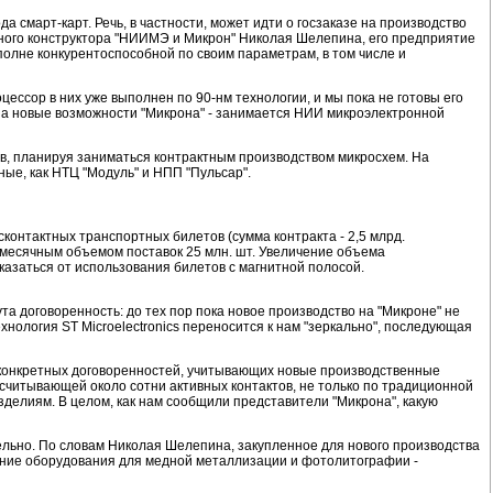
 смарт-карт. Речь, в частности, может идти о госзаказе на производство
вного конструктора "НИИМЭ и Микрон" Николая Шелепина, его предприятие
полне конкурентоспособной по своим параметрам, в том числе и
ессор в них уже выполнен по 90-нм технологии, и мы пока не готовы его
те на новые возможности "Микрона" - занимается НИИ микроэлектронной
ов, планируя заниматься контрактным производством микросхем. На
ые, как НТЦ "Модуль" и НПП "Пульсар".
сконтактных транспортных билетов (сумма контракта - 2,5 млрд.
жемесячным объемом поставок 25 млн. шт. Увеличение объема
казаться от использования билетов с магнитной полосой.
та договоренность: до тех пор пока новое производство на "Микроне" не
нология ST Microelectronics переносится к нам "зеркально", последующая
т конкретных договоренностей, учитывающих новые производственные
асчитывающей около сотни активных контактов, не только по традиционной
зделиям. В целом, как нам сообщили представители "Микрона", какую
ельно. По словам Николая Шелепина, закупленное для нового производства
вление оборудования для медной металлизации и фотолитографии -