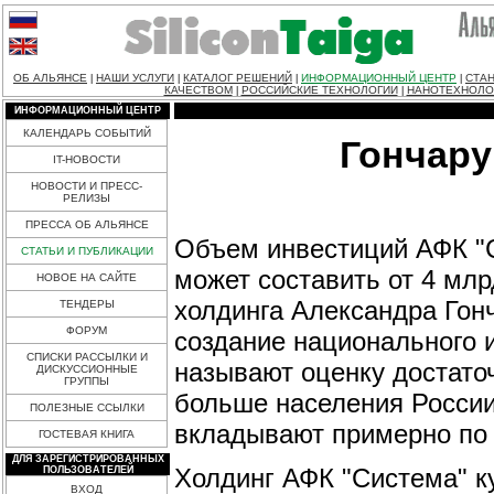
ОБ АЛЬЯНСЕ
НАШИ УСЛУГИ
КАТАЛОГ РЕШЕНИЙ
ИНФОРМАЦИОННЫЙ ЦЕНТР
СТАН
|
|
|
|
КАЧЕСТВОМ
РОССИЙСКИЕ ТЕХНОЛОГИИ
НАНОТЕХНОЛО
|
|
ИНФОРМАЦИОННЫЙ ЦЕНТР
КАЛЕНДАРЬ СОБЫТИЙ
Гончару
IT-НОВОСТИ
НОВОСТИ И ПРЕСС-
РЕЛИЗЫ
ПРЕССА ОБ АЛЬЯНСЕ
Объем инвестиций АФК "С
СТАТЬИ И ПУБЛИКАЦИИ
может составить от 4 млр
НОВОЕ НА САЙТЕ
холдинга Александра Гон
ТЕНДЕРЫ
ФОРУМ
создание национального и
СПИСКИ РАССЫЛКИ И
называют оценку достато
ДИСКУССИОННЫЕ
ГРУППЫ
больше населения России
ПОЛЕЗНЫЕ ССЫЛКИ
вкладывают примерно по 1
ГОСТЕВАЯ КНИГА
ДЛЯ ЗАРЕГИСТРИРОВАННЫХ
Холдинг АФК "Система" к
ПОЛЬЗОВАТЕЛЕЙ
ВХОД