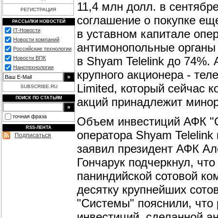
11,4 млн долл. в сентябре
РЕГИСТРАЦИЯ
соглашение о покупке ещ
РАССЫЛКИ НОВОСТЕЙ
в уставном капитале опе
IT-Новости
Новости компаний
антимонопольные органы
Российские технологии
в Shyam Telelink до 74%.
Новости ВПК
Нанотехнологии
крупного акционера - те
Limited, который сейчас 
SUBSCRIBE.RU
акций принадлежит мино
ПОИСК ПО СТАТЬЯМ
точная фраза
Объем инвестиций АФК "С
RSS-ЛЕНТА
оператора Shyam Telelink
Подписаться
заявил президент АФК Але
Гончарук подчеркнул, что
паниндийской сотовой ком
десятку крупнейших сотов
"Системы" пояснили, что
инвестиций, сделанной а