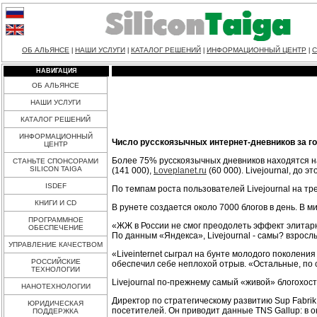
ОБ АЛЬЯНСЕ
НАШИ УСЛУГИ
КАТАЛОГ РЕШЕНИЙ
ИНФОРМАЦИОННЫЙ ЦЕНТР
С
|
|
|
|
НАВИГАЦИЯ
ОБ АЛЬЯНСЕ
НАШИ УСЛУГИ
КАТАЛОГ РЕШЕНИЙ
ИНФОРМАЦИОННЫЙ
Число русскоязычных интернет-дневников за год
ЦЕНТР
Более 75% русскоязычных дневников находятся н
СТАНЬТЕ СПОНСОРАМИ
SILICON TAIGA
(141 000),
Loveplanet.ru
(60 000). Livejournal, до э
ISDEF
По темпам роста пользователей Livejournal на тре
КНИГИ И CD
В рунете создается около 7000 блогов в день. В 
ПРОГРАММНОЕ
«ЖЖ в России не смог преодолеть эффект элитарно
ОБЕСПЕЧЕНИЕ
По данным «Яндекса», Livejournal - самы? взрослый
УПРАВЛЕНИЕ КАЧЕСТВОМ
«Liveinternet сыграл на бунте молодого поколен
РОССИЙСКИЕ
обеспечил себе неплохой отрыв. «Остальные, по с
ТЕХНОЛОГИИ
Livejournal по-прежнему самый «живой» блогохост
НАНОТЕХНОЛОГИИ
Директор по стратегическому развитию Sup Fabrik
ЮРИДИЧЕСКАЯ
посетителей. Он приводит данные TNS Gallup: в октя
ПОДДЕРЖКА