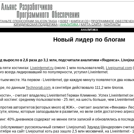
ТАНЬТЕ СПОНСОРАМИ SILICON TAIGA
ISDEF
КНИГИ И CD
ПРОГРАММНОЕ ОБЕСПЕЧЕ
|
|
|
ЮРИДИЧЕСКАЯ ПОДДЕРЖКА
АНАЛИТИКА
КАРТА САЙТА
КОНТАКТЫ
|
|
|
АНАЛИТИКА
Новый лидер по блогам
 выросло в 2,6 раза до 3,1 млн, подсчитали аналитики «Яндекса». Livejou
а пяти хостингах:
Liveinternet.ru
(около 1 млн пользователей),
Livejournal.com
(
того всегда лидировавший по популярности, уступил Liveinternet.
тьем месте. На первом - Liveinternet, где каждую минуту появляется два новых
мире, по данным
Technorati.com
, в сентябре действовало 111,2 млн блогов.
сти», - считает владелец Liveinternet Герман Клименко. Успех Liveinternet 
 хостинг: среднему пользователю - 25 лет, на шесть больше, чем Liveinternet, 
ия против авторитетов [которых много в] ЖЖ», - считает аналитик «Финама» 
ути, клоны, которые запаздывали в развитии, но вели себя достаточно агресси
инг: 40% дневников содержат не менее пяти записей и обновлялись в последни
 (обслуживает русскоязычный сегмент Livejournal) Эдуард Шендерович считает
бре на сайт Livejournal хоть раз зашло 2,5 млн москвичей, на Liveinternet - 1