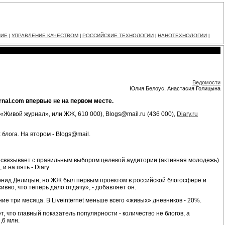
НИЕ
УПРАВЛЕНИЕ КАЧЕСТВОМ
РОССИЙСКИЕ ТЕХНОЛОГИИ
НАНОТЕХНОЛОГИИ
|
|
|
|
Ведомости
Юлия Белоус, Анастасия Голицына
rnal.com впервые не на первом месте.
«Живой журнал», или ЖЖ, 610 000), Blogs@mail.ru (436 000),
Diary.ru
 блога. На втором - Blogs@mail.
он связывает с правильным выбором целевой аудитории (активная молодежь).
и на пять - Diary.
Леонид Делицын, но ЖЖ был первым проектом в российской блогосфере и
вно, что теперь дало отдачу», - добавляет он.
е три месяца. В Liveinternet меньше всего «живых» дневников - 20%.
, что главный показатель популярности - количество не блогов, а
,6 млн.