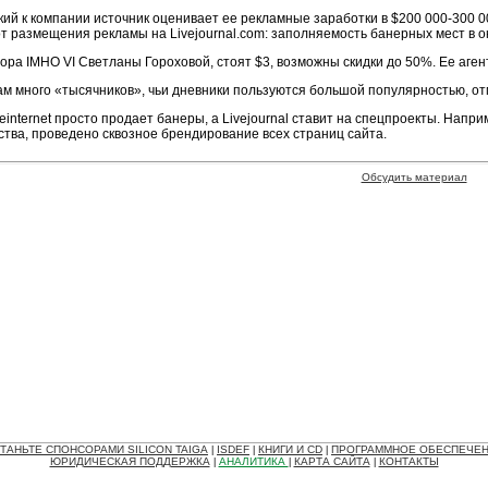
изкий к компании источник оценивает ее рекламные заработки в $200 000-300
от размещения рекламы на Livejournal.com: заполняемость банерных мест в окт
тора IMHO VI Светланы Гороховой, стоят $3, возможны скидки до 50%. Ее агентс
там много «тысячников», чьи дневники пользуются большой популярностью, от
einternet просто продает банеры, а Livejournal ставит на спецпроекты. Напр
тва, проведено сквозное брендирование всех страниц сайта.
Обсудить материал
ТАНЬТЕ СПОНСОРАМИ SILICON TAIGA
ISDEF
КНИГИ И CD
ПРОГРАММНОЕ ОБЕСПЕЧЕ
|
|
|
ЮРИДИЧЕСКАЯ ПОДДЕРЖКА
АНАЛИТИКА
КАРТА САЙТА
КОНТАКТЫ
|
|
|