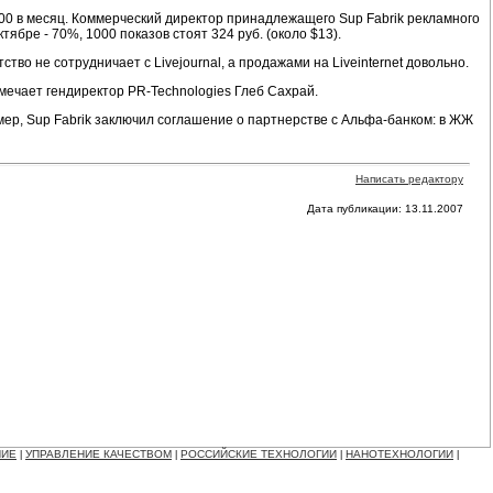
 000 в месяц. Коммерческий директор принадлежащего Sup Fabrik рекламного
ябре - 70%, 1000 показов стоят 324 руб. (около $13).
тво не сотрудничает с Livejournal, а продажами на Liveinternet довольно.
мечает гендиректор PR-Technologies Глеб Сахрай.
имер, Sup Fabrik заключил соглашение о партнерстве с Альфа-банком: в ЖЖ
Написать редактору
Дата публикации: 13.11.2007
НИЕ
УПРАВЛЕНИЕ КАЧЕСТВОМ
РОССИЙСКИЕ ТЕХНОЛОГИИ
НАНОТЕХНОЛОГИИ
|
|
|
|