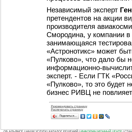
Независимый эксперт
Ге
претендентов на акции в
производителя авиакосми
Смородина, у компании в 
занимающаяся тестирова
«Астронотикс» может быт
«Пулково», что дало бы 
информационно-вычислите
эксперт. - Если ГТК «Рос
«Пулково», то это будет 
бизнес РИВЦ не повлияет
Рекомендовать страницу
Распечатать страницу
Поделиться…
ОБ АЛЬЯНСЕ
НАШИ УСЛУГИ
КАТАЛОГ РЕШЕНИЙ
ИНФОРМАЦИОННЫЙ ЦЕНТР
СТАН
|
|
|
|