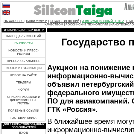
ОБ АЛЬЯНСЕ
НАШИ УСЛУГИ
КАТАЛОГ РЕШЕНИЙ
ИНФОРМАЦИОННЫЙ ЦЕНТР
СТАН
|
|
|
|
КАЧЕСТВОМ
РОССИЙСКИЕ ТЕХНОЛОГИИ
НАНОТЕХНОЛО
|
|
ИНФОРМАЦИОННЫЙ ЦЕНТР
КАЛЕНДАРЬ СОБЫТИЙ
Государство 
IT-НОВОСТИ
НОВОСТИ И ПРЕСС-
РЕЛИЗЫ
ПРЕССА ОБ АЛЬЯНСЕ
Аукцион на понижение 
СТАТЬИ И ПУБЛИКАЦИИ
информационно-вычисл
НОВОЕ НА САЙТЕ
объявил петербургский
ТЕНДЕРЫ
ФОРУМ
федерального имуществ
СПИСКИ РАССЫЛКИ И
ПО для авиакомпаний. 
ДИСКУССИОННЫЕ
ГРУППЫ
ГТК «Россия».
ПОЛЕЗНЫЕ ССЫЛКИ
ГОСТЕВАЯ КНИГА
В ближайшее время могут
ДЛЯ ЗАРЕГИСТРИРОВАННЫХ
информационно-вычислит
ПОЛЬЗОВАТЕЛЕЙ
ВХОД