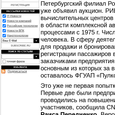
Петербургский филиал Р
РЕГИСТРАЦИЯ
уже объявил аукцион. РИ
РАССЫЛКИ НОВОСТЕЙ
вычислительных центров
IT-Новости
Новости компаний
в области комплексной а
Российские технологии
процессами с 1975 г. Чис
Новости ВПК
Нанотехнологии
человека. В сферу деяте
для продажи и бронирова
SUBSCRIBE.RU
регистрации пассажиров 
ПОИСК ПО СТАТЬЯМ
заказчиками предприятия
точная фраза
основным из которых за 
RSS-ЛЕНТА
Подписаться
оставалось ФГУАП «Пулко
Это уже не первая попытк
Первые две были предприн
проводились на повышение
участников, сообщила C
Раиса Передненко
. Вер