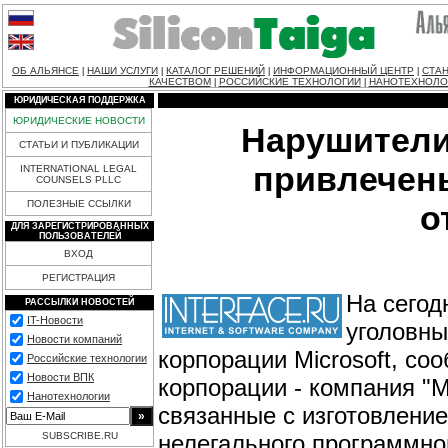
ОБ АЛЬЯНСЕ
НАШИ УСЛУГИ
КАТАЛОГ РЕШЕНИЙ
ИНФОРМАЦИОННЫЙ ЦЕНТР
СТАН
|
|
|
|
КАЧЕСТВОМ
РОССИЙСКИЕ ТЕХНОЛОГИИ
НАНОТЕХНОЛО
|
|
ЮРИДИЧЕСКАЯ ПОДДЕРЖКА
ЮРИДИЧЕСКИЕ НОВОСТИ
Нарушители 
СТАТЬИ И ПУБЛИКАЦИИ
привлечены
INTERNATIONAL LEGAL
COUNSELS PLLC
ПОЛЕЗНЫЕ ССЫЛКИ
о
ДЛЯ ЗАРЕГИСТРИРОВАННЫХ
ПОЛЬЗОВАТЕЛЕЙ
ВХОД
РЕГИСТРАЦИЯ
На сегод
РАССЫЛКИ НОВОСТЕЙ
IT-Новости
уголовны
Новости компаний
корпорации Microsoft, со
Российские технологии
Новости ВПК
корпорации - компания "
Нанотехнологии
связанные с изготовлени
нелегального программног
SUBSCRIBE.RU