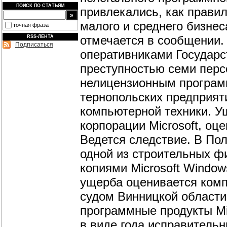
ПОИСК ПО СТАТЬЯМ
привлекались, как прави
малого и среднего бизнес
точная фраза
отмечается в сообщении.
RSS-ЛЕНТА
Подписаться
оперативниками Государс
преступностью семи перс
нелицензионным программ
тернопольских предприят
компьютерной техники. У
корпорации Microsoft, оце
Ведется следствие. В По
одной из строительных ф
копиями Microsoft Windows
ущерба оценивается комп
судом Винницкой области
программные продукты Mic
в виде года исправитель