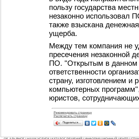
пользу государства мест
незаконно использовал ПО
также взыскана денежная
ущерба.
Между тем компания не у
пресечения незаконной де
ПО. "Открытым в данном 
ответственности организ
страну, изготовлением и
компьютерных программ",
юристов, сотрудничающих
Рекомендовать страницу
Распечатать страницу
Поделиться…
ОБ АЛЬЯНСЕ
НАШИ УСЛУГИ
КАТАЛОГ РЕШЕНИЙ
ИНФОРМАЦИОННЫЙ ЦЕНТР
СТАН