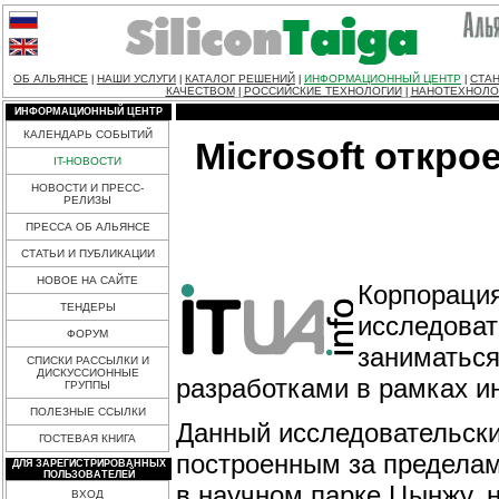
ОБ АЛЬЯНСЕ
НАШИ УСЛУГИ
КАТАЛОГ РЕШЕНИЙ
ИНФОРМАЦИОННЫЙ ЦЕНТР
СТАН
|
|
|
|
КАЧЕСТВОМ
РОССИЙСКИЕ ТЕХНОЛОГИИ
НАНОТЕХНОЛО
|
|
ИНФОРМАЦИОННЫЙ ЦЕНТР
КАЛЕНДАРЬ СОБЫТИЙ
Microsoft откро
IT-НОВОСТИ
НОВОСТИ И ПРЕСС-
РЕЛИЗЫ
ПРЕССА ОБ АЛЬЯНСЕ
СТАТЬИ И ПУБЛИКАЦИИ
НОВОЕ НА САЙТЕ
Корпорация
ТЕНДЕРЫ
исследоват
ФОРУМ
заниматься
СПИСКИ РАССЫЛКИ И
ДИСКУССИОННЫЕ
разработками в рамках и
ГРУППЫ
ПОЛЕЗНЫЕ ССЫЛКИ
Данный исследовательски
ГОСТЕВАЯ КНИГА
построенным за пределам
ДЛЯ ЗАРЕГИСТРИРОВАННЫХ
ПОЛЬЗОВАТЕЛЕЙ
в научном парке Цынжу, н
ВХОД