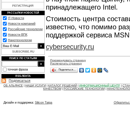
принадлежащего Intel.
РЕГИСТРАЦИЯ
РАССЫЛКИ НОВОСТЕЙ
Стоимость центра состави
IT-Новости
Новости компаний
известно, что помимо раз
Российские технологии
поддержкой сервиса MSN
Новости ВПК
Нанотехнологии
cybersecurity.ru
SUBSCRIBE.RU
ПОИСК ПО СТАТЬЯМ
Рекомендовать страницу
Распечатать страницу
точная фраза
Поделиться…
RSS-ЛЕНТА
Подписаться
ОБ АЛЬЯНСЕ
НАШИ УСЛУГИ
КАТАЛОГ РЕШЕНИЙ
ИНФОРМАЦИОННЫЙ ЦЕНТР
СТАН
|
|
|
|
КАЧЕСТВОМ
РОССИЙСКИЕ ТЕХНОЛОГИИ
НАНОТЕХНОЛО
|
|
Дизайн и поддержка:
Silicon Taiga
Обратитьс