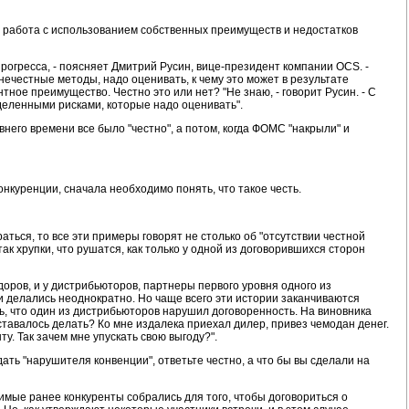
- работа с использованием собственных преимуществ и недостатков
прогресса, - поясняет Дмитрий Русин, вице-президент компании OCS. -
 нечестные методы, надо оценивать, к чему это может в результате
тное преимущество. Честно это или нет? "Не знаю, - говорит Русин. - С
ределенными рисками, которые надо оценивать".
внего времени все было "честно", а потом, когда ФОМС "накрыли" и
онкуренции, сначала необходимо понять, что такое честь.
ться, то все эти примеры говорят не столько об "отсутствии честной
ак хрупки, что рушатся, как только у одной из договорившихся сторон
доров, и у дистрибьюторов, партнеры первого уровня одного из
 делались неоднократно. Но чаще всего эти истории заканчиваются
ь, что один из дистрибьюторов нарушил договоренность. На виновника
оставалось делать? Ко мне издалека приехал дилер, привез чемодан денег.
у. Так зачем мне упускать свою выгоду?".
ать "нарушителя конвенции", ответьте честно, а что бы вы сделали на
римые ранее конкуренты собрались для того, чтобы договориться о