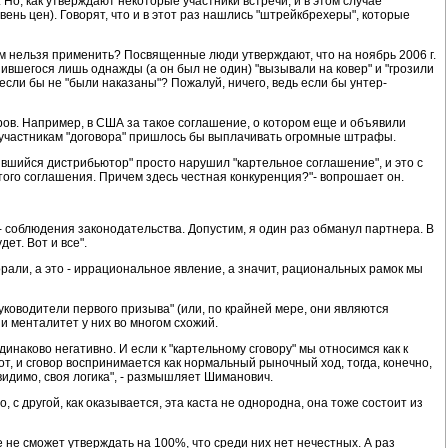
 Но, как утверждают некоторые участники встречи, и в этом случае
ень цен). Говорят, что и в этот раз нашлись "штрейкбрехеры", которые
ам нельзя применить? Посвященные люди утверждают, что на ноябрь 2006 г.
вшегося лишь однажды (а он был не один) "вызывали на ковер" и "грозили
если бы не "были наказаны"? Пожалуй, ничего, ведь если бы унтер-
ров. Например, в США за такое соглашение, о котором еще и объявили
 участникам "договора" пришлось бы выплачивать огромные штрафы.
вшийся дистрибьютор" просто нарушил "картельное соглашение", и это с
того соглашения. Причем здесь честная конкуренция?"- вопрошает он.
- соблюдения законодательства. Допустим, я один раз обманул партнера. В
ет. Вот и все".
али, а это - иррациональное явление, а значит, рациональных рамок мы
уководители первого призыва" (или, по крайней мере, они являются
 менталитет у них во многом схожий.
наково негативно. И если к "картельному сговору" мы относимся как к
т, и сговор воспринимается как нормальный рыночный ход, тогда, конечно,
видимо, своя логика", - размышляет Шиманович.
 с другой, как оказывается, эта каста не однородна, она тоже состоит из
е не сможет утверждать на 100%, что среди них нет нечестных. А раз