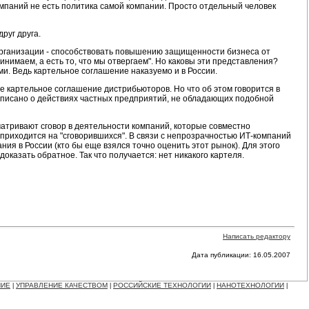
компаний не есть политика самой компании. Просто отдельный человек
руг друга.
 организации - способствовать повышению защищенности бизнеса от
ринимаем, а есть то, что мы отвергаем". Но каковы эти представления?
. Ведь картельное соглашение наказуемо и в России.
ое картельное соглашение дистрибьюторов. Но что об этом говорится в
аписано о действиях частных предприятий, не обладающих подобной
сматривают сговор в деятельности компаний, которые совместно
 приходится на "сговорившихся". В связи с непрозрачностью ИТ-компаний
ия в России (кто бы еще взялся точно оценить этот рынок). Для этого
оказать обратное. Так что получается: нет никакого картеля.
Написать редактору
Дата публикации: 16.05.2007
НИЕ
УПРАВЛЕНИЕ КАЧЕСТВОМ
РОССИЙСКИЕ ТЕХНОЛОГИИ
НАНОТЕХНОЛОГИИ
|
|
|
|