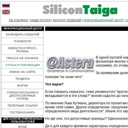
ОБ АЛЬЯНСЕ
НАШИ УСЛУГИ
КАТАЛОГ РЕШЕНИЙ
ИНФОРМАЦИОННЫЙ ЦЕНТР
С
|
|
|
|
ИНФОРМАЦИОННЫЙ ЦЕНТР
КАЛЕНДАРЬ СОБЫТИЙ
IT-НОВОСТИ
НОВОСТИ И ПРЕСС-
РЕЛИЗЫ
В одной русской на
ПРЕССА ОБ АЛЬЯНСЕ
фольклоре многих н
например, по этому
СТАТЬИ И ПУБЛИКАЦИИ
НОВОЕ НА САЙТЕ
За примерами далек
поискам "не знаю чего".
ТЕНДЕРЫ
Что ищем?
ФОРУМ
Если говорить серьезно, тема упомянутого "кругло
СПИСКИ РАССЫЛКИ И
вкладывается в эти слова?" возник задолго до нач
ДИСКУССИОННЫЕ
ГРУППЫ
По мнению Льва Кутмана, директора по проектам ко
ПОЛЕЗНЫЕ ССЫЛКИ
кроме себя самих. Другое определение, предложе
определенного вида деятельности". Иначе это звуч
ГОСТЕВАЯ КНИГА
Но где они, эти допустимые границы? Однозначног
ДЛЯ ЗАРЕГИСТРИРОВАННЫХ
ПОЛЬЗОВАТЕЛЕЙ
Да и для каждого времени характерны определенн
ВХОД