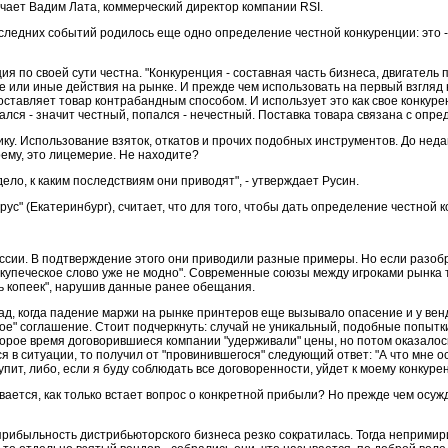
мечает Вадим Лата, коммерческий директор компании RSI.
оследних событий родилось еще одно определение честной конкуренции: это 
ия по своей сути честна. "Конкуренция - составная часть бизнеса, двигатель 
 те или иные действия на рынке. И прежде чем использовать на первый взгляд
оставляет товар контрабандным способом. И использует это как свое конкурен
опался - значит честный, попался - нечестный. Поставка товара связана с оп
ику. Использование взяток, откатов и прочих подобных инструментов. До неда
оему, это лицемерие. Не находите?
ло, к каким последствиям они приводят", - утверждает Русин.
с" (Екатеринбург), считает, что для того, чтобы дать определение честной к
сии. В подтверждение этого они приводили разные примеры. Но если разобра
ь купеческое слово уже не модно". Современные союзы между игроками рынка т
ь копеек", нарушив данные ранее обещания.
ад, когда падение маржи на рынке принтеров еще вызывало опасение и у вен
е" соглашение. Стоит подчеркнуть: случай не уникальный, подобные попытки
оторое время договорившиеся компании "удерживали" цены, но потом оказалос
ся в ситуации, то получил от "провинившегося" следующий ответ: "А что мне 
пит, либо, если я буду соблюдать все договоренности, уйдет к моему конкурент
ается, как только встает вопрос о конкретной прибыли? Но прежде чем осужд
. прибыльность дистрибьюторского бизнеса резко сократилась. Тогда неприми