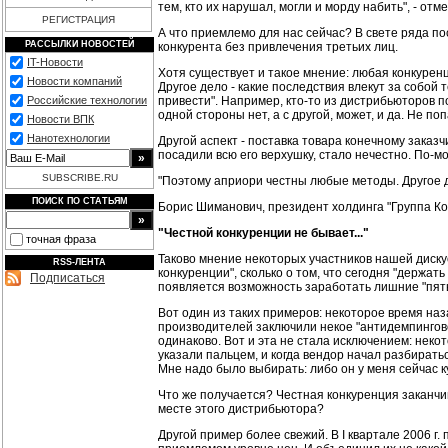
тем, кто их нарушал, могли и морду набить", - от
РЕГИСТРАЦИЯ
А что приемлемо для нас сейчас? В свете ряда п
РАССЫЛКИ НОВОСТЕЙ
конкурента без привлечения третьих лиц.
IT-Новости
Хотя существует и такое мнение: любая конкуренц
Новости компаний
Другое дело - какие последствия влекут за собой
привести". Например, кто-то из дистрибьюторов п
Российские технологии
одной стороны нет, а с другой, может, и да. Не п
Новости ВПК
Нанотехнологии
Другой аспект - поставка товара конечному заказч
посадили всю его верхушку, стало нечестно. По-м
SUBSCRIBE.RU
"Поэтому априори честны любые методы. Другое де
ПОИСК ПО СТАТЬЯМ
Борис Шиманович, президент холдинга "Группа Кору
"Честной конкуренции не бывает..."
точная фраза
Таково мнение некоторых участников нашей дискус
RSS-ЛЕНТА
конкуренции", сколько о том, что сегодня "держат
Подписаться
появляется возможность заработать лишние "пят
Вот один из таких примеров: некоторое время наз
производителей заключили некое "антидемпингово
одинаково. Вот и эта не стала исключением: нек
указали пальцем, и когда вендор начал разбирать
Мне надо было выбирать: либо он у меня сейчас ку
Что же получается? Честная конкуренция заканчив
месте этого дистрибьютора?
Другой пример более свежий. В I квартале 2006 г