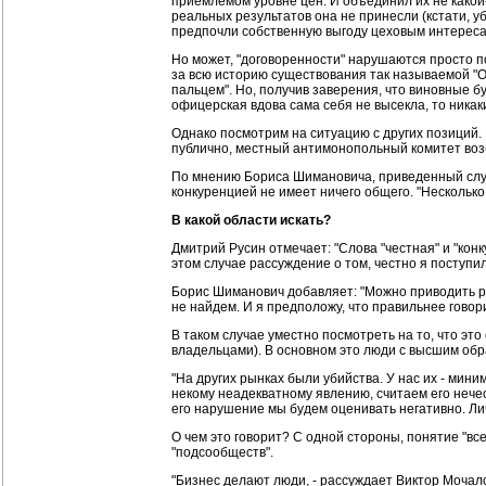
приемлемом уровне цен. И объединил их не какой-
реальных результатов она не принесли (кстати, у
предпочли собственную выгоду цеховым интереса
Но может, "договоренности" нарушаются просто п
за всю историю существования так называемой "О
пальцем". Но, получив заверения, что виновные б
офицерская вдова сама себя не высекла, то никак
Однако посмотрим на ситуацию с других позиций.
публично, местный антимонопольный комитет возб
По мнению Бориса Шимановича, приведенный случа
конкуренцией не имеет ничего общего. "Нескольк
В какой области искать?
Дмитрий Русин отмечает: "Слова "честная" и "кон
этом случае рассуждение о том, честно я поступил
Борис Шиманович добавляет: "Можно приводить ра
не найдем. И я предположу, что правильнее говор
В таком случае уместно посмотреть на то, что эт
владельцами). В основном это люди с высшим обр
"На других рынках были убийства. У нас их - мин
некому неадекватному явлению, считаем его нечес
его нарушение мы будем оценивать негативно. Лич
О чем это говорит? С одной стороны, понятие "все
"подсообществ".
"Бизнес делают люди, - рассуждает Виктор Мочало