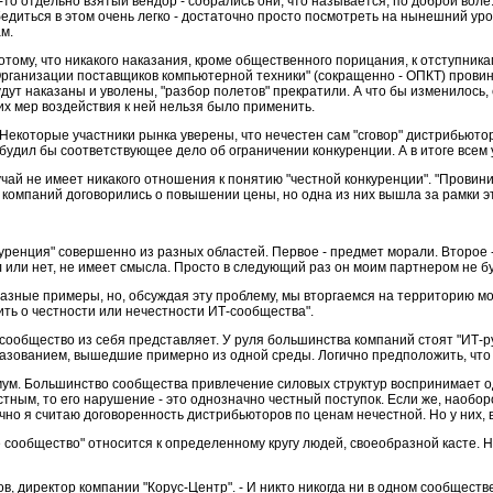
то отдельно взятый вендор - собрались они, что называется, по доброй воле.
бедиться в этом очень легко - достаточно просто посмотреть на нынешний уров
м.
отому, что никакого наказания, кроме общественного порицания, к отступник
рганизации поставщиков компьютерной техники" (сокращенно - ОПКТ) провини
удут наказаны и уволены, "разбор полетов" прекратили. А что бы изменилось, 
их мер воздействия к ней нельзя было применить.
 Некоторые участники рынка уверены, что нечестен сам "сговор" дистрибьюто
удил бы соответствующее дело об ограничении конкуренции. А в итоге всем
й не имеет никакого отношения к понятию "честной конкуренции". "Провини
о компаний договорились о повышении цены, но одна из них вышла за рамки э
куренция" совершенно из разных областей. Первое - предмет морали. Второе 
 или нет, не имеет смысла. Просто в следующий раз он моим партнером не буд
зные примеры, но, обсуждая эту проблему, мы вторгаемся на территорию мор
ить о честности или нечестности ИТ-сообщества".
о сообщество из себя представляет. У руля большинства компаний стоят "ИТ-р
азованием, вышедшие примерно из одной среды. Логично предположить, что и
имум. Большинство сообщества привлечение силовых структур воспринимает оди
тным, то его нарушение - это однозначно честный поступок. Если же, наоборо
но я считаю договоренность дистрибьюторов по ценам нечестной. Но у них, 
 сообщество" относится к определенному кругу людей, своеобразной касте. Но,
в, директор компании "Корус-Центр". - И никто никогда ни в одном сообществ