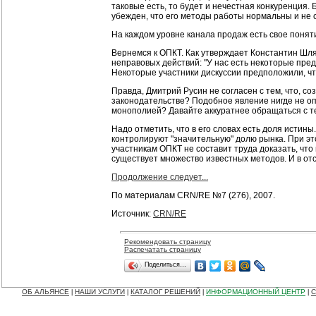
таковые есть, то будет и нечестная конкуренция.
убежден, что его методы работы нормальны и не с
На каждом уровне канала продаж есть свое понятие
Вернемся к ОПКТ. Как утверждает Константин Шля
неправовых действий: "У нас есть некоторые предс
Некоторые участники дискуссии предположили, ч
Правда, Дмитрий Русин не согласен с тем, что, с
законодательстве? Подобное явление нигде не о
монополией? Давайте аккуратнее обращаться с т
Надо отметить, что в его словах есть доля истин
контролируют "значительную" долю рынка. При это
участникам ОПКТ не составит труда доказать, что
существует множество известных методов. И в отс
Продолжение следует...
По материалам CRN/RE №7 (276), 2007.
Источник:
CRN/RE
Рекомендовать страницу
Распечатать страницу
Поделиться…
ОБ АЛЬЯНСЕ
НАШИ УСЛУГИ
КАТАЛОГ РЕШЕНИЙ
ИНФОРМАЦИОННЫЙ ЦЕНТР
С
|
|
|
|