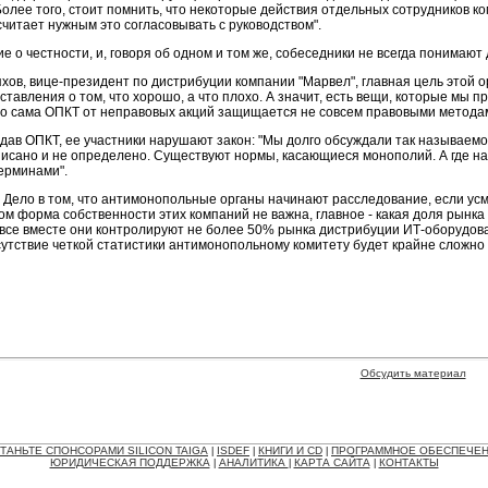
 Более того, стоит помнить, что некоторые действия отдельных сотрудников 
читает нужным это согласовывать с руководством".
 о честности, и, говоря об одном и том же, собеседники не всегда понимают д
хов, вице-президент по дистрибуции компании "Марвел", главная цель этой
тавления о том, что хорошо, а что плохо. А значит, есть вещи, которые мы п
то сама ОПКТ от неправовых акций защищается не совсем правовыми методами
оздав ОПКТ, ее участники нарушают закон: "Мы долго обсуждали так называем
писано и не определено. Существуют нормы, касающиеся монополий. А где н
ерминами".
ы. Дело в том, что антимонопольные органы начинают расследование, если у
м форма собственности этих компаний не важна, главное - какая доля рынка
 все вместе они контролируют не более 50% рынка дистрибуции ИТ-оборудован
утствие четкой статистики антимонопольному комитету будет крайне сложно д
Обсудить материал
ТАНЬТЕ СПОНСОРАМИ SILICON TAIGA
ISDEF
КНИГИ И CD
ПРОГРАММНОЕ ОБЕСПЕЧЕ
|
|
|
ЮРИДИЧЕСКАЯ ПОДДЕРЖКА
АНАЛИТИКА
КАРТА САЙТА
КОНТАКТЫ
|
|
|