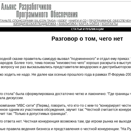
ТАНЬТЕ СПОНСОРАМИ SILICON TAIGA
ISDEF
КНИГИ И CD
ПРОГРАММНОЕ ОБЕСПЕЧЕ
|
|
|
ЮРИДИЧЕСКАЯ ПОДДЕРЖКА
АНАЛИТИКА
КАРТА САЙТА
КОНТАКТЫ
|
|
|
СТАТЬИ И ПУБЛИКАЦИИ
Разговор о том, чего нет
родной сказке правитель-самодур вызвал "подчиненного" и отдал ему приказ: "
ародов. Более того, тема поиска "неизвестно чего" хорошо раскрыта в выступ
 вопросу не раз высказывались представители вендорских и дистрибьюторски
о ходить не надо. Не далее как осенью прошлого года в рамках IT-Форума-20
го стола" была сформулирована достаточно четко и лаконично: "Где границы ч
ала дискуссии.
мпании "ИВС-сети" (Пермь), говорить, что кто-то с кем-то "конкурирует честно
нное одним из участников обсуждения, звучит так: "Честной считается конку
ит так: "Только в допустимых границах".
о ответа нет. Честная конкуренция возможна там, где игроки рынка не выход
ые правила ведения бизнеса и представления о честной конкуренции. "На Ру