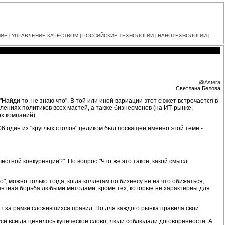
НИЕ
УПРАВЛЕНИЕ КАЧЕСТВОМ
РОССИЙСКИЕ ТЕХНОЛОГИИ
НАНОТЕХНОЛОГИИ
|
|
|
|
@Astera
Светлана Белова
Найди то, не знаю что". В той или иной вариации этот сюжет встречается в
лениях политиков всех мастей, а также бизнесменов (на ИТ-рынке,
х компаний).
06 один из "круглых столов" целиком был посвящен именно этой теме -
естной конкуренции?". Но вопрос "Что же это такое, какой смысл
", можно только тогда, когда коллегам по бизнесу не на что обижаться,
рентная борьба любыми методами, кроме тех, которые не характерны для
ят за рамки сложившихся правил. Но для каждого рынка правила свои.
си всегда ценилось купеческое слово, люди соблюдали договоренности. А