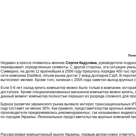
Поли
Недавно в прессе появилось мнение
Сергея Кадулина
, руководителя подраз
перекрывают определенные сегменты. С другой стороны, эта ситуация указы
Суммарно, на долю 11 крупнейших в 2006 году пришлось порядка 400 тыс п
сети компании DiaWest, объем рынка достиг 2 млрд долларов США. В перспект
вытесняют мелкие. Кроме того, начиная с 2005 года заметен выход крупных 
Если 5-6 лет назад купить компьютер можно было только в компании, которая
доступнее. Кроме специализированных магазинов компьютер можно купить, на
данный момент компьютер полностью перешел из разряда сложного для прод
Бурное развитие украинского рынка вызвало интерес транснациональных ИТ-ко
году составят не менее 30%. Как правило, представительства крупных комп
производители придерживались рекомендованных, так называемых индикативн
по городам Украины. Региональные представительства крупных компаний пр
Рассматривая компьютерный рынок Украины, первым делом нужно отметить п