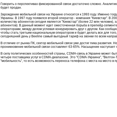
Говорить о перспективах фиксированной связи достаточно сложно. Аналитик
будет продан.
Зарождение мобильной связи на Украине относится к 1993 году. Именно то
Украины. В 1997 году появился второй оператор - компания "Киевстар". В 20
количеству абонентов сегодня является "Киевстар" (более 22 млн человек), 
абонентов). В данный момент идет ожесточенная борьба в препейд-сегменте
операторами, между делом успевая конкурировать друг с другом. Как сообщи
чтобы стать третьим национальным оператором и будет делать все для того,
сегодняшний день у Beeline самый выгодный тариф на звонки по всем напра
В отличие от рынка ПК, сектор мобильной связи уже достиг пика развития. 
проникновение мобильной связи составляет 63-65%. Насыщение наступает 
В силу политических особенностей страны, CDMA-связь в Украине может бы
четыре поставщика услуг в CDMA-диапазоне. Это "CDMA-Украина", "Велтон-Те
"мобильность", то есть возможность переноса телефона с места на место в п