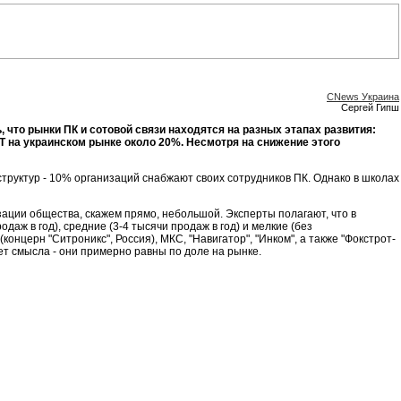
CNews Украина
Сергей Гипш
что рынки ПК и сотовой связи находятся на разных этапах развития:
Т на украинском рынке около 20%. Несмотря на снижение этого
труктур - 10% организаций снабжают своих сотрудников ПК. Однако в школах
ации общества, скажем прямо, небольшой. Эксперты полагают, что в
аж в год), средние (3-4 тысячи продаж в год) и мелкие (без
онцерн "Ситроникс", Россия), МКС, "Навигатор", "Инком", а также "Фокстрот-
т смысла - они примерно равны по доле на рынке.