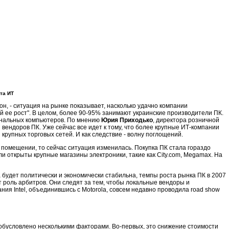
та ИТ
 он, - ситуация на рынке показывает, насколько удачно компании
й ее рост". В целом, более 90-95% занимают украинские производители ПК.
сональных компьютеров. По мнению
Юрия Приходько
, директора розничной
 вендоров ПК. Уже сейчас все идет к тому, что более крупные ИТ-компании
крупных торговых сетей. И как следствие - волну поглощений.
м помещении, то сейчас ситуация изменилась. Покупка ПК стала гораздо
и открыты крупные магазины электроники, такие как City.com, Megamax. На
на будет политически и экономически стабильна, темпы роста рынка ПК в 2007
 роль арбитров. Они следят за тем, чтобы локальные вендоры и
ия Intel, объединившись с Motorola, совсем недавно проводила road show
обусловлено несколькими факторами. Во-первых, это снижение стоимости