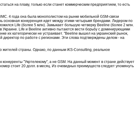
остаться на плаву, только если станет коммерческим предприятием, то есть
 UMC. 4 года она была монополистом на рынке мобильной GSM-связи
 день основная конкуренция идет между этими четырьмя брендами. Лидером по
ожился Life (более 5 млн). Замыкает большую четверку Beeline (более 2 млн.
 Украине. Life и Beeline активно пытаются вести борьбу с доминирующими
ке их категорически не устраивает. "Beeline вышел на украинский рынок,
ый директор по работе с регионами. Эти слова подтверждены делом - на
о жителей страны. Однако, по данным iKS-Сonsulting, реальное
конкуренты "Укртелекому", а не GSM. На данный момент в стране действует
номер стоит 20 долл. в месяц. Из очевидных преимуществ следует упомянуть