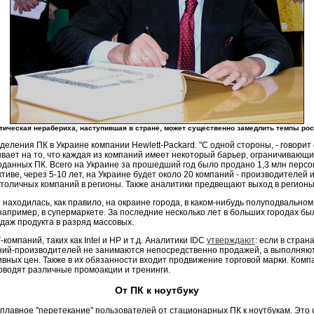
тическая нерабериха, наступившая в стране, может существенно замедлить темпы рос
деления ПК в Украине компании Hewlett-Packard. "С одной стороны, - говорит
вает на то, что каждая из компаний имеет некоторый барьер, ограничивающи
роданных ПК. Всего на Украине за прошедший год было продано 1,3 млн пер
иве, через 5-10 лет, на Украине будет около 20 компаний - производителей и
столичных компаний в регионы. Также аналитики предвещают выход в регионы 
 находилась, как правило, на окраине города, в каком-нибудь полуподвально
пример, в супермаркете. За последние несколько лет в больших городах был
аж продукта в разряд массовых.
мпаний, таких как Intel и HP и т.д. Аналитики IDC
утверждают
: если в стра
аний-производителей не занимаются непосредственно продажей, а выполняют
ых цен. Также в их обязанности входит продвижение торговой марки. Компан
оводят различные промоакции и тренинги.
От ПК к ноутбуку
лавное "перетекание" пользователей от стационарных ПК к ноутбукам. Это 