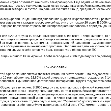
ьзование ноута позволяет экономить электроэнергию. Еще одним не менее ва
 показывает резкое увеличение количества проданных устройств за последние
бильный телефон и лэптоп. По данным Aventures Group, средняя себестоимос
нка периферии. Тенденция к удешевлению цифровых фотоаппаратов и развит
еры дешевеют с каждым годом, уже сейчас они стоят около 20 долл. В 2006 г
 еще раз подчеркивает развитие беспроводного направления передачи данн
Если в 2003 году на 10 проданных программ была всего 1 лицензионная, то в
упают лицензионные продукты. Сегодня лицензированные программы есть во в
й из крупных региональных компьютерных компаний "Эпицентр" (Симферополь)
аться обслуживание лицензионных программ. Это означает, что несколько раз
мпании снимут с себя головную боль, связанную с обновлением ПО.
жи лицензионного ПО в Украине. Adobe в середине 2006 года подписала догов
Рынок связи
той сфере монополистом является компания "Укртелеком". Это государствен
 10 млн. абонентов. 92,86% акций оператора принадлежат государству, 7,14
ереносятся. Единственная достоверная информация: в руках государства ост
SL-доступ в интернет. В 2006 году он заключил договор с финской компание
авительстве Nokia. Нам удалось наладить контакт с российским представител
пуск сети в коммерческую эксплуатацию, по словам респондента, должен начат
леком" - государственный монополист. В Киеве телефон без проблем находит
года, в прессе стали ходить слухи о том, что "Укртелеком" договорится о на
рритории страны абоненты будут использовать GSM-сеть УРС. Комментироват