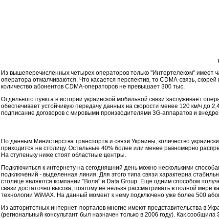
Из вышеперечисленных четырех операторов только "Интертелеком" имеет част
оператора отмалчиваются. Что касается перспектив, то CDMA-связь, скорей
количество абонентов CDMA-операторов не превышает 300 тыс.
Отдельного пункта в истории украинской мобильной связи заслуживает опер
обеспечивает устойчивую передачу данных на скорости менее 120 км/ч до 2,
подписание договоров с мировыми производителями 3G-аппаратов и внедрен
По данным Министерства транспорта и связи Украины, количество украински
приходится на столицу. Остальные 40% более или менее равномерно распре
На ступеньку ниже стоят областные центры.
Подключиться к интернету на сегодняшний день можно несколькими способа
подключений - выделенная линия. Для этого типа связи характерна стабильн
столице являются компании "Воля" и Data Group. Еще одним способом получ
связи достаточно высока, поэтому ее нельзя рассматривать в полной мере 
технологии WiMAX. На данный момент к нему подключено уже более 500 або
Из авторитетных интернет-порталов многие имеют представительства в Укра
(региональный консультант был назначен только в 2006 году). Как сообщила