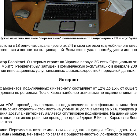
Нужно отметить плавное "перетекание" пользователей от стационарных ПК к ноутбука
оты в 18 регионах страны (всего их 24) и свой сетевой код мобильного опер
 всего, так и останется стационарной. Возможно в удаленном будущем именн
атор Peoplenet. Он первым строит на Украине первую 3G сеть. Официально э
4 Мбит/с. Peoplenet был запущен в коммерческую эксплуатацию в феврале 2007
ие инновационных услуг, связанных с высокоскоростной передачей данных.
Интернет
х абонентов, подключенных к интернету, составляет от 12% до 15% от обще
делены по регионам. После Киева наиболее активными по подключениям являю
ми. ADSL-провайдеры предлагают подключение по телефонным линиям. Невыс
о высокая скорость и стоимость на уровне 30 долл. в месяц за 5 Гб. трафика
ения доступа к интернету является спутниковое подключение. На данный мом
как альтернативное решение проводных провайдеров. В Киеве, Харькове и Дн
нентов.
ине. Перечислять всех не имеет смысла, однако ситуация с Google достаточ
Эмма Линакер
, менеджер по связям с общественностью, лондонского офиса G