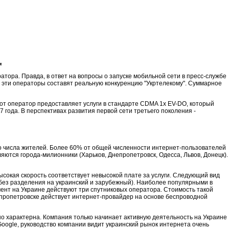
м
атора. Правда, в ответ на вопросы о запуске мобильной сети в пресс-службе
о эти операторы составят реальную конкуренцию "Укртелекому". Суммарное
тот оператор предоставляет услуги в стандарте CDMA 1x EV-DO, который
 года. В перспективах развития первой сети третьего поколения -
го числа жителей. Более 60% от общей численности интернет-пользователей
тся города-милионники (Харьков, Днепропетровск, Одесса, Львов, Донецк).
окая скорость соответствует невысокой плате за услуги. Следующий вид
 (без разделения на украинский и зарубежный). Наиболее популярными в
ент на Украине действуют три спутниковых оператора. Стоимость такой
епропетровске действует интернет-провайдер на основе беспроводной
но характерна. Компания только начинает активную деятельность на Украине
oogle, руководство компании видит украинский рынок интернета очень