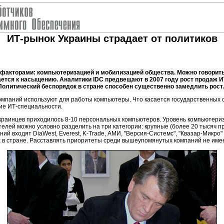
ИТ-рынок Украины страдает от политиков
факторами: компьютеризацией и мобилизацией общества. Можно говорить, 
ется к насыщению. Аналитики IDC предвещают в 2007 году рост продаж И
 Политический беспорядок в стране способен существенно замедлить рост.
омпаний используют для работы компьютеры. Что касается государственных с
ие ИТ-специальности.
украинцев приходилось 8-10 персональных компьютеров. Уровень компьютериз
лей можно условно разделить на три категории: крупные (более 20 тысяч прод
 входят DiaWest, Everest, K-Trade, АМИ, "Версия-Системс", "Квазар-Микро" (к
х в стране. Расставлять приоритеты среди вышеупомянутых компаний не имее