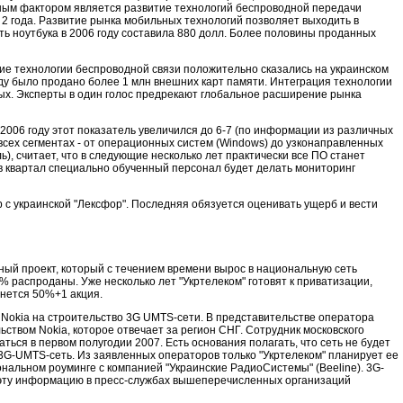
жным фактором является развитие технологий беспроводной передачи
 2 года. Развитие рынка мобильных технологий позволяет выходить в
ть ноутбука в 2006 году составила 880 долл. Более половины проданных
ие технологии беспроводной связи положительно сказались на украинском
оду было продано более 1 млн внешних карт памяти. Интеграция технологии
ых. Эксперты в один голос предрекают глобальное расширение рынка
 2006 году этот показатель увеличился до 6-7 (по информации из различных
сех сегментах - от операционных систем (Windows) до узконаправленных
, считает, что в следующие несколько лет практически все ПО станет
 в квартал специально обученный персонал будет делать мониторинг
ор с украинской "Лексфор". Последняя обязуется оценивать ущерб и вести
ный проект, который с течением времени вырос в национальную сеть
% распроданы. Уже несколько лет "Укртелеком" готовят к приватизации,
анется 50%+1 акция.
й Nokia на строительство 3G UMTS-сети. В представительстве оператора
ьством Nokia, которое отвечает за регион СНГ. Сотрудник московского
ься в первом полугодии 2007. Есть основания полагать, что сеть не будет
 3G-UMTS-сеть. Из заявленных операторов только "Укртелеком" планирует ее
циональном роуминге с компанией "Украинские РадиоСистемы" (Beeline). 3G-
ь эту информацию в пресс-службах вышеперечисленных организаций