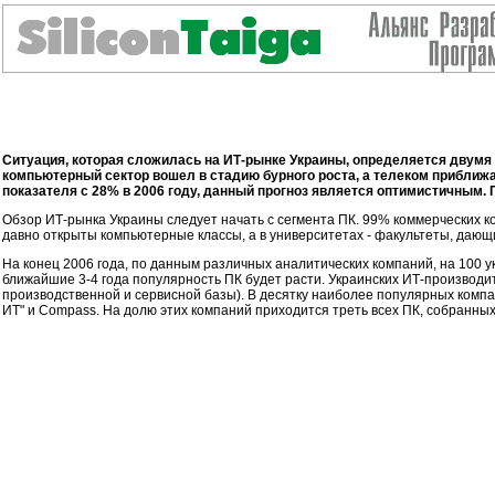
Ситуация, которая сложилась на ИТ-рынке Украины, определяется двумя 
компьютерный сектор вошел в стадию бурного роста, а телеком приближа
показателя с 28% в 2006 году, данный прогноз является оптимистичным.
Обзор ИТ-рынка Украины следует начать с сегмента ПК. 99% коммерческих к
давно открыты компьютерные классы, а в университетах - факультеты, дающ
На конец 2006 года, по данным различных аналитических компаний, на 100 
ближайшие 3-4 года популярность ПК будет расти. Украинских ИТ-производите
производственной и сервисной базы). В десятку наиболее популярных компаний
ИТ" и Compass. На долю этих компаний приходится треть всех ПК, собранны