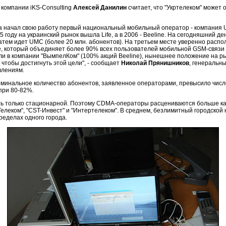
 компании iKS-Consulting
Алексей Данилин
считает, что "Укртелеком" может 
гда начал свою работу первый национальный мобильный оператор - компания
05 году на украинский рынок вышла Life, а в 2006 - Beeline. На сегодняшний
затем идет UMC (более 20 млн. абонентов). На третьем месте уверенно распол
, который объединяет более 90% всех пользователей мобильной GSM-связи в
ли в компании "ВымпелКом" (100% акций Beeline), нынешнее положение на рын
 чтобы достигнуть этой цели", - сообщает
Николай Прянишников
, генеральн
влениям.
Номинальное количество абонентов, заявленное операторами, превысило числ
при 80-82%.
ть только стационарной. Поэтому CDMA-операторы расцениваются больше как 
леком", "CST-Инвест" и "Интертелеком". В среднем, безлимитный городской 
ределах одного города.