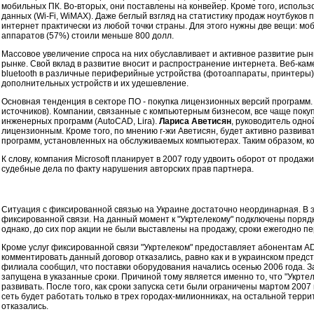
мобильных ПК. Во-вторых, они поставлены на конвейер. Кроме того, испол
данных (Wi-Fi, WiMAX). Даже беглый взгляд на статистику продаж ноутбуков
интернет практически из любой точки страны. Для этого нужны две вещи: мо
аппаратов (57%) стоили меньше 800 долл.
Массовое увеличение спроса на них обуславливает и активное развитие ры
рынке. Свой вклад в развитие вносит и распространение интернета. Веб-кам
bluetooth в различные периферийные устройства (фотоаппараты, принтеры)
дополнительных устройств и их удешевление.
Основная тенденция в секторе ПО - покупка лицензионных версий программ. 
источников). Компании, связанные с компьютерным бизнесом, все чаще пок
инженерных программ (AutoCAD, Lira).
Лариса Аветисян
, руководитель одно
лицензионным. Кроме того, по мнению г-жи Аветисян, будет активно развив
программ, установленных на обслуживаемых компьютерах. Таким образом, ко
К слову, компания Microsoft планирует в 2007 году удвоить оборот от прода
судебные дела по факту нарушения авторских прав партнера.
Ситуация с фиксированной связью на Украине достаточно неординарная. В э
фиксированной связи. На данный момент к "Укртелекому" подключены порядка
однако, до сих пор акции не были выставлены на продажу, сроки ежегодно п
Кроме услуг фиксированной связи "Укртелеком" предоставляет абонентам AD
комментировать данный договор отказались, равно как и в украинском предст
филиала сообщил, что поставки оборудования начались осенью 2006 года. За
запущена в указанные сроки. Причиной тому является именно то, что "Укрте
развивать. После того, как сроки запуска сети были ограничены мартом 2007 
сеть будет работать только в трех городах-милионниках, на остальной те
отказались.