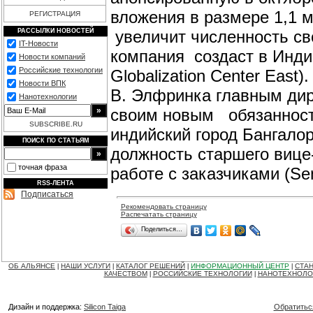
вложения в размере 1,1 
РЕГИСТРАЦИЯ
увеличит численность сво
РАССЫЛКИ НОВОСТЕЙ
IT-Новости
компания создаст в Инди
Новости компаний
Российские технологии
Globalization Center Eas
Новости ВПК
В. Элфринка главным дир
Нанотехнологии
своим новым обязанностя
SUBSCRIBE.RU
индийский город Бангалор
ПОИСК ПО СТАТЬЯМ
должность старшего вице
точная фраза
работе с заказчиками (Sen
RSS-ЛЕНТА
Подписаться
Рекомендовать страницу
Распечатать страницу
Поделиться…
ОБ АЛЬЯНСЕ
НАШИ УСЛУГИ
КАТАЛОГ РЕШЕНИЙ
ИНФОРМАЦИОННЫЙ ЦЕНТР
СТАН
|
|
|
|
КАЧЕСТВОМ
РОССИЙСКИЕ ТЕХНОЛОГИИ
НАНОТЕХНОЛО
|
|
Дизайн и поддержка:
Silicon Taiga
Обратитьс