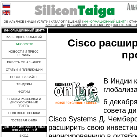
ОБ АЛЬЯНСЕ
НАШИ УСЛУГИ
КАТАЛОГ РЕШЕНИЙ
ИНФОРМАЦИОННЫЙ ЦЕНТР
СТАН
|
|
|
|
КАЧЕСТВОМ
РОССИЙСКИЕ ТЕХНОЛОГИИ
НАНОТЕХНОЛО
|
|
ИНФОРМАЦИОННЫЙ ЦЕНТР
КАЛЕНДАРЬ СОБЫТИЙ
Cisco расши
IT-НОВОСТИ
пр
НОВОСТИ И ПРЕСС-
РЕЛИЗЫ
ПРЕССА ОБ АЛЬЯНСЕ
СТАТЬИ И ПУБЛИКАЦИИ
НОВОЕ НА САЙТЕ
В Индии 
ТЕНДЕРЫ
глобализ
ФОРУМ
СПИСКИ РАССЫЛКИ И
6 декабря
ДИСКУССИОННЫЕ
ГРУППЫ
совета ди
ПОЛЕЗНЫЕ ССЫЛКИ
Cisco Systems Д. Чембер
ГОСТЕВАЯ КНИГА
расширить свою инвестиц
ДЛЯ ЗАРЕГИСТРИРОВАННЫХ
ПОЛЬЗОВАТЕЛЕЙ
анонсированную в октябр
ВХОД