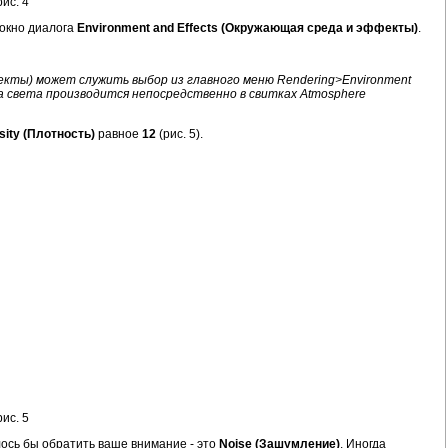
ис. 4
я окно диалога
Environment and Effects (Окружающая среда и эффекты)
.
фекты) может служить выбор из главного меню Rendering>Environment
а света производится непосредственно в свитках Atmosphere
sity (Плотность)
равное
12
(рис. 5).
ис. 5
лось бы обратить ваше внимание - это
Noise (Зашумление)
. Иногда