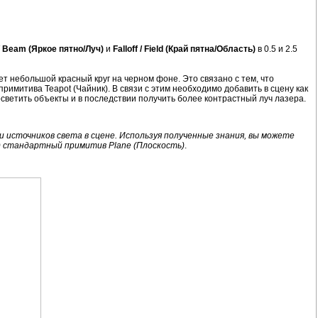
/ Beam (Яркое пятно/Луч)
и
Falloff / Field (Край пятна/Область)
в 0.5 и 2.5
дет небольшой красный круг на черном фоне. Это связано с тем, что
римитива Teapot (Чайник). В связи с этим необходимо добавить в сцену как
 осветить объекты и в последствии получить более контрастный луч лазера.
 источников света в сцене. Используя полученные знания, вы можете
к) стандартный примитив Plane (Плоскость)
.