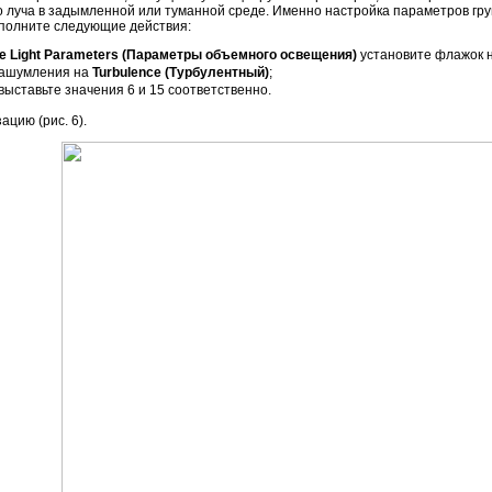
о луча в задымленной или туманной среде. Именно настройка параметров гр
ыполните следующие действия:
e Light Parameters (Параметры объемного освещения)
установите флажок 
 зашумления на
Turbulence (Турбулентный)
;
выставьте значения 6 и 15 соответственно.
цию (рис. 6).