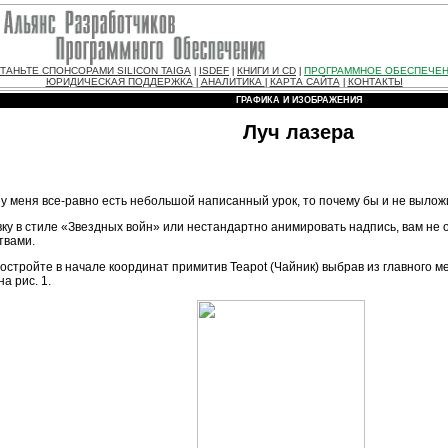
ТАНЬТЕ СПОНСОРАМИ SILICON TAIGA
ISDEF
КНИГИ И CD
ПРОГРАММНОЕ ОБЕСПЕЧЕ
|
|
|
ЮРИДИЧЕСКАЯ ПОДДЕРЖКА
АНАЛИТИКА
КАРТА САЙТА
КОНТАКТЫ
|
|
|
ГРАФИКА И ИЗОБРАЖЕНИЯ
Луч лазера
ж у меня все-равно есть небольшой написанный урок, то почему бы и не выло
вку в стиле «Звездных войн» или нестандартно анимировать надпись, вам не 
твами.
постройте в начале координат примитив Teapot (Чайник) выбрав из главного 
а рис. 1.