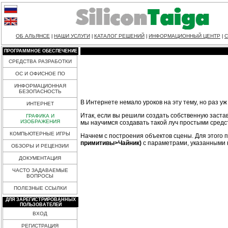
ОБ АЛЬЯНСЕ
НАШИ УСЛУГИ
КАТАЛОГ РЕШЕНИЙ
ИНФОРМАЦИОННЫЙ ЦЕНТР
С
|
|
|
|
ПРОГРАММНОЕ ОБЕСПЕЧЕНИЕ
СРЕДСТВА РАЗРАБОТКИ
ОС И ОФИСНОЕ ПО
ИНФОРМАЦИОННАЯ
БЕЗОПАСНОСТЬ
В Интернете немало уроков на эту тему, но раз у
ИНТЕРНЕТ
Итак, если вы решили создать собственную заста
ГРАФИКА И
ИЗОБРАЖЕНИЯ
мы научимся создавать такой луч простыми средс
КОМПЬЮТЕРНЫЕ ИГРЫ
Начнем с построения объектов сцены. Для этого 
примитивы>Чайник)
с параметрами, указанными н
ОБЗОРЫ И РЕЦЕНЗИИ
ДОКУМЕНТАЦИЯ
ЧАСТО ЗАДАВАЕМЫЕ
ВОПРОСЫ
ПОЛЕЗНЫЕ ССЫЛКИ
ДЛЯ ЗАРЕГИСТРИРОВАННЫХ
ПОЛЬЗОВАТЕЛЕЙ
ВХОД
РЕГИСТРАЦИЯ