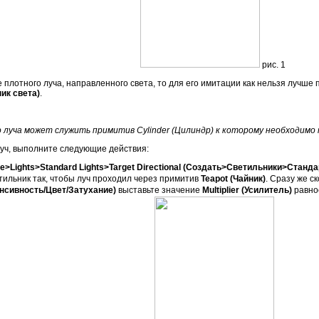
рис. 1
е плотного луча, направленного света, то для его имитации как нельзя лучш
ик света)
.
 луча может служить примитив Cylinder (Цилиндр) к которому необходим
луч, выполните следующие действия:
te>Lights>Standard Lights>Target Directional (Создать>Светильники>Ста
етильник так, чтобы луч проходил через примитив
Teapot (Чайник)
. Сразу же с
нтенсивность/Цвет/Затухание)
выставьте значение
Multiplier (Усилитель)
равн