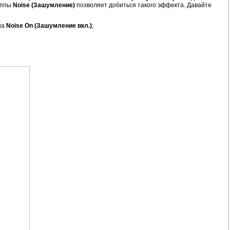
уппы
Noise (Зашумление)
позволяет добиться такого эффекта. Давайте
на
Noise On (Зашумление вкл.)
;