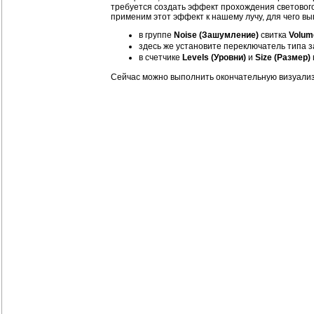
требуется создать эффект прохождения световог
применим этот эффект к нашему лучу, для чего в
в группе
Noise (Зашумление)
свитка
Volum
здесь же установите переключатель типа
в счетчике
Levels (Уровни)
и
Size (Размер)
Сейчас можно выполнить окончательную визуализа