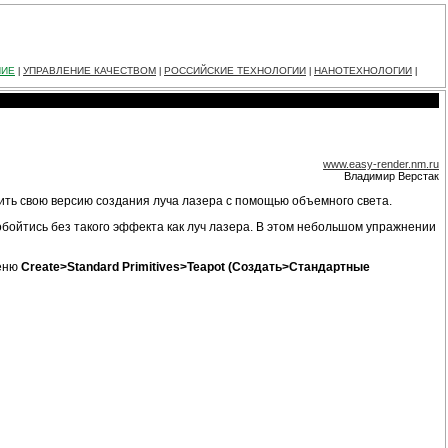
НИЕ
УПРАВЛЕНИЕ КАЧЕСТВОМ
РОССИЙСКИЕ ТЕХНОЛОГИИ
НАНОТЕХНОЛОГИИ
|
|
|
|
www.easy-render.nm.ru
Владимир Верстак
жить свою версию создания луча лазера с помощью объемного света.
обойтись без такого эффекта как луч лазера. В этом небольшом упражнении
меню
Create>Standard Primitives>Teapot (Создать>Стандартные