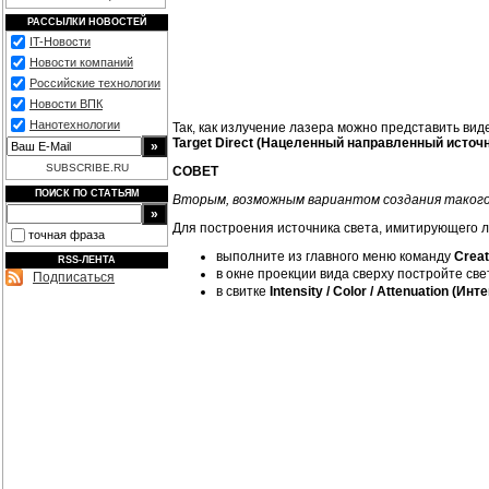
РАССЫЛКИ НОВОСТЕЙ
IT-Новости
Новости компаний
Российские технологии
Новости ВПК
Нанотехнологии
Так, как излучение лазера можно представить вид
Target Direct (Нацеленный направленный источн
SUBSCRIBE.RU
СОВЕТ
ПОИСК ПО СТАТЬЯМ
Вторым, возможным вариантом создания такого
Для построения источника света, имитирующего 
точная фраза
выполните из главного меню команду
Crea
RSS-ЛЕНТА
в окне проекции вида сверху постройте св
Подписаться
в свитке
Intensity / Color / Attenuation (И