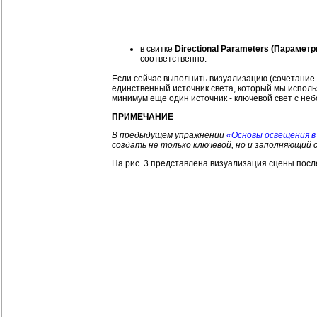
в свитке
Directional Parameters (Парамет
соответственно.
Если сейчас выполнить визуализацию (сочетание кл
единственный источник света, который мы использ
минимум еще один источник - ключевой свет с н
ПРИМЕЧАНИЕ
В предыдущем упражнении
«Основы освещения в
создать не только ключевой, но и заполняющий 
На рис. 3 представлена визуализация сцены после