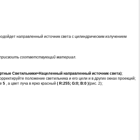
е подойдет направленный источник света с цилиндрическим излучением
о присвоить соответствующий материал.
ндартные Светильники>Нацеленный направленный источник света)
;
корректируйте положение светильника и его цели и в других окнах проекций;
ое
5
, а цвет луча в ярко красный
( R:255; G:0; B:0 )
(рис. 2);