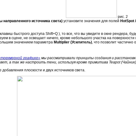
рис. 2
ры направленного источника света)
установите значения для полей
HotSpot 
авиш быстрого доступа Shift+Q ), то все, что вы увидите в окне рендера, бу
уем в сцене, не освещает ничего, кроме небольшого участка на поверхности п
ебольшим значением параметра
Multiplier (Усилитель)
, что позволит частично
 трехмерной графике»
мы рассматривали принципы создания и расстановки
свет, а так же настроить тени, используя кроме примитива Teapot (Чайни
 добавления плоскости и двух источников света.