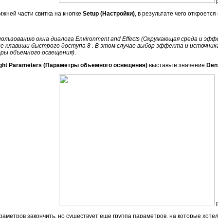
р
жней части свитка на кнопке
Setup (Настройки)
, в результате чего откроетс
ользованию окна диалога Environment and Effects (Окружающая среда и эф
ие клавиши быстрого доступа 8 . В этом случае выбор эффекта и источник
тры объемного освещения)
.
ight Parameters (Параметры объемного освещения)
выставьте значение
Den
р
раметров закончить, но существует еще группа параметров, на которые хоте