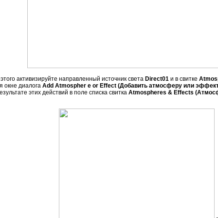
 этого активизируйте направленный источник света
Direct01
и в свитке
Atmos
ся окне диалога
Add Atmospher e or Effect (Добавить атмосферу или эффект
езультате этих действий в поле списка свитка
Atmospheres & Effects (Атмо