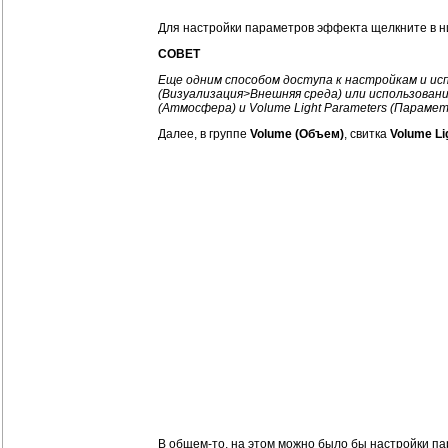
Для настройки параметров эффекта щелкните в ни
СОВЕТ
Еще одним способом доступа к настройкам и исп
(Визуализация>Внешняя среда) или использован
(Атмосфера) и Volume Light Parameters (Параме
Далее, в группе
Volume (Объем)
, свитка
Volume L
В общем-то, на этом можно было бы настройки па