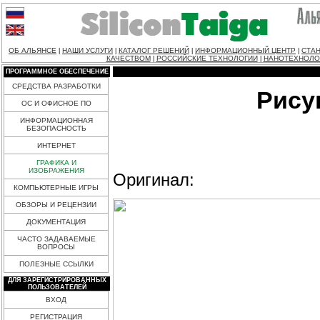
ОБ АЛЬЯНСЕ
НАШИ УСЛУГИ
КАТАЛОГ РЕШЕНИЙ
ИНФОРМАЦИОННЫЙ ЦЕНТР
СТАН
|
|
|
|
КАЧЕСТВОМ
РОССИЙСКИЕ ТЕХНОЛОГИИ
НАНОТЕХНОЛО
|
|
ПРОГРАММНОЕ ОБЕСПЕЧЕНИЕ
СРЕДСТВА РАЗРАБОТКИ
Рису
ОС И ОФИСНОЕ ПО
ИНФОРМАЦИОННАЯ
БЕЗОПАСНОСТЬ
ИНТЕРНЕТ
ГРАФИКА И
ИЗОБРАЖЕНИЯ
Оригинал:
КОМПЬЮТЕРНЫЕ ИГРЫ
ОБЗОРЫ И РЕЦЕНЗИИ
ДОКУМЕНТАЦИЯ
ЧАСТО ЗАДАВАЕМЫЕ
ВОПРОСЫ
ПОЛЕЗНЫЕ ССЫЛКИ
ДЛЯ ЗАРЕГИСТРИРОВАННЫХ
ПОЛЬЗОВАТЕЛЕЙ
ВХОД
РЕГИСТРАЦИЯ